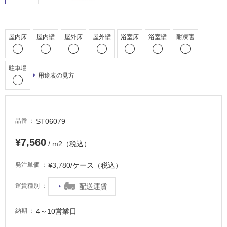
内
床・
屋
屋内床
屋内壁
屋外床
屋外壁
浴室床
浴室壁
耐凍害
外
床・
浴
駐車場
用途表の見方
室
床・
駐
車
ST06079
品番
場
¥7,560
/ m2（税込）
非
常
¥3,780/ケース（税込）
発注単価
に
適
配送運賃
運賃種別
し
て
4～10営業日
納期
い