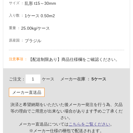
る
乱形 t15～30mm
サイズ
適
1ケース 0.50m2
入り数
し
て
25.00kg/ケース
重量
い
る
ブラジル
原産国
が
注
意
【配送制限あり】商品仕様欄をご確認ください。
注意事項
が
必
要
ご注文：
ケース
メーカー在庫
5ケース
適
メーカー直送品
し
て
決済と希望納期をいただいた後メーカー発注を行う為、欠品
い
等の理由でご用意が出来ない場合があります予めご了承くだ
な
さい。
い
メーカー直送品については
こちらをご覧ください
。
※メーカー仕様の梱包で配送されます。