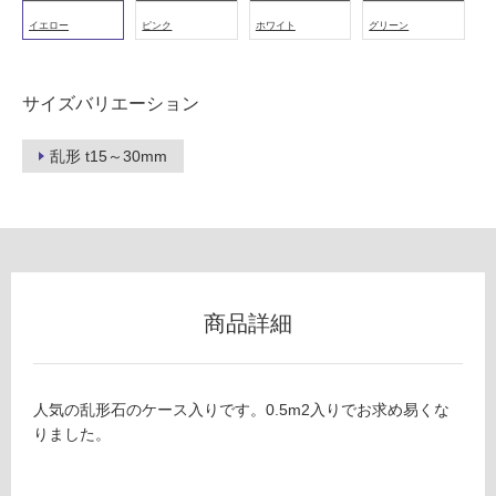
冷
イエロー
ピンク
ホワイト
グリーン
地
以
外)
サイズバリエーション
使
用
乱形 t15～30mm
不
可
フ
商品詳細
ロ
ー
人気の乱形石のケース入りです。0.5m2入りでお求め易くな
りました。
リ