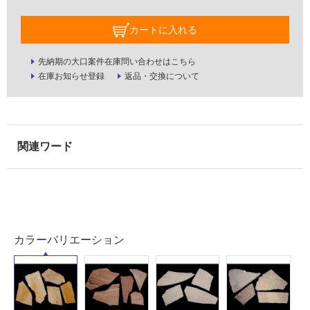
屋
内
カートに入れる
壁・
屋
先納期の大口案件在庫問い合わせはこちら
外
在庫お知らせ登録
返品・交換について
壁・
浴
室
壁
使
用
可
能
カラーバリエーション
使
用
可
能
(寒