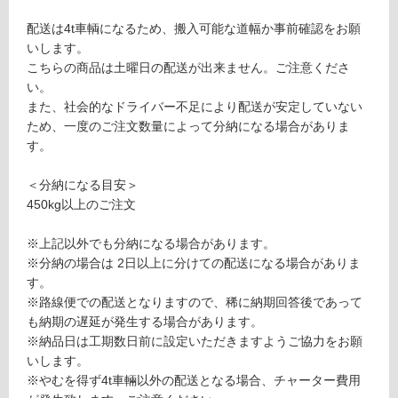
ケ
制
配送は4t車輌になるため、搬入可能な道幅か事前確認をお願
ー
限
いします。
ス
あ
こちらの商品は土曜日の配送が出来ません。ご注意くださ
入
り
い。
り
の
また、社会的なドライバー不足により配送が安定していない
為
ため、一度のご注文数量によって分納になる場合がありま
運賃表
注
す。
S
意
が
＜分納になる目安＞
必
運
450kg以上のご注文
要
賃
※
合
※上記以外でも分納になる場合があります。
商
計
※分納の場合は 2日以上に分けての配送になる場合がありま
品
:
す。
仕
¥2,
※路線便での配送となりますので、稀に納期回答後であって
様
11
も納期の遅延が発生する場合があります。
欄
0/
※納品日は工期数日前に設定いただきますようご協力をお願
を
ケ
いします。
ご
ー
※やむを得ず4t車輛以外の配送となる場合、チャーター費用
確
ス