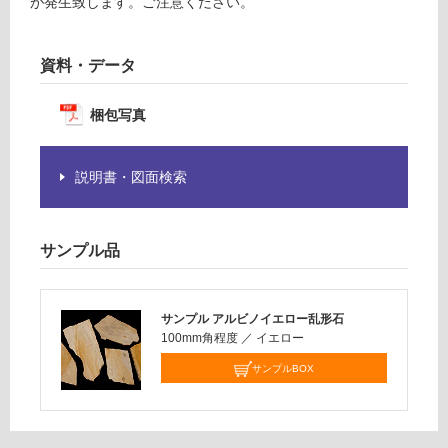
が発生致します。ご注意ください。
認
く
だ
資料・データ
さ
い
梱包写真
対
応
し
説明書・図面検索
て
い
な
サンプル品
い
サンプル アルビノイエロー乱形石
100mm角程度
／
イエロー
サンプルBOX