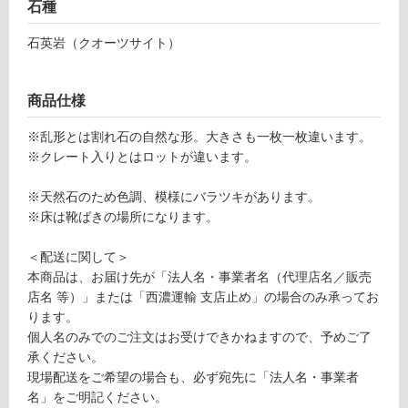
ン
石種
石英岩（クオーツサイト）
グ
S
T
商品仕様
土足・遮
0
6
音・床暖
※乱形とは割れ石の自然な形。大きさも一枚一枚違います。
0
※クレート入りとはロットが違います。
対
7
応
9
※天然石のため色調、模様にバラツキがあります。
し
ア
※床は靴ばきの場所になります。
て
ル
い
ビ
＜配送に関して＞
る
ノ
本商品は、お届け先が「法人名・事業者名（代理店名／販売
イ
対
店名 等）」または「西濃運輸 支店止め」の場合のみ承ってお
エ
応
ります。
ロ
し
個人名のみでのご注文はお受けできかねますので、予めご了
ー
て
承ください。
乱
い
現場配送をご希望の場合も、必ず宛先に「法人名・事業者
形
る
名」をご明記ください。
石
が