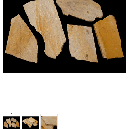
ム
修理お問い合わせ
クレーム公開
自分らしい家づくり
最高のリノベ会社が
みつ
照明
ペット用品
横浜スマート
ショールー
SUVACO
かる
リノベりす
ム
ウェルビーみのお
HDC
説明書・図面検索
水まわり
3年保証
BOX
内装用建材
パネル・壁材
お役立ち情報
住まいの
スタイリング
ロートアイアン
天然石・石材
アイデア
ミラタップ
チャンネル
メンテナンス・
施工材
新商品
オンライン相談
タ
イ
ル
屋