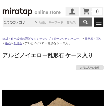
カート
マイページ
商品カテゴリ
建材・住宅設備の通販ならミラタップ（旧サンワカンパニー）
天然石・石材
板石
乱形石
アルビノイエロー乱形石 ケース入り
施工事例
洗面所・水回り
タイル
アルビノイエロー乱形石 ケース入り
ショールーム
施工事例
法人案件納入事例
キッチン
浴室（風呂・
バスルー
ム）・
トイレ
ショールームの
ご案内
東京
ショールーム
お気に入りに登録
ミラタップ
のあるくらし
お客様訪問
インタビュー
ドア（扉）・
建具・玄関
サポート
扉
エクステリア
（外構）
大阪
ショールーム
仙台
ショールーム
店舗・施設事例
その他サービス
ご利用ガイド
初めての方へ
ウッドデッキ
フローリング・
床材
名古屋
ショールーム
京都
ショールーム
ミラタップと
創る家
工事会社紹介
Coziコンシ
よくある質問
お問い合わせ
ASOLIE
ェルジュ
収納
インテリア・
家具
福岡
ショールーム
札幌スマート
ショールー