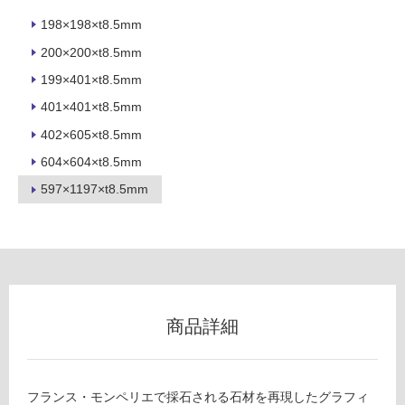
使
198×198×t8.5mm
用
200×200×t8.5mm
不
可
199×401×t8.5mm
401×401×t8.5mm
402×605×t8.5mm
フ
604×604×t8.5mm
597×1197×t8.5mm
ロ
ー
リ
商品詳細
ン
グ
T
フランス・モンペリエで採石される石材を再現したグラフィ
L