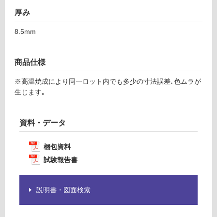
7
の
厚み
為
運賃表
注
8.5mm
F
意
が
必
商品仕様
運
要
賃
※高温焼成により同一ロット内でも多少の寸法誤差､色ムラが
※
合
生じます｡
商
計
品
:
仕
¥1,
資料・データ
様
14
欄
0/
梱包資料
を
ケ
ご
試験報告書
ー
確
ス
認
く
説明書・図面検索
だ
さ