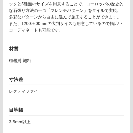
ックと5種類のサイズを用意することで、ヨーロッパの歴史的
土足・遮
2
な石張り方法の一つ「フレンチパターン」をタイルで実現。
6
音・床暖
多彩なパターンから自由に選んで施工することができます。
4
また、1200×600mmの大判サイズも用意しているので幅広い
対
9
コーディネートも可能です。
応
8
し
ウ
て
ィ
材質
い
ン
る
ザ
磁器質-施釉
ー
対
ホ
応
ワ
寸法差
し
イ
て
レクティファイ
ト
い
5
る
9
が
目地幅
7-
制
1
限
3-5mm以上
1
あ
9
り