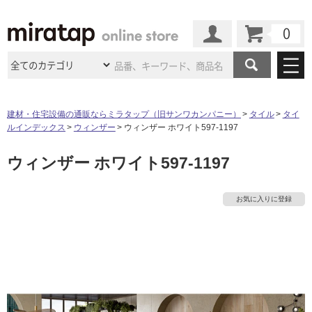
カート
マイページ
商品カテゴリ
建材・住宅設備の通販ならミラタップ（旧サンワカンパニー）
タイル
タイ
ルインデックス
ウィンザー
ウィンザー ホワイト597-1197
施工事例
洗面所・水回り
タイル
ウィンザー ホワイト597-1197
ショールーム
施工事例
法人案件納入事例
キッチン
浴室（風呂・
バスルー
ム）・
トイレ
ショールームの
ご案内
東京
ショールーム
お気に入りに登録
ミラタップ
のあるくらし
お客様訪問
インタビュー
ドア（扉）・
建具・玄関
サポート
扉
エクステリア
（外構）
大阪
ショールーム
仙台
ショールーム
店舗・施設事例
その他サービス
ご利用ガイド
初めての方へ
ウッドデッキ
フローリング・
床材
名古屋
ショールーム
京都
ショールーム
ミラタップと
創る家
工事会社紹介
Coziコンシ
よくある質問
お問い合わせ
ASOLIE
ェルジュ
収納
インテリア・
家具
福岡
ショールーム
札幌スマート
ショールー