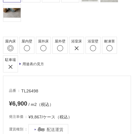
床・
浴
室
床・
駐
屋内床
屋内壁
屋外床
屋外壁
浴室床
浴室壁
耐凍害
車
場
駐車場
非
用途表の見方
常
に
適
し
TL26498
品番
て
い
¥6,900
/ m2（税込）
る
¥9,867/ケース（税込）
発注単価
適
し
配送運賃
運賃種別
て