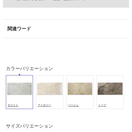
外
壁・
浴
室
壁
使
用
可
能
カラーバリエーション
使
用
可
能
(寒
ホワイト
アイボリー
ベージュ
トープ
冷
地
以
サイズバリエーション
外)