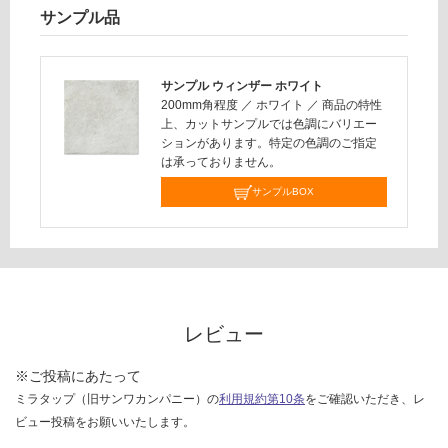
い
サンプル品
対
応
し
サンプル ウィンザー ホワイト
200mm角程度
／
ホワイト
／
商品の特性
て
上、カットサンプルでは色調にバリエー
い
ションがあります。特定の色調のご指定
な
は承っておりません。
い
サンプルBOX
レビュー
※ご投稿にあたって
ミラタップ（旧サンワカンパニー）の
利用規約第10条
をご確認いただき、レ
ビュー投稿をお願いいたします。