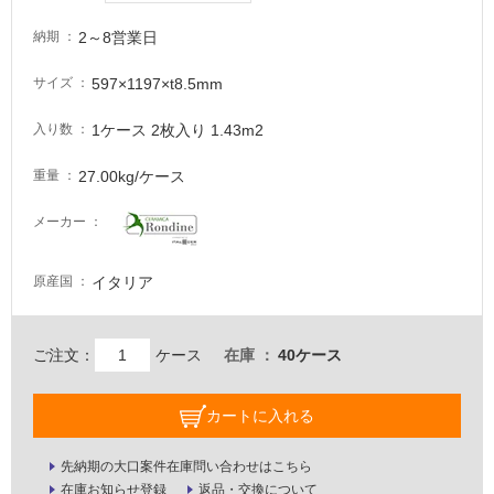
い
2～8営業日
る
納期
が
597×1197×t8.5mm
サイズ
注
意
1ケース 2枚入り 1.43m2
入り数
が
必
27.00kg/ケース
重量
要
適
メーカー
し
て
イタリア
原産国
い
な
い
ご注文：
ケース
在庫
40ケース
屋
カートに入れる
内
壁・
先納期の大口案件在庫問い合わせはこちら
屋
在庫お知らせ登録
返品・交換について