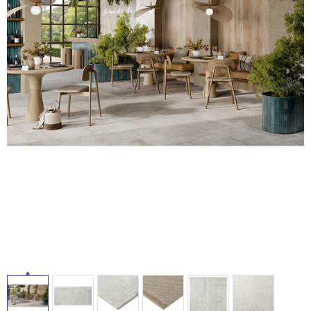
ム
修理お問い合わせ
クレーム公開
自分らしい家づくり
最高のリノベ会社が
みつ
照明
ペット用品
横浜スマート
ショールー
SUVACO
かる
リノベりす
ム
ウェルビーみのお
HDC
説明書・図面検索
水まわり
3年保証
BOX
内装用建材
パネル・壁材
お役立ち情報
住まいの
スタイリング
ロートアイアン
天然石・石材
アイデア
ミラタップ
チャンネル
タ
メンテナンス・
施工材
新商品
オンライン相談
イ
ル
屋
内
床・
屋
外