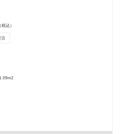
ス（税込）
運賃
m
.09m2