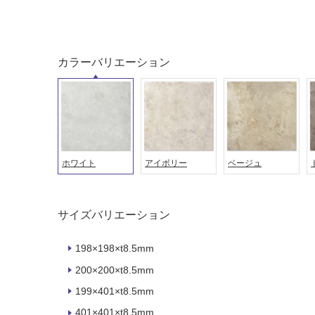
ング
屋内床・
屋外床・
カラーバリエーション
土足・遮
浴室床・
音・床暖
駐車場
対
非
応
常
し
に
て
適
ホワイト
アイボリー
ベージュ
い
し
る
て
い
対
サイズバリエーション
る
応
し
適
198×198×t8.5mm
て
し
200×200×t8.5mm
い
て
る
い
199×401×t8.5mm
が
る
401×401×t8.5mm