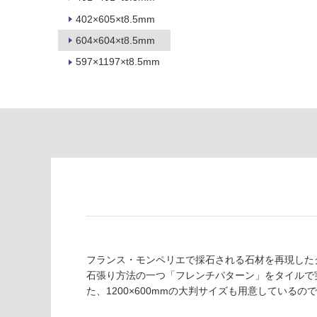
制
が
402×605×t8.5mm
限
注
あ
意
604×604×t8.5mm
り
が
597×1197×t8.5mm
の
必
為
要
注
適
意
し
が
て
必
い
要
な
※
い
商
屋内壁・屋外
品
壁・浴室壁
仕
様
使用可
欄
フランス・モンペリエで採石される石材を再現した
能
を
石張り方法の一つ「フレンチパターン」をタイルで
ご
た、1200×600mmの大判サイズも用意している
使用可
確
能
認