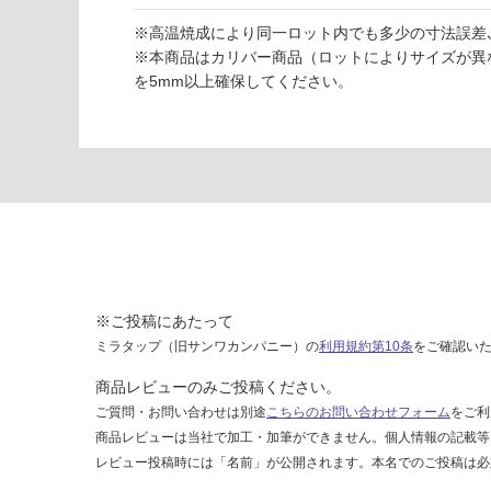
ホ
※高温焼成により同一ロット内でも多少の寸法誤差､
ワ
※本商品はカリバー商品（ロットによりサイズが異
イ
を5mm以上確保してください。
ト
6
0
4
運賃表
F
運
※ご投稿にあたって
賃
合
ミラタップ（旧サンワカンパニー）の
利用規約第10条
をご確認い
計
商品レビューのみご投稿ください。
:
ご質問・お問い合わせは別途
こちらのお問い合わせフォーム
をご利
¥1,
商品レビューは当社で加工・加筆ができません。個人情報の記載等
14
レビュー投稿時には「名前」が公開されます。本名でのご投稿は必
0/
ケ