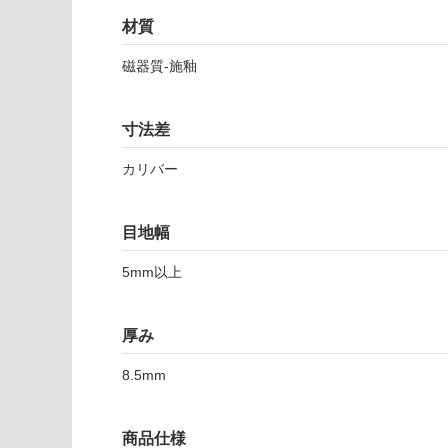
(寒冷地
く
材質
以外)
だ
さ
磁器質-施釉
使用不
い
可
対
寸法差
応
し
カリバー
て
T
い
L
な
目地幅
2
い
6
5mm以上
4
8
厚み
6
ウ
8.5mm
ィ
ン
ザ
商品仕様
ー