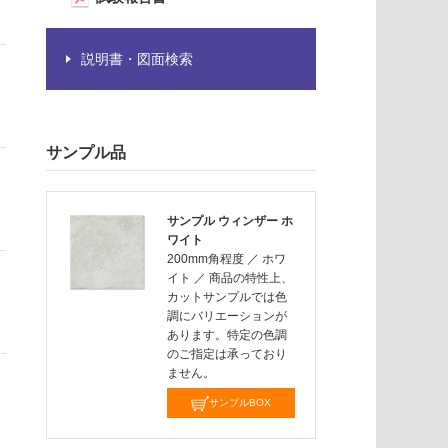
説明書・図面検索
サンプル品
サンプル ウィンザー ホ
ワイト
200mm角程度
／
ホワ
イト
／
商品の特性上、
カットサンプルでは色
調にバリエーションが
あります。特定の色調
のご指定は承っており
ません。
サンプルBOX