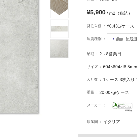
¥5,900
/ m2（税込）
¥6,431/ケー
発注単価
配送
運賃種別
2～8営業日
納期
604×604×t8.5m
サイズ
1ケース 3枚入り 1
入り数
20.00kg/ケース
重量
メーカー
イタリア
原産国