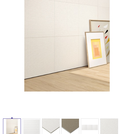
ム
タ
修理お問い合わせ
クレーム公開
自分らしい家づくり
最高のリノベ会社が
みつ
照明
ペット用品
横浜スマート
ショールー
SUVACO
かる
リノベりす
イ
ム
ウェルビーみのお
HDC
説明書・図面検索
水まわり
3年保証
BOX
内装用建材
パネル・壁材
ル
お役立ち情報
住まいの
スタイリング
ロートアイアン
天然石・石材
アイデア
屋
ミラタップ
チャンネル
メンテナンス・
施工材
新商品
内
オンライン相談
床・
屋
外
床・
浴
室
床・
駐
車