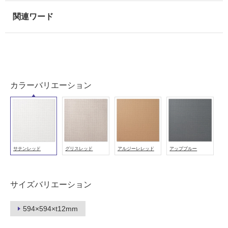
用
可
能
使
用
可
能
カラーバリエーション
(寒
冷
地
以
外)
使
サテンレッド
グリスレッド
アルジーレレッド
アップブルー
用
不
可
サイズバリエーション
594×594×t12mm
フ