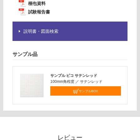
※
梱包資料
¥1,
商
試験報告書
14
品
0/
仕
ケ
様
説明書・図面検索
ー
欄
ス
を
ご
サンプル品
確
認
く
だ
サンプル ピコ サテンレッド
100mm角程度
／
サテンレッド
さ
い
サンプルBOX
対
応
し
て
い
な
レビュー