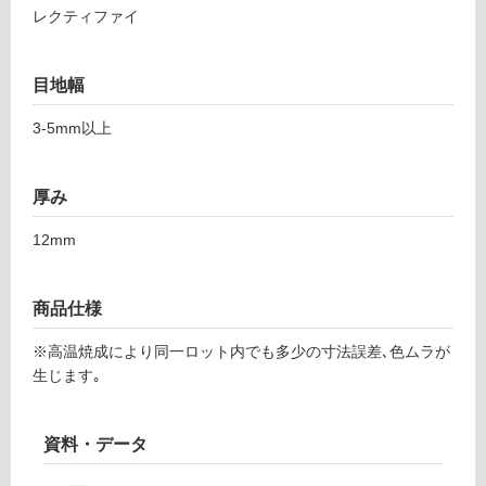
レクティファイ
ピ
る
コ
対
サ
応
目地幅
テ
し
ン
3-5mm以上
て
レ
い
ッ
る
ド
厚み
が
5
制
9
12mm
限
4
あ
り
運賃表
商品仕様
の
F
為
※高温焼成により同一ロット内でも多少の寸法誤差､色ムラが
注
生じます｡
運
意
賃
が
合
必
資料・データ
計
要
: