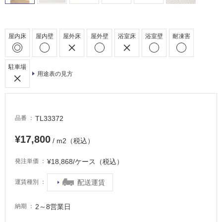
場
非
常
屋内床
屋内壁
屋外床
屋外壁
浴室床
浴室壁
耐凍害
に
適
し
駐車場
て
用途表の見方
い
る
適
TL33372
品番
し
て
¥17,800
/ m2（税込）
い
る
¥18,868/ケース（税込）
発注単価
が
注
配送運賃
運賃種別
意
が
2～8営業日
納期
必
要