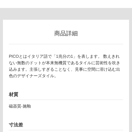
ロ
ー
商品詳細
リ
PICOとはイタリア語で「1兆分の1」を表します。 数えきれ
ン
ない無数のドットが本来無機質であるタイルに芸術性を吹き
込みます。主張しすぎることなく、見事に空間に溶け込む出
グ
色のデザイナーズタイル。
土足・遮
T
材質
音・床暖
L
3
対
磁器質-施釉
3
応
3
し
7
寸法差
て
2
い