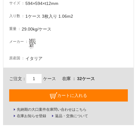
594×594×t12mm
サイズ
適
し
1ケース 3枚入り 1.06m2
入り数
て
い
29.00kg/ケース
重量
な
メーカー
い
屋
イタリア
原産国
内
壁・
ご注文：
ケース
在庫
32ケース
屋
外
カートに入れる
壁・
浴
先納期の大口案件在庫問い合わせはこちら
室
在庫お知らせ登録
返品・交換について
壁
使