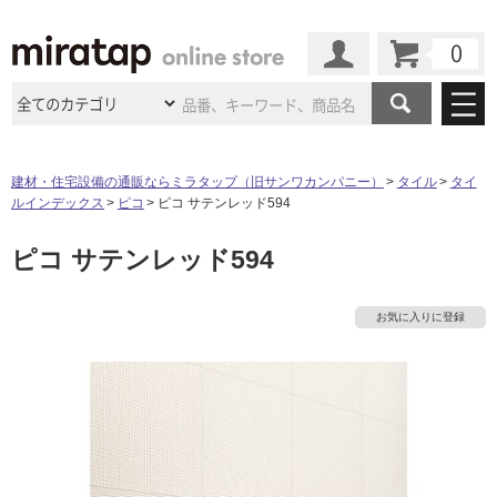
カート
マイページ
商品カテゴリ
建材・住宅設備の通販ならミラタップ（旧サンワカンパニー）
タイル
タイ
ルインデックス
ピコ
ピコ サテンレッド594
施工事例
洗面所・水回り
タイル
ピコ サテンレッド594
ショールーム
施工事例
法人案件納入事例
キッチン
浴室（風呂・
バスルー
ム）・
トイレ
ショールームの
ご案内
東京
ショールーム
お気に入りに登録
ミラタップ
のあるくらし
お客様訪問
インタビュー
ドア（扉）・
建具・玄関
サポート
扉
エクステリア
（外構）
大阪
ショールーム
仙台
ショールーム
店舗・施設事例
その他サービス
ご利用ガイド
初めての方へ
ウッドデッキ
フローリング・
床材
名古屋
ショールーム
京都
ショールーム
ミラタップと
創る家
工事会社紹介
Coziコンシ
よくある質問
お問い合わせ
ASOLIE
ェルジュ
収納
インテリア・
家具
福岡
ショールーム
札幌スマート
ショールー