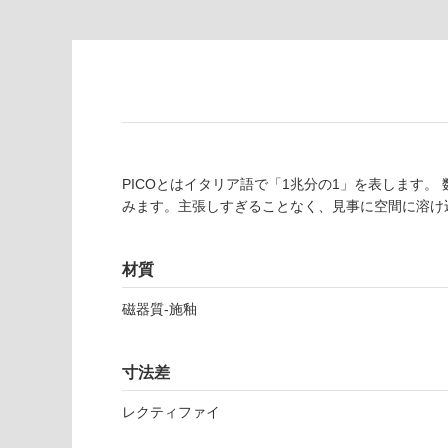
注
適
意
し
が
て
必
い
要
な
※
い
商
屋内壁・屋外
品
PICOとはイタリア語で「1兆分の1」を表します
壁・浴室壁
仕
みます。主張しすぎることなく、見事に空間に溶け
様
使用可
欄
能
を
材質
ご
使用可
確
磁器質-施釉
能
認
(寒冷地
く
以外)
だ
寸法差
さ
使用不
い
レクティファイ
可
対