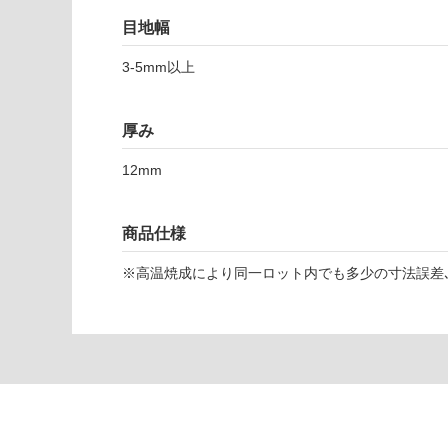
応
目地幅
し
て
3-5mm以上
い
T
な
L
い
厚み
3
3
12mm
3
7
3
商品仕様
ピ
コ
※高温焼成により同一ロット内でも多少の寸法誤差､
グ
リ
ス
レ
ッ
ド
5
9