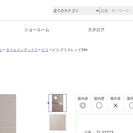
ショールーム
カタログ
ル
タイルインデックス
ピコ
ピコ グリスレッド594
屋内床
屋内壁
屋外床
屋
TL33373
品番