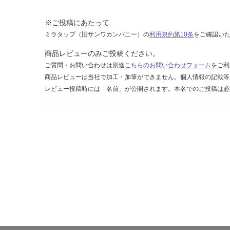
4
※ご投稿にあたって
運賃表
ミラタップ（旧サンワカンパニー）の
利用規約第10条
をご確認い
F
商品レビューのみご投稿ください。
ご質問・お問い合わせは別途
こちらのお問い合わせフォーム
をご利
運
商品レビューは当社で加工・加筆ができません。個人情報の記載等
賃
レビュー投稿時には「名前」が公開されます。本名でのご投稿は必
合
計
:
¥1,
14
0/
ケ
ー
ス