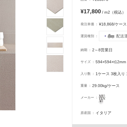
¥17,800
/ m2（税込）
¥18,868/ケ
発注単価
配送
運賃種別
2～8営業日
納期
594×594×t12mm
サイズ
1ケース 3枚入り 1
入り数
29.00kg/ケース
重量
メーカー
イタリア
原産国