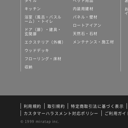
タイル
ペット用品
キッチン
内装用建材
浴室（風呂・バスル
パネル・壁材
ーム）・トイレ
ロートアイアン
ドア（扉）・建具・
天然石・石材
玄関扉
メンテナンス・施工材
エクステリア（外構）
ウッドデッキ
フローリング・床材
収納
利用規約
取引規約
特定商取引法に基づく表示
カスタマーハラスメント対応ポリシー
ご利用ガイ
© 1999 miratap inc.