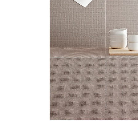
タイル
フローリ
ング
屋内床・
屋外床・
土足・遮
浴室床・