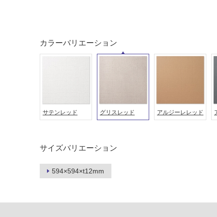
音・床暖
駐車場
対
非
応
常
し
に
カラーバリエーション
て
適
い
し
る
て
い
対
る
応
し
適
サテンレッド
グリスレッド
アルジーレレッド
て
し
い
て
る
い
サイズバリエーション
が
る
制
が
限
594×594×t12mm
注
あ
意
り
が
の
必
為
要