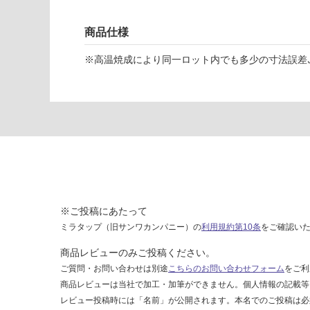
ク
ロ
商品仕様
ス
5
※高温焼成により同一ロット内でも多少の寸法誤差､
9
7-
1
1
9
6
運賃表
F
※ご投稿にあたって
ミラタップ（旧サンワカンパニー）の
利用規約第10条
をご確認い
運
賃
商品レビューのみご投稿ください。
合
ご質問・お問い合わせは別途
こちらのお問い合わせフォーム
をご利
計
商品レビューは当社で加工・加筆ができません。個人情報の記載等
:
レビュー投稿時には「名前」が公開されます。本名でのご投稿は必
¥1,