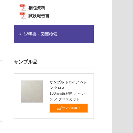
梱包資料
試験報告書
説明書・図面検索
サンプル品
サンプル トロイア ヘレ
ン クロス
100mm角程度
／
ヘレ
ン
／
クロスカット
サンプルBOX