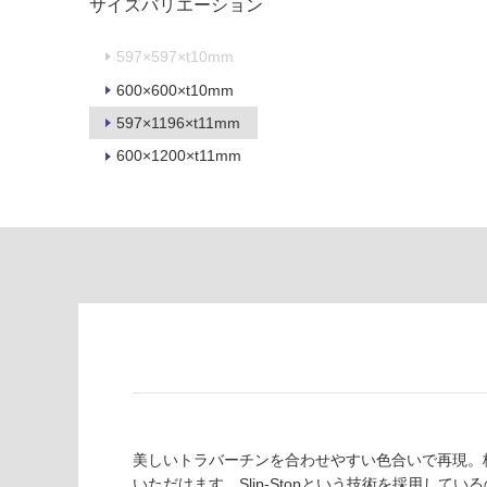
サイズバリエーション
制
が
限
注
597×597×t10mm
あ
意
り
が
600×600×t10mm
の
必
597×1196×t11mm
為
要
600×1200×t11mm
注
適
意
し
が
て
必
い
要
な
※
い
商
屋内壁・屋外
品
壁・浴室壁
仕
様
使用可
欄
能
を
ご
美しいトラバーチンを合わせやすい色合いで再現。柄
使用可
確
いただけます。Slip-Stopという技術を採用し