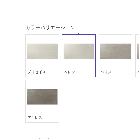
タイル
フローリ
ング
屋内床・
屋外床・
カラーバリエーション
土足・遮
浴室床・
音・床暖
駐車場
対
非
応
常
し
に
て
ブリセイス
ヘレン
パリス
適
い
し
る
て
い
対
る
応
し
適
て
し
アキレス
い
て
る
い
が
る