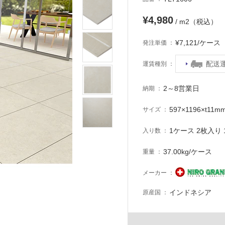
¥4,980
/ m2（税込）
¥7,121/ケー
発注単価
配送
運賃種別
2～8営業日
納期
597×1196×t11m
サイズ
1ケース 2枚入り 1
入り数
37.00kg/ケース
重量
メーカー
インドネシア
原産国