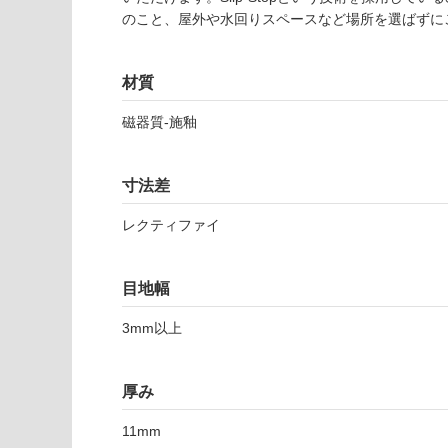
能
認
のこと、屋外や水回りスペースなど場所を選ばずに
(寒冷地
く
以外)
だ
さ
使用不
材質
い
可
磁器質-施釉
対
応
T
し
L
寸法差
て
7
い
1
レクティファイ
な
6
い
0
6
目地幅
ト
3mm以上
ロ
イ
ア
厚み
ヘ
レ
11mm
ン