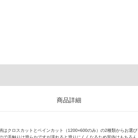
商品詳細
はクロスカットとベインカット（1200×600のみ）の2種類からお選び
ているので手触りは滑らかですが濡れると滑りにくくなるため室内はもちろん