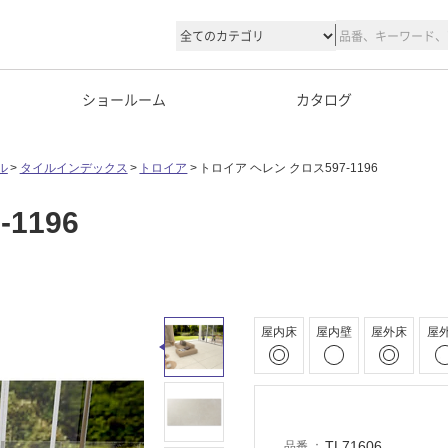
ショールーム
カタログ
ル
タイルインデックス
トロイア
トロイア ヘレン クロス597-1196
1196
屋内床
屋内壁
屋外床
屋
TL71606
品番