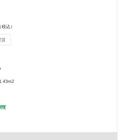
ス（税込）
運賃
m
.43m2