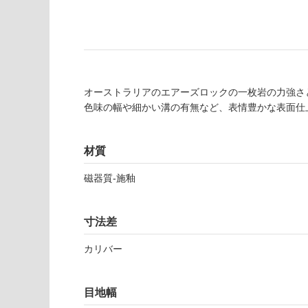
の
必
為
要
注
適
意
し
が
て
必
い
オーストラリアのエアーズロックの一枚岩の力強さ
要
な
色味の幅や細かい溝の有無など、表情豊かな表面仕
※
い
商
屋内壁・屋外
品
材質
壁・浴室壁
仕
様
使用可
磁器質-施釉
欄
能
を
ご
寸法差
使用可
確
能
認
カリバー
(寒冷地
く
以外)
だ
目地幅
さ
使用不