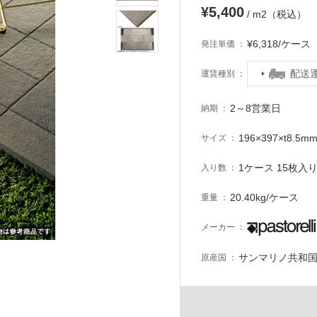
¥5,400
/ m2（税込）
¥6,318/ケー
発注単価
配送
運賃種別
2～8営業日
納期
196×397×t8.5m
サイズ
1ケース 15枚入り 
入り数
20.40kg/ケース
重量
メーカー
サンマリノ共和
原産国