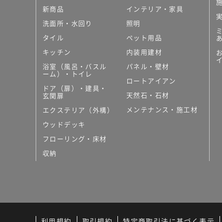
新商品
インテリア・家具
洗面所・水回り
照明
タイル
ペット用品
キッチン
内装用建材
浴室（風呂・バスル
パネル・壁材
ーム）・トイレ
ロートアイアン
ドア（扉）・建具・
天然石・石材
玄関扉
メンテナンス・施工材
エクステリア（外構）
ウッドデッキ
フローリング・床材
収納
利用規約
取引規約
特定商取引法に基づく表示