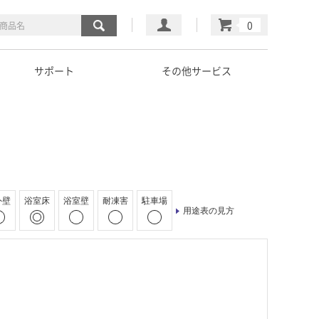
マイページ
カート
サポート
その他サービス
外壁
浴室床
浴室壁
耐凍害
駐車場
用途表の見方