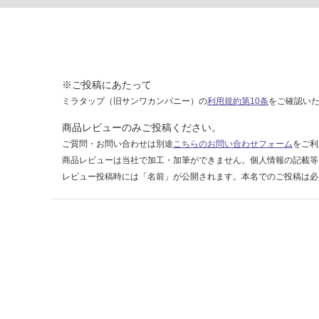
3
9
7
グ
レ
ー
※ご投稿にあたって
ミラタップ（旧サンワカンパニー）の
利用規約第10条
をご確認い
運賃表
F
商品レビューのみご投稿ください。
ご質問・お問い合わせは別途
こちらのお問い合わせフォーム
をご利
商品レビューは当社で加工・加筆ができません。個人情報の記載等
運
レビュー投稿時には「名前」が公開されます。本名でのご投稿は必
賃
合
計
:
¥1,
14
0/
ケ
ー