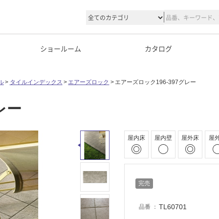
ショールーム
カタログ
ル
タイルインデックス
エアーズロック
エアーズロック196-397グレー
レー
屋内床
屋内壁
屋外床
屋
完売
TL60701
品番