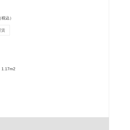
ス（税込）
運賃
m
1.17m2
国