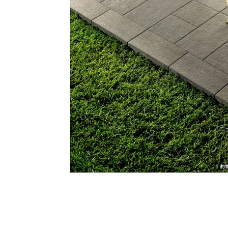
タイル
フローリ
ング
屋内床・
屋外床・