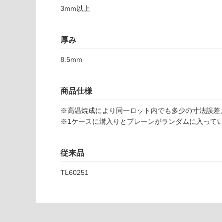
い
可
3mm以上
対
応
T
し
厚み
L
て
6
い
8.5mm
0
な
7
い
商品仕様
0
1
※高温焼成により同一ロット内でも多少の寸法誤差
エ
※1ケースに溝入りとプレーンがランダムに入って
ア
ー
ズ
従来品
ロ
ッ
TL60251
ク
1
9
6-