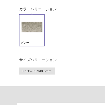
土足・遮
浴室床・
音・床暖
カラーバリエーション
駐車場
対
非
応
常
し
に
て
適
い
し
る
グレー
て
い
対
る
応
サイズバリエーション
し
適
て
し
い
196×397×t8.5mm
て
る
い
が
る
制
が
限
注
あ
意
り
が