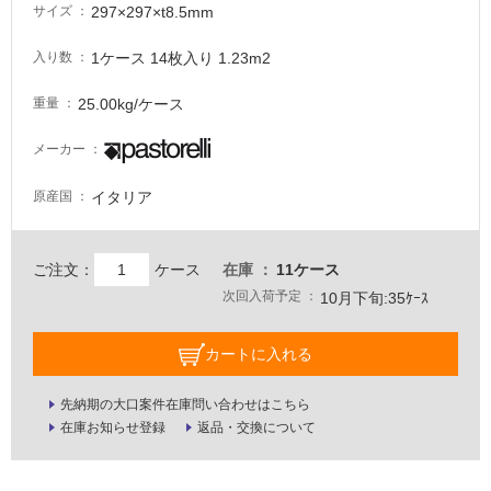
297×297×t8.5mm
サイズ
適
し
1ケース 14枚入り 1.23m2
入り数
て
い
25.00kg/ケース
重量
な
い
メーカー
イタリア
原産国
屋
内
壁・
ご注文：
ケース
在庫
11ケース
屋
次回入荷予定
10月下旬:35ｹｰｽ
外
壁・
カートに入れる
浴
室
先納期の大口案件在庫問い合わせはこちら
在庫お知らせ登録
返品・交換について
壁
使