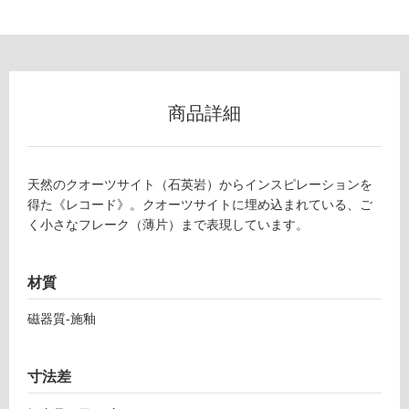
ロ
ー
商品詳細
リ
ン
天然のクオーツサイト（石英岩）からインスピレーションを
得た《レコード》。クオーツサイトに埋め込まれている、ご
グ
く小さなフレーク（薄片）まで表現しています。
土足・遮
材質
音・床暖
T
磁器質-施釉
対
L
応
6
し
0
寸法差
て
8
い
5