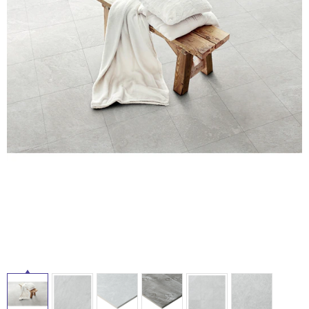
タ
ム
修理お問い合わせ
クレーム公開
自分らしい家づくり
最高のリノベ会社が
みつ
照明
ペット用品
横浜スマート
ショールー
SUVACO
かる
リノベりす
イ
ム
ウェルビーみのお
HDC
説明書・図面検索
水まわり
3年保証
BOX
内装用建材
パネル・壁材
ル
お役立ち情報
住まいの
スタイリング
ロートアイアン
天然石・石材
アイデア
屋
ミラタップ
チャンネル
内
メンテナンス・
施工材
新商品
オンライン相談
床・
屋
外
床・
浴
室
床・
駐
車
場