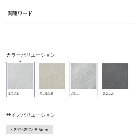
用
可
能
使
用
可
能
(寒
カラーバリエーション
冷
地
以
外)
使
ホワイト
アーモンド
グレー
ブラック
用
不
可
サイズバリエーション
297×297×t8.5mm
フ