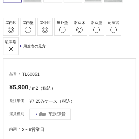
非
常
屋内床
屋内壁
屋外床
屋外壁
浴室床
浴室壁
耐凍害
に
適
し
駐車場
て
用途表の見方
い
る
適
TL60851
品番
し
て
¥5,900
/ m2（税込）
い
る
¥7,257/ケース（税込）
発注単価
が
注
配送運賃
運賃種別
意
が
必
2～8営業日
納期
要