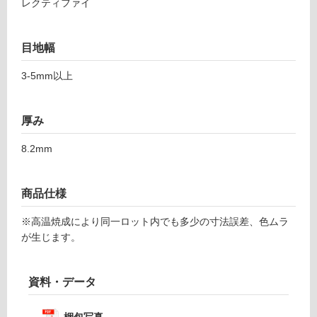
レクティファイ
る
1
レ
対
コ
目地幅
応
ー
し
3-5mm以上
ド
て
ホ
い
ワ
る
厚み
イ
が
ト
制
8.2mm
限
運賃表
あ
F
り
商品仕様
の
為
※高温焼成により同一ロット内でも多少の寸法誤差、色ムラ
運
注
が生じます。
賃
意
合
が
計
資料・データ
必
:
要
¥1,
※