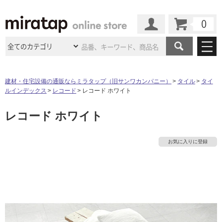
カート
マイページ
商品カテゴリ
建材・住宅設備の通販ならミラタップ（旧サンワカンパニー）
タイル
タイ
ルインデックス
レコード
レコード ホワイト
施工事例
洗面所・水回り
タイル
レコード ホワイト
ショールーム
施工事例
法人案件納入事例
キッチン
浴室（風呂・
バスルー
ム）・
トイレ
ショールームの
ご案内
東京
ショールーム
お気に入りに登録
ミラタップ
のあるくらし
お客様訪問
インタビュー
ドア（扉）・
建具・玄関
サポート
扉
エクステリア
（外構）
大阪
ショールーム
仙台
ショールーム
店舗・施設事例
その他サービス
ご利用ガイド
初めての方へ
ウッドデッキ
フローリング・
床材
名古屋
ショールーム
京都
ショールーム
ミラタップと
創る家
工事会社紹介
Coziコンシ
よくある質問
お問い合わせ
ASOLIE
ェルジュ
収納
インテリア・
家具
福岡
ショールーム
札幌スマート
ショールー