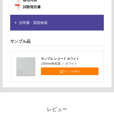
14
梱包写真
商
0/
試験報告書
品
ケ
仕
ー
様
ス
説明書・図面検索
欄
を
ご
サンプル品
確
認
く
サンプル レコード ホワイト
だ
100mm角程度
／
ホワイト
さ
い
サンプルBOX
対
応
し
て
い
な
レビュー
い