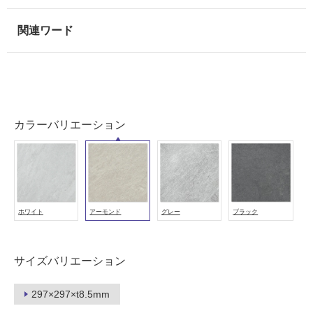
用
可
能
使
用
可
能
(寒
カラーバリエーション
冷
地
以
外)
使
ホワイト
アーモンド
グレー
ブラック
用
不
可
サイズバリエーション
297×297×t8.5mm
フ