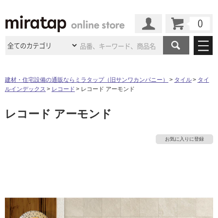
カート
マイページ
商品カテゴリ
建材・住宅設備の通販ならミラタップ（旧サンワカンパニー）
タイル
タイ
ルインデックス
レコード
レコード アーモンド
施工事例
洗面所・水回り
タイル
レコード アーモンド
ショールーム
施工事例
法人案件納入事例
キッチン
浴室（風呂・
バスルー
ム）・
トイレ
ショールームの
ご案内
東京
ショールーム
お気に入りに登録
ミラタップ
のあるくらし
お客様訪問
インタビュー
ドア（扉）・
建具・玄関
サポート
扉
エクステリア
（外構）
大阪
ショールーム
仙台
ショールーム
店舗・施設事例
その他サービス
ご利用ガイド
初めての方へ
ウッドデッキ
フローリング・
床材
名古屋
ショールーム
京都
ショールーム
ミラタップと
創る家
工事会社紹介
Coziコンシ
よくある質問
お問い合わせ
ASOLIE
ェルジュ
収納
インテリア・
家具
福岡
ショールーム
札幌スマート
ショールー