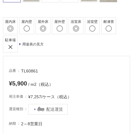
非
常
屋内床
屋内壁
屋外床
屋外壁
浴室床
浴室壁
耐凍害
に
適
し
駐車場
て
用途表の見方
い
る
適
TL60861
品番
し
て
¥5,900
/ m2（税込）
い
る
¥7,257/ケース（税込）
発注単価
が
注
配送運賃
運賃種別
意
が
必
2～8営業日
納期
要