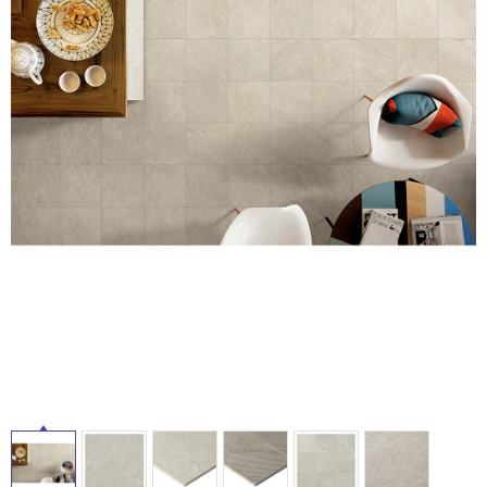
タ
ム
修理お問い合わせ
クレーム公開
自分らしい家づくり
最高のリノベ会社が
みつ
照明
ペット用品
横浜スマート
ショールー
SUVACO
かる
リノベりす
イ
ム
ウェルビーみのお
HDC
説明書・図面検索
水まわり
3年保証
BOX
内装用建材
パネル・壁材
ル
お役立ち情報
住まいの
スタイリング
ロートアイアン
天然石・石材
アイデア
屋
ミラタップ
チャンネル
内
メンテナンス・
施工材
新商品
オンライン相談
床・
屋
外
床・
浴
室
床・
駐
車
場