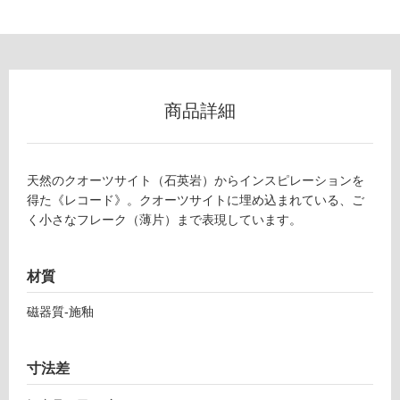
ロ
ー
商品詳細
リ
ン
天然のクオーツサイト（石英岩）からインスピレーションを
得た《レコード》。クオーツサイトに埋め込まれている、ご
グ
く小さなフレーク（薄片）まで表現しています。
土足・遮
材質
音・床暖
T
L
磁器質-施釉
対
6
応
0
し
寸法差
8
て
6
い