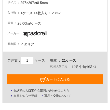
297×297×t8.5mm
サイズ
適
し
1ケース 14枚入り 1.23m2
入り数
て
い
25.00kg/ケース
重量
な
い
メーカー
イタリア
原産国
屋
内
壁・
ご注文：
ケース
在庫
21ケース
屋
次回入荷予定
10月中旬:95ｹｰｽ
外
壁・
カートに入れる
浴
室
先納期の大口案件在庫問い合わせはこちら
在庫お知らせ登録
返品・交換について
壁
使