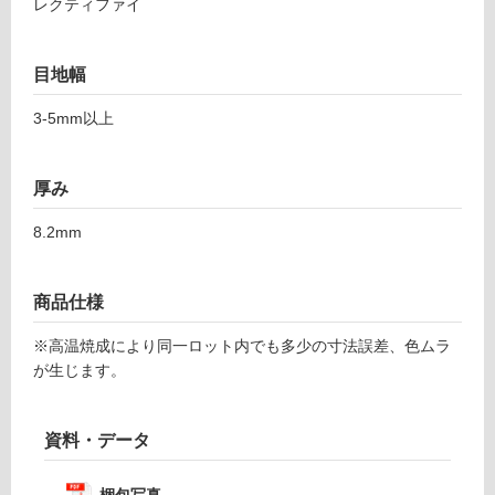
レクティファイ
1
る
レ
対
コ
目地幅
応
ー
し
ド
3-5mm以上
て
ア
い
ー
る
モ
厚み
が
ン
制
ド
8.2mm
限
あ
運賃表
り
商品仕様
F
の
為
※高温焼成により同一ロット内でも多少の寸法誤差、色ムラ
運
注
が生じます。
賃
意
合
が
計
資料・データ
必
:
要
¥1,
※