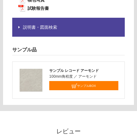
梱包写真
14
商
試験報告書
0/
品
ケ
仕
ー
様
説明書・図面検索
ス
欄
を
ご
サンプル品
確
認
く
サンプル レコード アーモンド
だ
100mm角程度
／
アーモンド
さ
い
サンプルBOX
対
応
し
て
い
な
レビュー
い