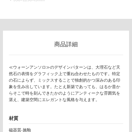
可
フ
ロ
商品詳細
ー
≪ウォーンアンソロ≫のデザインパターンは、大理石など天
リ
然石の表情をグラフィック上で重ね合わせたものです。特定
の石によらず、ミックスすることで独創的かつ深みのある印
ン
象を生み出しています。たとえ新築であっても、はるか昔か
らそこで時を刻んできたかのようにアンティークな雰囲気を
グ
湛え、建築空間にエレガントな風格を与えます。
T
L
土足・遮
8
材質
1
音・床暖
6
磁器質-施釉