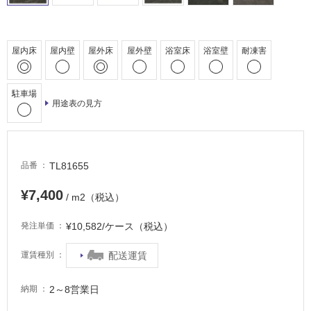
床・
駐
車
屋内床
屋内壁
屋外床
屋外壁
浴室床
浴室壁
耐凍害
場
非
駐車場
用途表の見方
常
に
適
し
TL81655
品番
て
い
¥7,400
/ m2（税込）
る
適
¥10,582/ケース（税込）
発注単価
し
て
配送運賃
運賃種別
い
る
2～8営業日
納期
が