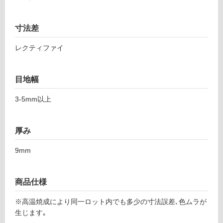
対
5
応
5
し
ウ
寸法差
て
ォ
い
レクティファイ
ー
る
ン
ア
対
目地幅
ン
応
ソ
し
3‐5mm以上
ロ
て
5
い
9
る
厚み
8
が
ダ
制
9mm
ー
限
ク
あ
ラ
商品仕様
り
フ
の
※高温焼成により同一ロット内でも多少の寸法誤差､色ムラが
為
生じます｡
運賃表
注