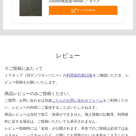
100mm角程度×t9mm
／
ダーク
し
て
サンプルBOX
い
な
い
レビュー
※ご投稿にあたって
ミラタップ（旧サンワカンパニー）の
利用規約第10条
をご確認いただき、レ
ビュー投稿をお願いいたします。
商品レビューのみご投稿ください。
ご質問・お問い合わせは別途
こちらのお問い合わせフォーム
をご利用くださ
い。レビューの内容にご返信することはいたしかねます。
商品レビューは当社で加工・加筆ができません。個人情報の記載等、利用規
約に反する場合は、ご投稿いただいても表示されません。
レビュー投稿時には「名前」が公開されます。本名でのご投稿は必須ではあ
りません。ニックネームなど、公開しても問題のないお名前をご入力くださ