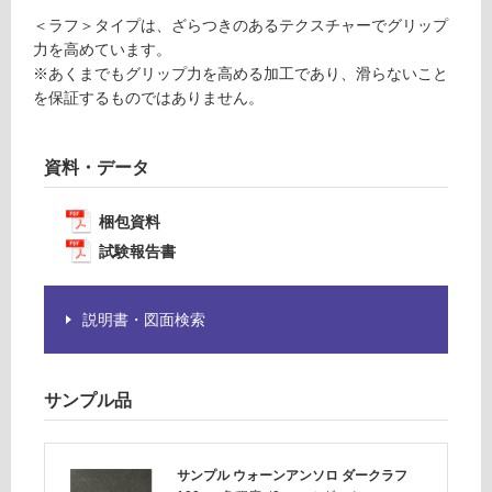
F
意
＜ラフ＞タイプは、ざらつきのあるテクスチャーでグリップ
が
力を高めています。
必
運
※あくまでもグリップ力を高める加工であり、滑らないこと
要
賃
を保証するものではありません。
※
合
商
計
品
:
資料・データ
仕
¥1,
様
14
梱包資料
欄
0/
を
試験報告書
ケ
ご
ー
確
ス
説明書・図面検索
認
く
だ
さ
サンプル品
い
対
サンプル ウォーンアンソロ ダークラフ
応