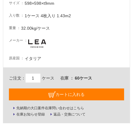
注
598×598×t9mm
サイズ
意
が
1ケース 4枚入り 1.43m2
入り数
必
要
32.00kg/ケース
重量
適
メーカー
し
て
い
イタリア
原産国
な
い
ご注文：
ケース
在庫
60ケース
屋
内
カートに入れる
壁・
屋
先納期の大口案件在庫問い合わせはこちら
在庫お知らせ登録
返品・交換について
外
壁・
浴