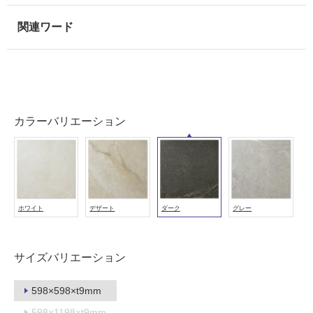
室
壁
使
用
可
能
カラーバリエーション
使
用
可
能
(寒
冷
ホワイト
デザート
ダーク
グレー
地
以
外)
サイズバリエーション
使
用
598×598×t9mm
不
598×1198×t9mm