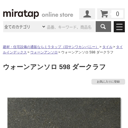
カート
マイページ
商品カテゴリ
建材・住宅設備の通販ならミラタップ（旧サンワカンパニー）
タイル
タイ
ルインデックス
ウォーンアンソロ
ウォーンアンソロ 598 ダークラフ
施工事例
洗面所・水回り
タイル
ウォーンアンソロ 598 ダークラフ
ショールーム
施工事例
法人案件納入事例
キッチン
浴室（風呂・
バスルー
ム）・
トイレ
ショールームの
ご案内
東京
ショールーム
お気に入りに登録
ミラタップ
のあるくらし
お客様訪問
インタビュー
ドア（扉）・
建具・玄関
サポート
扉
エクステリア
（外構）
大阪
ショールーム
仙台
ショールーム
店舗・施設事例
その他サービス
ご利用ガイド
初めての方へ
ウッドデッキ
フローリング・
床材
名古屋
ショールーム
京都
ショールーム
ミラタップと
創る家
工事会社紹介
Coziコンシ
よくある質問
お問い合わせ
ASOLIE
ェルジュ
収納
インテリア・
家具
福岡
ショールーム
札幌スマート
ショールー