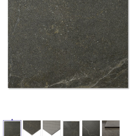
ム
修理お問い合わせ
クレーム公開
自分らしい家づくり
最高のリノベ会社が
みつ
照明
ペット用品
横浜スマート
ショールー
SUVACO
かる
リノベりす
ム
ウェルビーみのお
HDC
説明書・図面検索
水まわり
3年保証
BOX
内装用建材
パネル・壁材
タ
お役立ち情報
住まいの
スタイリング
ロートアイアン
天然石・石材
アイデア
イ
ミラタップ
チャンネル
メンテナンス・
施工材
新商品
オンライン相談
ル
屋
内
床・
屋
外
床・
浴
室