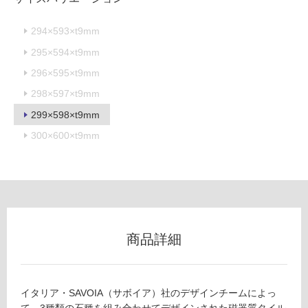
不
可
294×593×t9mm
295×594×t9mm
296×595×t9mm
フ
298×597×t9mm
299×598×t9mm
ロ
300×600×t9mm
ー
リ
ン
商品詳細
グ
T
土足・遮
イタリア・SAVOIA（サボイア）社のデザインチームによっ
L