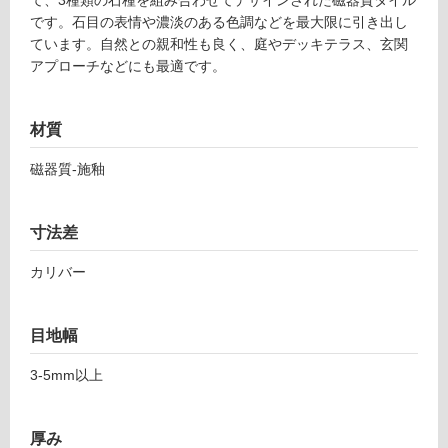
て、3種類の石種を組み合わせてデザインされた磁器質タイル
6
音・床暖
です。石目の表情や濃淡のある色調などを最大限に引き出し
4
対
ています。自然との親和性も良く、庭やデッキテラス、玄関
4
応
アプローチなどにも最適です。
1
し
1
て
シ
い
材質
ン
る
ト
磁器質-施釉
ラ
対
ブ
応
ラ
し
寸法差
ッ
て
ク
い
カリバー
2
る
9
が
8-
制
目地幅
5
限
9
3-5mm以上
あ
8
り
の
厚み
運賃表
為