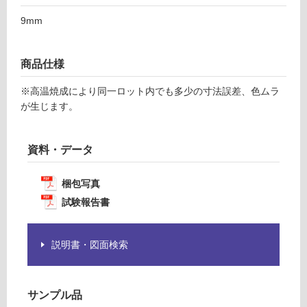
F
注
9mm
意
が
運
必
賃
商品仕様
要
合
※
※高温焼成により同一ロット内でも多少の寸法誤差、色ムラ
計
商
が生じます。
:
品
¥1,
仕
14
様
資料・データ
0/
欄
ケ
を
ー
梱包写真
ご
ス
試験報告書
確
認
く
説明書・図面検索
だ
さ
い
サンプル品
対