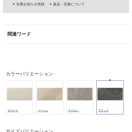
壁・
在庫お知らせ登録
返品・交換について
浴
室
壁
使
用
可
能
使
用
カラーバリエーション
可
能
(寒
冷
地
以
ホワイト
ベージュ
アイロン
ブラック
外)
使
用
サイズバリエーション