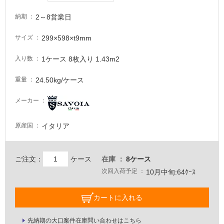
が
2～8営業日
納期
注
意
299×598×t9mm
サイズ
が
必
1ケース 8枚入り 1.43m2
入り数
要
適
24.50kg/ケース
重量
し
て
メーカー
い
な
イタリア
原産国
い
屋
ご注文：
ケース
在庫
8ケース
次回入荷予定
内
10月中旬:64ｹｰｽ
壁・
カートに入れる
屋
外
先納期の大口案件在庫問い合わせはこちら