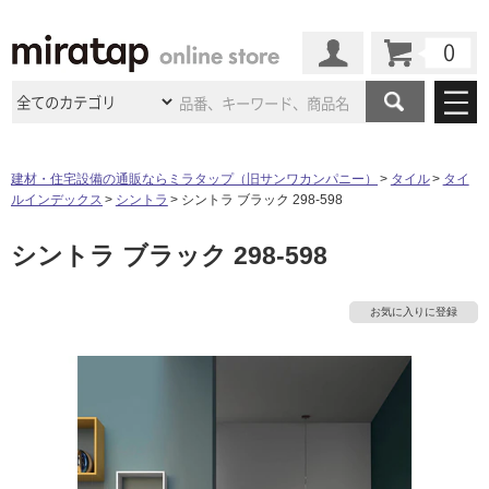
カート
マイページ
商品カテゴリ
建材・住宅設備の通販ならミラタップ（旧サンワカンパニー）
タイル
タイ
ルインデックス
シントラ
シントラ ブラック 298-598
施工事例
洗面所・水回り
タイル
シントラ ブラック 298-598
ショールーム
施工事例
法人案件納入事例
キッチン
浴室（風呂・
バスルー
ム）・
トイレ
ショールームの
ご案内
東京
ショールーム
お気に入りに登録
ミラタップ
のあるくらし
お客様訪問
インタビュー
ドア（扉）・
建具・玄関
サポート
扉
エクステリア
（外構）
大阪
ショールーム
仙台
ショールーム
店舗・施設事例
その他サービス
ご利用ガイド
初めての方へ
ウッドデッキ
フローリング・
床材
名古屋
ショールーム
京都
ショールーム
ミラタップと
創る家
工事会社紹介
Coziコンシ
よくある質問
お問い合わせ
ASOLIE
ェルジュ
収納
インテリア・
家具
福岡
ショールーム
札幌スマート
ショールー