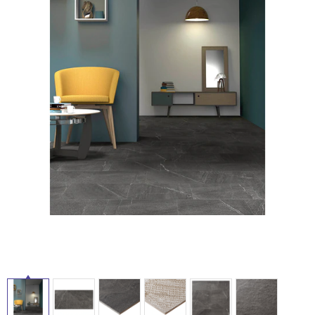
ム
修理お問い合わせ
クレーム公開
自分らしい家づくり
最高のリノベ会社が
みつ
照明
ペット用品
横浜スマート
ショールー
SUVACO
かる
リノベりす
ム
ウェルビーみのお
HDC
説明書・図面検索
水まわり
3年保証
BOX
内装用建材
パネル・壁材
お役立ち情報
住まいの
スタイリング
ロートアイアン
天然石・石材
タ
アイデア
ミラタップ
チャンネル
メンテナンス・
施工材
新商品
イ
オンライン相談
ル
屋
内
床・
屋
外
床・