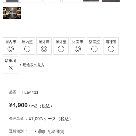
浴
室
床・
駐
車
場
屋内床
屋内壁
屋外床
屋外壁
浴室床
浴室壁
耐凍害
非
常
駐車場
に
用途表の見方
適
し
て
い
TL64411
品番
る
¥4,900
/ m2（税込）
適
し
¥7,007/ケース（税込）
発注単価
て
い
配送運賃
運賃種別
る