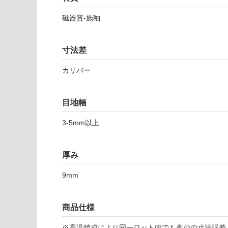
以外)
だ
さ
磁器質-施釉
使用不
い
可
対
寸法差
応
し
カリバー
T
て
L
い
6
な
目地幅
4
い
4
3-5mm以上
9
1
シ
厚み
ン
ト
9mm
ラ
ブ
商品仕様
ラ
ッ
※高温焼成により同一ロット内でも多少の寸法誤差