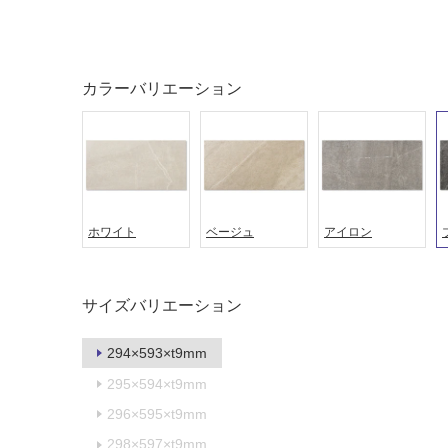
ング
屋内床・
屋外床・
土足・遮
浴室床・
音・床暖
カラーバリエーション
駐車場
対
非
応
常
し
に
て
適
い
し
る
ホワイト
ベージュ
アイロン
て
い
対
る
応
サイズバリエーション
し
適
て
し
い
294×593×t9mm
て
る
い
295×594×t9mm
が
る
296×595×t9mm
制
が
限
注
298×597×t9mm