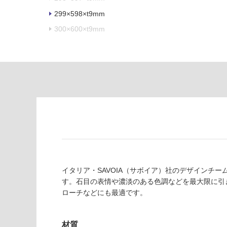
あ
意
299×598×t9mm
り
が
300×600×t9mm
の
必
為
要
注
適
意
し
が
て
必
い
要
な
※
い
商
屋内壁・屋外
品
壁・浴室壁
仕
様
使用可
欄
能
イタリア・SAVOIA（サボイア）社のデザインチ
を
す。石目の表情や濃淡のある色調などを最大限に引
ご
ローチなどにも最適です。
使用可
確
能
認
(寒冷地
く
材質