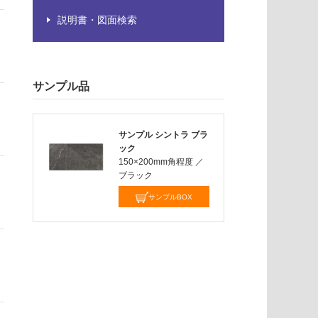
説明書・図面検索
サンプル品
サンプル シントラ ブラ
ック
150×200mm角程度
／
ブラック
サンプルBOX