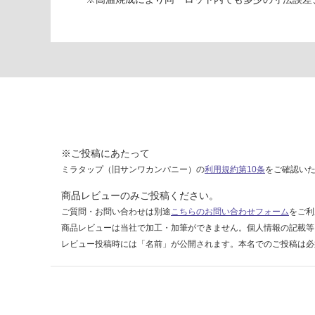
ク
2
9
4-
5
9
3
運賃表
F
※ご投稿にあたって
ミラタップ（旧サンワカンパニー）の
利用規約第10条
をご確認い
運
商品レビューのみご投稿ください。
賃
合
ご質問・お問い合わせは別途
こちらのお問い合わせフォーム
をご利
計
商品レビューは当社で加工・加筆ができません。個人情報の記載等
:
レビュー投稿時には「名前」が公開されます。本名でのご投稿は必
¥1,
14
0/
ケ