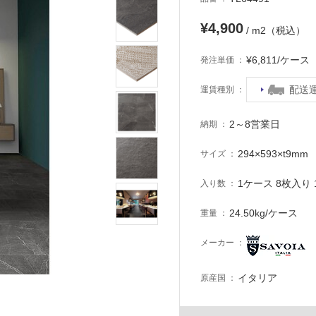
¥4,900
/ m2（税込）
¥6,811/ケー
発注単価
配送
運賃種別
2～8営業日
納期
294×593×t9mm
サイズ
1ケース 8枚入り 1
入り数
24.50kg/ケース
重量
メーカー
イタリア
原産国