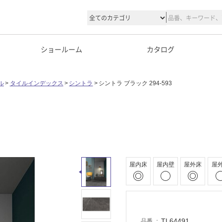
ショールーム
カタログ
ル
タイルインデックス
シントラ
シントラ ブラック 294-593
屋内床
屋内壁
屋外床
屋
TL64491
品番