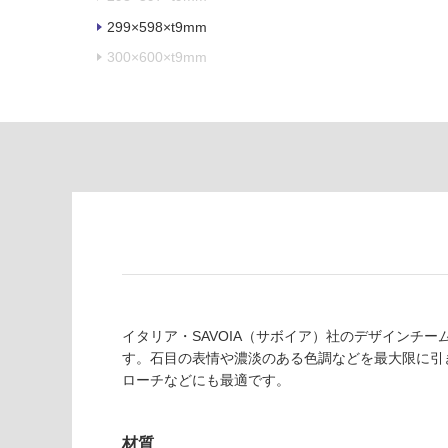
あ
意
299×598×t9mm
り
が
300×600×t9mm
の
必
為
要
注
適
意
し
が
て
必
い
要
な
※
い
商
屋内壁・屋外
品
壁・浴室壁
仕
様
使用可
欄
能
イタリア・SAVOIA（サボイア）社のデザインチ
を
す。石目の表情や濃淡のある色調などを最大限に引
ご
ローチなどにも最適です。
使用可
確
能
認
(寒冷地
く
材質