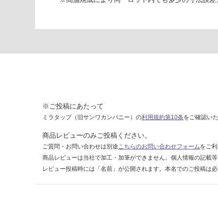
ク
2
9
5-
5
9
4
運賃表
F
※ご投稿にあたって
ミラタップ（旧サンワカンパニー）の
利用規約第10条
をご確認い
運
商品レビューのみご投稿ください。
賃
合
ご質問・お問い合わせは別途
こちらのお問い合わせフォーム
をご利
計
商品レビューは当社で加工・加筆ができません。個人情報の記載等
:
レビュー投稿時には「名前」が公開されます。本名でのご投稿は必
¥1,
14
0/
ケ