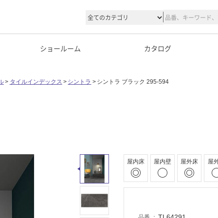
ショールーム
カタログ
ル
タイルインデックス
シントラ
シントラ ブラック 295-594
屋内床
屋内壁
屋外床
屋
TL64291
品番