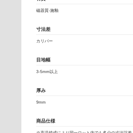
以外)
だ
さ
磁器質-施釉
使用不
い
可
対
寸法差
応
し
カリバー
T
て
L
い
6
な
目地幅
4
い
2
3-5mm以上
9
1
シ
厚み
ン
ト
9mm
ラ
ブ
商品仕様
ラ
ッ
※高温焼成により同一ロット内でも多少の寸法誤差