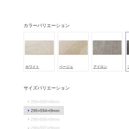
ング
屋内床・
屋外床・
土足・遮
浴室床・
音・床暖
カラーバリエーション
駐車場
対
非
応
常
し
に
て
適
い
し
る
ホワイト
ベージュ
アイロン
て
い
対
る
応
サイズバリエーション
し
適
て
し
い
294×593×t9mm
て
る
い
295×594×t9mm
が
る
296×595×t9mm
制
が
限
注
298×597×t9mm