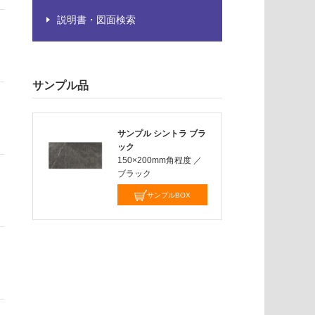
説明書・図面検索
サンプル品
サンプル シントラ ブラ
ック
150×200mm角程度
／
ブラック
サンプルBOX