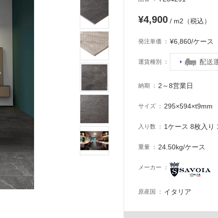
¥4,900
/ m2（税込）
¥6,860/ケー
発注単価
配送
運賃種別
2～8営業日
納期
295×594×t9mm
サイズ
1ケース 8枚入り 1
入り数
24.50kg/ケース
重量
メーカー
イタリア
原産国