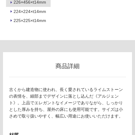
226×456×t14mm
ロ
224×224×t14mm
ー
225×225×t14mm
リ
ン
グ
T
商品詳細
L
6
土足・遮
5
音・床暖
4
古くから建造物に使われ、長く愛されているライムストーン
1
の表情を、細部までデザインに落とし込んだ《アルジェン
対
1
ト》。上品でエレガントなイメージでありながら、しっかり
応
ア
とした厚みを持ち、屋外の床にも使用可能です。サイズは小
し
ル
さめで取り扱いやすく、幅広い用途にお使いいただけます。
て
ジ
い
ェ
る