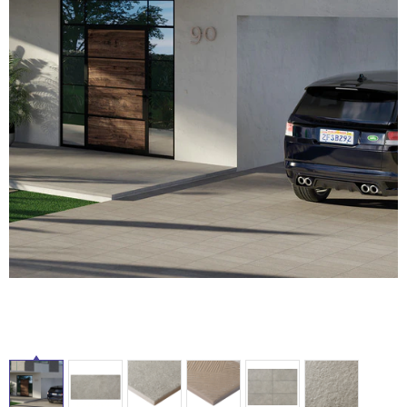
ム
修理お問い合わせ
クレーム公開
イ
自分らしい家づくり
最高のリノベ会社が
みつ
照明
ペット用品
横浜スマート
ショールー
SUVACO
かる
リノベりす
ム
ウェルビーみのお
HDC
説明書・図面検索
水まわり
3年保証
ル
BOX
内装用建材
パネル・壁材
お役立ち情報
住まいの
スタイリング
屋
ロートアイアン
天然石・石材
アイデア
内
ミラタップ
チャンネル
床・
メンテナンス・
施工材
新商品
オンライン相談
屋
外
床・
浴
室
床・
駐
車
場