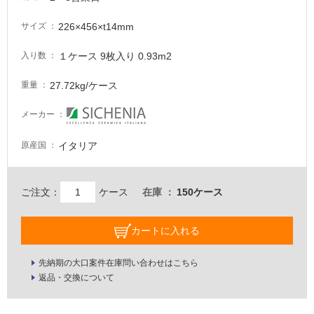
し
て
226×456×t14mm
サイズ
い
な
１ケース 9枚入り 0.93m2
入り数
い
27.72kg/ケース
重量
屋
メーカー
内
壁・
イタリア
原産国
屋
外
ご注文：
ケース
在庫
150ケース
壁・
浴
カートに入れる
室
壁
先納期の大口案件在庫問い合わせはこちら
使
返品・交換について
用
可