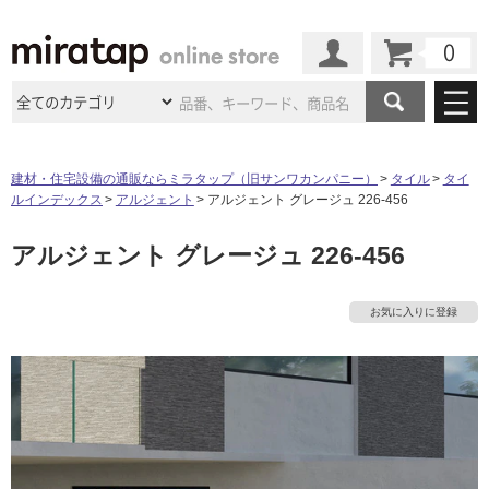
カート
マイページ
商品カテゴリ
建材・住宅設備の通販ならミラタップ（旧サンワカンパニー）
タイル
タイ
ルインデックス
アルジェント
アルジェント グレージュ 226-456
施工事例
洗面所・水回り
タイル
アルジェント グレージュ 226-456
ショールーム
施工事例
法人案件納入事例
キッチン
浴室（風呂・
バスルー
ム）・
トイレ
ショールームの
ご案内
東京
ショールーム
お気に入りに登録
ミラタップ
のあるくらし
お客様訪問
インタビュー
ドア（扉）・
建具・玄関
サポート
扉
エクステリア
（外構）
大阪
ショールーム
仙台
ショールーム
店舗・施設事例
その他サービス
ご利用ガイド
初めての方へ
ウッドデッキ
フローリング・
床材
名古屋
ショールーム
京都
ショールーム
ミラタップと
創る家
工事会社紹介
Coziコンシ
よくある質問
お問い合わせ
タ
ASOLIE
ェルジュ
収納
インテリア・
家具
福岡
ショールーム
札幌スマート
ショールー