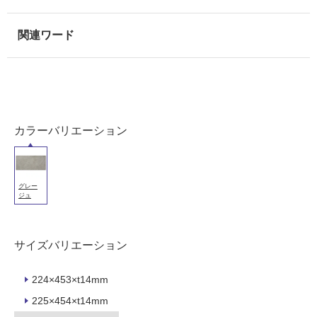
能
使
用
可
能
(寒
冷
地
カラーバリエーション
以
外)
使
グレー
用
ジュ
不
可
サイズバリエーション
224×453×t14mm
フ
225×454×t14mm