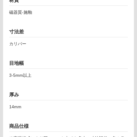
ン
材質
対
ト
応
磁器質-施釉
グ
し
レ
て
ー
い
寸法差
ジ
る
ュ
カリバー
が
2
制
2
限
6-
目地幅
あ
4
り
5
3-5mm以上
の
6
為
注
運賃表
厚み
意
F
が
14mm
必
運
要
賃
※
商品仕様
合
商