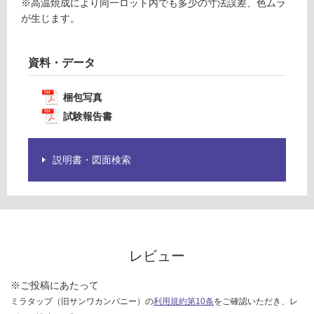
計
※高温焼成により同一ロット内でも多少の寸法誤差、色ムラ
品
:
が生じます。
仕
¥1,
様
14
欄
0/
資料・データ
を
ケ
ご
ー
確
梱包写真
ス
認
試験報告書
く
だ
さ
説明書・図面検索
い
対
応
し
て
レビュー
い
な
※ご投稿にあたって
い
ミラタップ（旧サンワカンパニー）の
利用規約第10条
をご確認いただき、レ