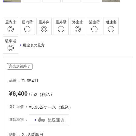
非
常
に
適
屋内床
屋内壁
屋外床
屋外壁
浴室床
浴室壁
耐凍害
し
て
い
駐車場
用途表の見方
る
適
し
完売次第終了
て
い
TL65411
品番
る
が
¥6,400
/ m2（税込）
注
意
¥5,952/ケース（税込）
発注単価
が
必
配送運賃
運賃種別
要
適
2～8営業日
納期