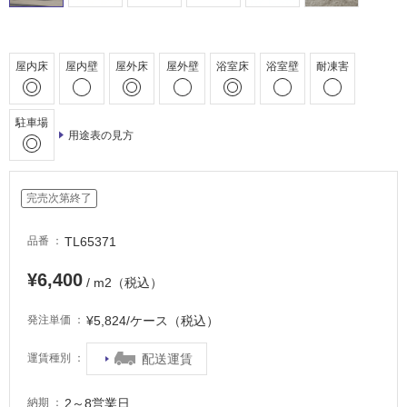
非
常
に
屋内床
屋内壁
屋外床
屋外壁
浴室床
浴室壁
耐凍害
適
し
て
駐車場
い
用途表の見方
る
適
完売次第終了
し
て
TL65371
品番
い
る
¥6,400
/ m2（税込）
が
注
¥5,824/ケース（税込）
発注単価
意
が
配送運賃
運賃種別
必
要
2～8営業日
納期