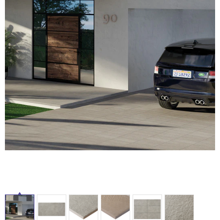
ム
修理お問い合わせ
クレーム公開
自分らしい家づくり
最高のリノベ会社が
みつ
照明
ペット用品
イ
横浜スマート
ショールー
SUVACO
かる
リノベりす
ム
ウェルビーみのお
HDC
説明書・図面検索
水まわり
3年保証
BOX
内装用建材
パネル・壁材
ル
お役立ち情報
住まいの
スタイリング
ロートアイアン
天然石・石材
アイデア
屋
内
ミラタップ
チャンネル
メンテナンス・
施工材
新商品
床・
オンライン相談
屋
外
床・
浴
室
床・
駐
車
場