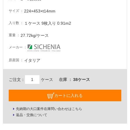
適
し
224×453×t14mm
サイズ
て
い
１ケース 9枚入り 0.91m2
入り数
な
い
27.72kg/ケース
重量
メーカー
屋
内
イタリア
原産国
壁・
屋
外
ご注文：
ケース
在庫
38ケース
壁・
浴
カートに入れる
室
先納期の大口案件在庫問い合わせはこちら
壁
返品・交換について
使
用