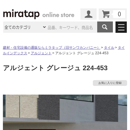
カート
マイページ
商品カテゴリ
建材・住宅設備の通販ならミラタップ（旧サンワカンパニー）
タイル
タイ
ルインデックス
アルジェント
アルジェント グレージュ 224-453
施工事例
洗面所・水回り
タイル
アルジェント グレージュ 224-453
ショールーム
施工事例
法人案件納入事例
キッチン
浴室（風呂・
バスルー
ム）・
トイレ
ショールームの
ご案内
東京
ショールーム
お気に入りに登録
ミラタップ
のあるくらし
お客様訪問
インタビュー
ドア（扉）・
建具・玄関
サポート
扉
エクステリア
（外構）
大阪
ショールーム
仙台
ショールーム
店舗・施設事例
その他サービス
ご利用ガイド
初めての方へ
ウッドデッキ
フローリング・
床材
名古屋
ショールーム
京都
ショールーム
ミラタップと
創る家
工事会社紹介
Coziコンシ
よくある質問
お問い合わせ
ASOLIE
ェルジュ
収納
インテリア・
家具
福岡
ショールーム
札幌スマート
ショールー
タ