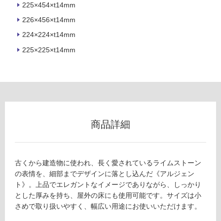
225×454×t14mm
ロ
226×456×t14mm
224×224×t14mm
ー
225×225×t14mm
リ
ン
グ
T
L
商品詳細
6
土足・遮
5
音・床暖
3
古くから建造物に使われ、長く愛されているライムストーン
7
対
の表情を、細部までデザインに落とし込んだ《アルジェン
1
応
ト》。上品でエレガントなイメージでありながら、しっかり
ア
し
とした厚みを持ち、屋外の床にも使用可能です。サイズは小
ル
て
さめで取り扱いやすく、幅広い用途にお使いいただけます。
ジ
い
ェ
る