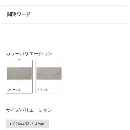
可
能
使
用
可
能
(寒
冷
カラーバリエーション
地
以
外)
使
用
グレージュ
アッシュ
不
可
サイズバリエーション
フ
224×453×t14mm