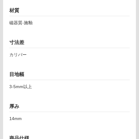
ン
対
材質
ト
応
グ
磁器質-施釉
し
レ
て
ー
い
ジ
寸法差
る
ュ
が
2
カリバー
制
2
限
4-
あ
4
目地幅
り
5
の
3-5mm以上
3
為
注
運賃表
意
厚み
F
が
14mm
必
運
要
賃
※
合
商品仕様