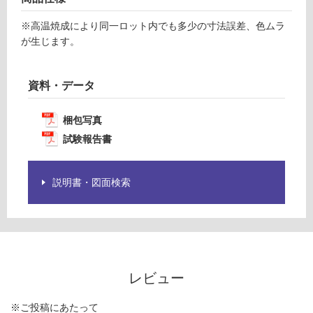
商
計
品
※高温焼成により同一ロット内でも多少の寸法誤差、色ムラ
:
仕
が生じます。
¥1,
様
14
欄
0/
を
資料・データ
ケ
ご
ー
確
ス
梱包写真
認
試験報告書
く
だ
さ
説明書・図面検索
い
対
応
し
て
い
レビュー
な
い
※ご投稿にあたって