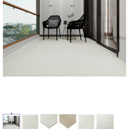
ム
修理お問い合わせ
クレーム公開
自分らしい家づくり
最高のリノベ会社が
みつ
照明
ペット用品
横浜スマート
ショールー
SUVACO
かる
リノベりす
ム
ウェルビーみのお
HDC
説明書・図面検索
水まわり
3年保証
BOX
内装用建材
パネル・壁材
お役立ち情報
住まいの
スタイリング
タ
ロートアイアン
天然石・石材
アイデア
ミラタップ
チャンネル
イ
メンテナンス・
施工材
新商品
オンライン相談
ル
屋
内
床・
屋
外
床・
浴