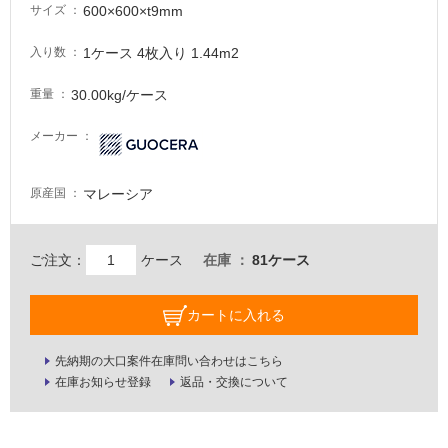
が
600×600×t9mm
サイズ
注
意
1ケース 4枚入り 1.44m2
入り数
が
30.00kg/ケース
重量
必
要
メーカー
適
し
マレーシア
原産国
て
い
な
ご注文：
ケース
在庫
81ケース
い
屋
カートに入れる
内
先納期の大口案件在庫問い合わせはこちら
壁・
在庫お知らせ登録
返品・交換について
屋
外
壁・