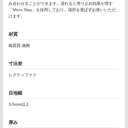
み合わせることができます。濡れると滑り止め効果が増す
6
対
「Micro Step」を採用しており、場所を選ばずお使いいただ
7
応
けます。
3
し
8
て
9
材質
い
カ
る
ル
磁器質-施釉
ノ
対
ー
応
ク
し
寸法差
ホ
て
ワ
レクティファイ
い
イ
る
ト
が
目地幅
6
制
0
限
3-5mm以上
0
あ
り
運賃表
の
厚み
F
為