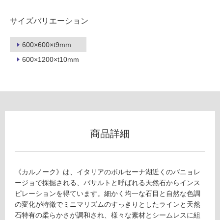
不
可
サイズバリエーション
600×600×t9mm
フ
600×1200×t10mm
ロ
ー
リ
商品詳細
ン
《カルノーク》は、イタリアのボルセーナ湖近くのバニョレ
グ
ージョで採掘される、バサルトと呼ばれる天然石からインス
ピレーションを得ています。細かく均一な石目と自然な色調
の変化が特徴でミニマリズムのすっきりとしたラインと天然
土足・遮
T
石特有の柔らかさが調和され、様々な素材とシームレスに組
L
音・床暖