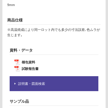
注
9mm
意
運
が
賃
必
商品仕様
合
要
計
※高温焼成により同一ロット内でも多少の寸法誤差､色ムラが
※
:
生じます｡
商
¥1,
品
14
仕
0/
資料・データ
様
ケ
欄
ー
を
梱包資料
ス
ご
試験報告書
確
認
く
説明書・図面検索
だ
さ
い
サンプル品
対