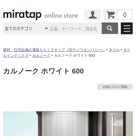
カート
マイページ
商品カテゴリ
建材・住宅設備の通販ならミラタップ（旧サンワカンパニー）
タイル
タイ
ルインデックス
カルノーク
カルノーク ホワイト 600
施工事例
洗面所・水回り
タイル
カルノーク ホワイト 600
ショールーム
施工事例
法人案件納入事例
キッチン
浴室（風呂・
バスルー
ム）・
トイレ
ショールームの
ご案内
東京
ショールーム
お気に入りに登録
ミラタップ
のあるくらし
お客様訪問
インタビュー
ドア（扉）・
建具・玄関
サポート
扉
エクステリア
（外構）
大阪
ショールーム
仙台
ショールーム
店舗・施設事例
その他サービス
ご利用ガイド
初めての方へ
ウッドデッキ
フローリング・
床材
名古屋
ショールーム
京都
ショールーム
ミラタップと
創る家
工事会社紹介
Coziコンシ
よくある質問
お問い合わせ
ASOLIE
ェルジュ
収納
インテリア・
家具
福岡
ショールーム
札幌スマート
ショールー