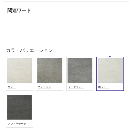
浴
室
壁
使
用
可
カラーバリエーション
能
使
用
可
能
(寒
サンド
グレージュ
ダークグレー
ホワイト
冷
地
以
外)
使
アントラチーテ
用