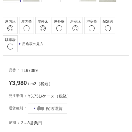
室
床・
駐
屋内床
屋内壁
屋外床
屋外壁
浴室床
浴室壁
耐凍害
車
場
駐車場
用途表の見方
非
常
に
適
TL67389
品番
し
て
¥3,980
/ m2（税込）
い
る
¥5,731/ケース（税込）
発注単価
適
配送運賃
運賃種別
し
て
い
2～8営業日
納期
る