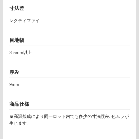
て
6
い
寸法差
3
る
5
レクティファイ
ペ
対
ー
応
ロ
し
目地幅
パ
て
ロ
い
3-5mm以上
6
る
0
が
0
制
厚み
限
運賃表
9mm
あ
F
り
の
商品仕様
為
運
注
賃
※高温焼成により同一ロット内でも多少の寸法誤差､色ムラが
意
合
生じます｡
が
計
必
: