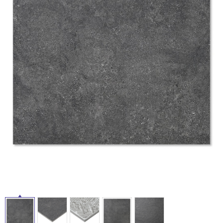
ム
修理お問い合わせ
クレーム公開
自分らしい家づくり
最高のリノベ会社が
みつ
照明
ペット用品
タ
横浜スマート
ショールー
SUVACO
かる
リノベりす
ム
ウェルビーみのお
HDC
説明書・図面検索
水まわり
3年保証
BOX
内装用建材
パネル・壁材
イ
お役立ち情報
住まいの
スタイリング
ル
ロートアイアン
天然石・石材
アイデア
ミラタップ
チャンネル
メンテナンス・
施工材
新商品
屋
オンライン相談
内
床・
屋
外
床・
浴
室
床・
駐