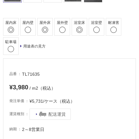
車
場
非
屋内床
屋内壁
屋外床
屋外壁
浴室床
浴室壁
耐凍害
常
に
適
駐車場
用途表の見方
し
て
い
る
TL71635
品番
適
し
¥3,980
/ m2（税込）
て
い
¥5,731/ケース（税込）
発注単価
る
が
配送運賃
運賃種別
注
意
2～8営業日
納期
が
必