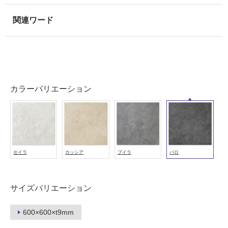
使
用
可
能
使
用
可
カラーバリエーション
能
(寒
冷
地
以
外)
セイラ
カッシア
プイラ
パロ
使
用
不
サイズバリエーション
可
600×600×t9mm