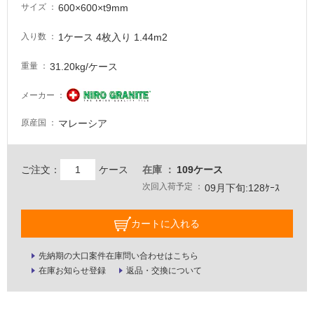
600×600×t9mm
サイズ
要
1ケース 4枚入り 1.44m2
適
入り数
し
31.20kg/ケース
重量
て
い
メーカー
な
い
マレーシア
原産国
屋
内
ご注文：
ケース
在庫
109ケース
次回入荷予定
壁・
09月下旬:128ｹｰｽ
屋
カートに入れる
外
壁・
先納期の大口案件在庫問い合わせはこちら
浴
在庫お知らせ登録
返品・交換について
室
壁