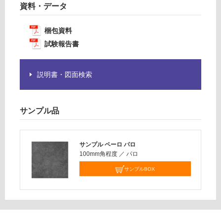
要
¥1,
資料・データ
※
14
商
0/
梱包資料
品
ケ
試験報告書
仕
ー
様
ス
欄
説明書・図面検索
を
ご
確
認
サンプル品
く
だ
さ
サンプル ペーロ パロ
い
100mm角程度
／
パロ
対
サンプルBOX
応
し
て
い