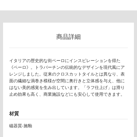
フ
ロ
商品詳細
ー
リ
イタリアの歴史的な街ペーロにインスピレーションを得た
ン
《ペーロ》。トラバーチンの伝統的なデザインを現代風にア
レンジしました。従来のクロスカットタイルとは異なり、表
面の繊細な渦巻き模様が空間に奥行きと立体感を与え、他に
グ
はない美的感覚を生み出しています。「ラフ仕上げ」は滑り
止め効果も高く、商業施設などにも安心して使用できます。
土足・遮
音・床暖
T
材質
対
L
応
磁器質-施釉
7
し
1