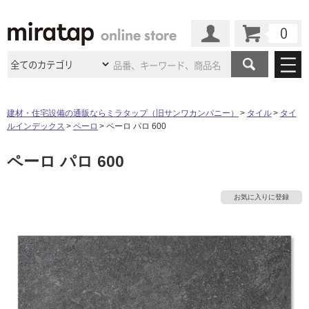
カート
マイページ
商品カテゴリ
建材・住宅設備の通販ならミラタップ（旧サンワカンパニー）
タイル
タイ
ルインデックス
ペーロ
ペーロ パロ 600
施工事例
洗面所・水回り
タイル
ペーロ パロ 600
ショールーム
施工事例
法人案件納入事例
キッチン
浴室（風呂・
バスルー
ム）・
トイレ
ショールームの
ご案内
東京
ショールーム
お気に入りに登録
ミラタップ
のあるくらし
お客様訪問
インタビュー
ドア（扉）・
建具・玄関
サポート
扉
エクステリア
（外構）
大阪
ショールーム
仙台
ショールーム
店舗・施設事例
その他サービス
ご利用ガイド
初めての方へ
ウッドデッキ
フローリング・
床材
名古屋
ショールーム
京都
ショールーム
ミラタップと
創る家
工事会社紹介
Coziコンシ
よくある質問
お問い合わせ
ASOLIE
ェルジュ
収納
インテリア・
家具
福岡
ショールーム
札幌スマート
ショールー