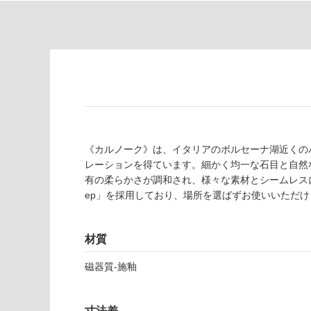
の
必
為
要
注
適
意
し
が
て
必
い
要
な
※
い
商
屋内壁・屋外
品
《カルノーク》は、イタリアのボルセーナ湖近くの
壁・浴室壁
仕
レーションを得ています。細かく均一な石目と自然
様
使用可
有の柔らかさが調和され、様々な素材とシームレスに組
欄
能
ep」を採用しており、場所を選ばずお使いいただけ
を
ご
使用可
確
材質
能
認
(寒冷地
く
磁器質-施釉
以外)
だ
さ
使用不
寸法差
い