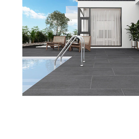
タイル
フローリ
ング
屋内床・
屋外床・