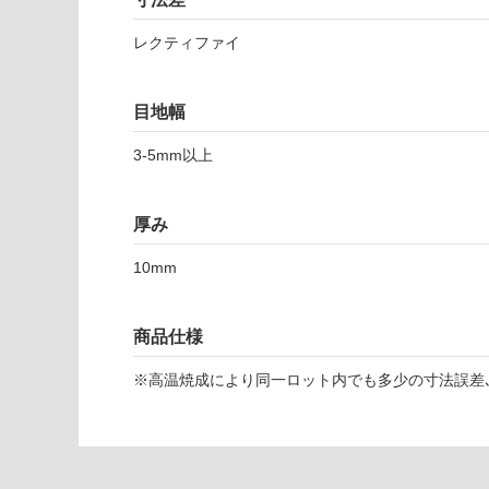
可
対
レクティファイ
T
応
L
し
6
て
目地幅
7
い
3
な
3-5mm以上
9
い
8
カ
厚み
ル
ノ
10mm
ー
ク
ア
商品仕様
ン
※高温焼成により同一ロット内でも多少の寸法誤差､
ト
ラ
チ
ー
テ