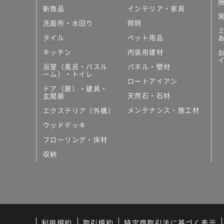
新商品
インテリア・家具
洗面所・水回り
照明
タイル
ペット用品
キッチン
内装用建材
浴室（風呂・バスル
パネル・壁材
ーム）・トイレ
ロートアイアン
ドア（扉）・建具・
天然石・石材
玄関扉
メンテナンス・施工材
エクステリア（外構）
ウッドデッキ
フローリング・床材
収納
利用規約
取引規約
特定商取引法に基づく表示