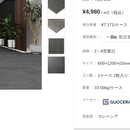
¥4,980
/ m2（税込）
¥7,171/ケー
発注単価
配送
運賃種別
2～8営業日
納期
600×1200×t10m
サイズ
1ケース 2枚入り 1
入り数
33.50kg/ケース
重量
メーカー
マレーシア
原産国