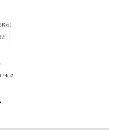
ス（税込）
運賃
m
.44m2