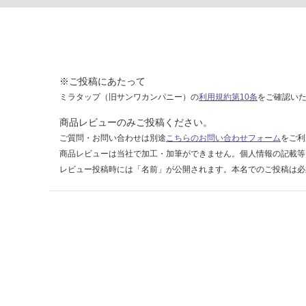
6
0
0-
1
2
※ご投稿にあたって
0
0
ミラタップ（旧サンワカンパニー）の
利用規約第10条
をご確認い
商品レビューのみご投稿ください。
運賃表
ご質問・お問い合わせは別途
こちらのお問い合わせフォーム
をご利
F
商品レビューは当社で加工・加筆ができません。個人情報の記載等
レビュー投稿時には「名前」が公開されます。本名でのご投稿は必
運
賃
合
計
:
¥1,
14
0/
ケ