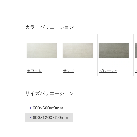
土足・遮
浴室床・
音・床暖
駐車場
対
非
カラーバリエーション
応
常
し
に
て
適
い
し
る
て
い
対
る
ホワイト
サンド
グレージュ
応
し
適
て
し
い
て
サイズバリエーション
る
い
が
る
600×600×t9mm
制
が
600×1200×t10mm
限
注
あ
意
り
が