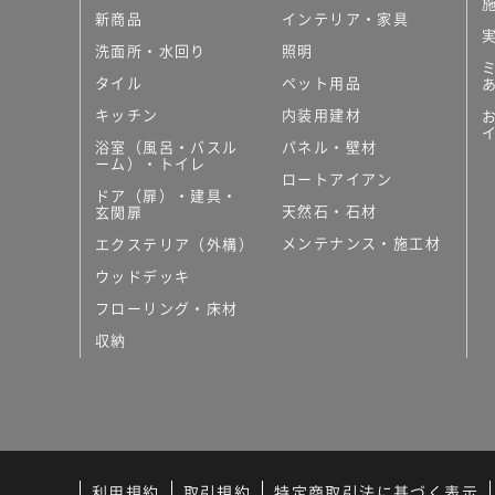
新商品
インテリア・家具
洗面所・水回り
照明
タイル
ペット用品
キッチン
内装用建材
浴室（風呂・バスル
パネル・壁材
ーム）・トイレ
ロートアイアン
ドア（扉）・建具・
天然石・石材
玄関扉
メンテナンス・施工材
エクステリア（外構）
ウッドデッキ
フローリング・床材
収納
利用規約
取引規約
特定商取引法に基づく表示