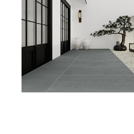
タイル
フローリ
ング
屋内床・
屋外床・