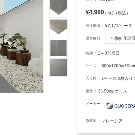
¥4,980
/ m2（税込）
¥7,171/ケー
発注単価
配送
運賃種別
2～8営業日
納期
600×1200×t10m
サイズ
1ケース 2枚入り 1
入り数
33.50kg/ケース
重量
メーカー
マレーシア
原産国