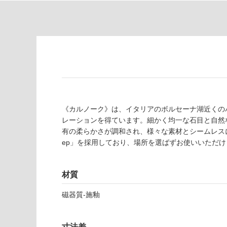
の
必
為
要
注
適
意
し
が
て
必
い
要
な
※
い
商
屋内壁・屋外
品
《カルノーク》は、イタリアのボルセーナ湖近くの
壁・浴室壁
仕
レーションを得ています。細かく均一な石目と自然
様
使用可
有の柔らかさが調和され、様々な素材とシームレスに組
欄
能
ep」を採用しており、場所を選ばずお使いいただけ
を
ご
使用可
確
材質
能
認
(寒冷地
く
磁器質-施釉
以外)
だ
さ
使用不
寸法差
い