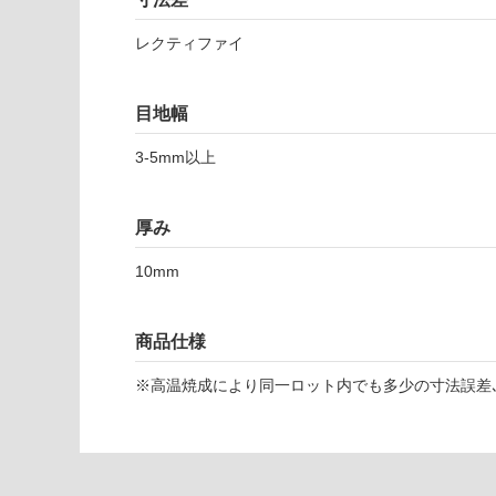
可
対
レクティファイ
T
応
L
し
6
て
目地幅
7
い
3
な
3-5mm以上
9
い
7
厚み
カ
ル
10mm
ノ
ー
ク
商品仕様
ダ
ー
※高温焼成により同一ロット内でも多少の寸法誤差､
ク
グ
レ
ー
6