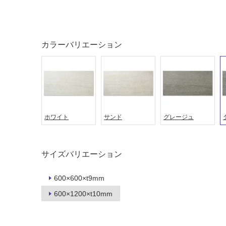
土足・遮
浴室床・
音・床暖
駐車場
対
非
カラーバリエーション
応
常
し
に
て
適
い
し
る
て
い
対
る
ホワイト
サンド
グレージュ
応
し
適
て
し
い
て
サイズバリエーション
る
い
が
る
600×600×t9mm
制
が
600×1200×t10mm
限
注
あ
意
り
が