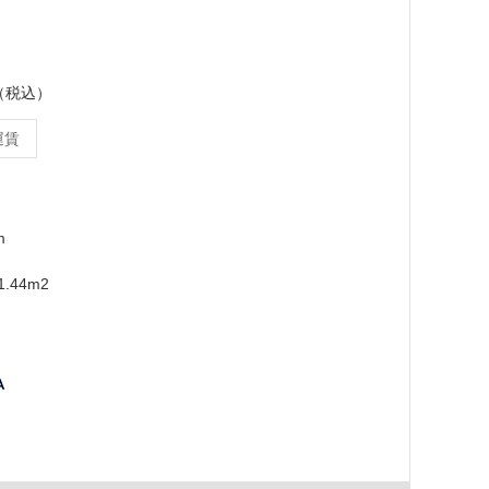
ス（税込）
運賃
m
.44m2