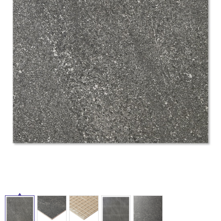
ム
修理お問い合わせ
クレーム公開
自分らしい家づくり
最高のリノベ会社が
みつ
照明
ペット用品
タ
横浜スマート
ショールー
SUVACO
かる
リノベりす
ム
ウェルビーみのお
HDC
説明書・図面検索
水まわり
3年保証
BOX
内装用建材
パネル・壁材
イ
お役立ち情報
住まいの
スタイリング
ロートアイアン
天然石・石材
ル
アイデア
ミラタップ
チャンネル
メンテナンス・
施工材
新商品
屋
オンライン相談
内
床・
屋
外
床・
浴
室
床・
駐