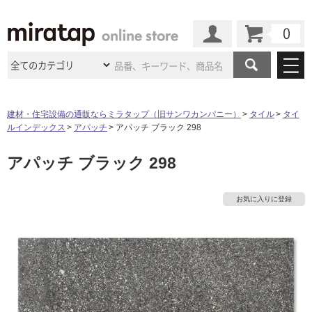
カート
マイページ
商品カテゴリ
建材・住宅設備の通販ならミラタップ（旧サンワカンパニー）
タイル
タイ
ルインデックス
アパッチ
アパッチ ブラック 298
施工事例
洗面所・水回り
タイル
アパッチ ブラック 298
ショールーム
施工事例
法人案件納入事例
キッチン
浴室（風呂・
バスルー
ム）・
トイレ
ショールームの
ご案内
東京
ショールーム
お気に入りに登録
ミラタップ
のあるくらし
お客様訪問
インタビュー
ドア（扉）・
建具・玄関
サポート
扉
エクステリア
（外構）
大阪
ショールーム
仙台
ショールーム
店舗・施設事例
その他サービス
ご利用ガイド
初めての方へ
ウッドデッキ
フローリング・
床材
名古屋
ショールーム
京都
ショールーム
ミラタップと
創る家
工事会社紹介
Coziコンシ
よくある質問
お問い合わせ
ASOLIE
ェルジュ
収納
インテリア・
家具
福岡
ショールーム
札幌スマート
ショールー