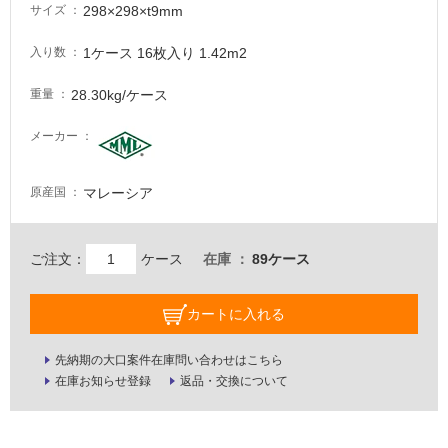
必
298×298×t9mm
サイズ
要
1ケース 16枚入り 1.42m2
入り数
適
し
28.30kg/ケース
重量
て
い
メーカー
な
い
マレーシア
原産国
屋
内
ご注文：
ケース
在庫
89ケース
壁・
屋
カートに入れる
外
壁・
先納期の大口案件在庫問い合わせはこちら
浴
在庫お知らせ登録
返品・交換について
室
壁