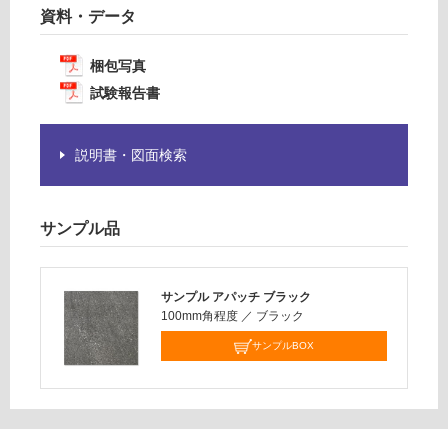
要
資料・データ
:
※
¥1,
商
14
梱包写真
品
0/
試験報告書
仕
ケ
様
ー
欄
ス
説明書・図面検索
を
ご
確
認
サンプル品
く
だ
さ
サンプル アパッチ ブラック
い
100mm角程度
／
ブラック
対
サンプルBOX
応
し
て
い