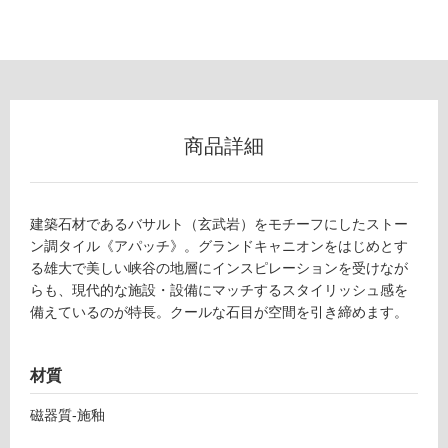
フ
ロ
ー
商品詳細
リ
ン
建築石材であるバサルト（玄武岩）をモチーフにしたストー
ン調タイル《アパッチ》。グランドキャニオンをはじめとす
る雄大で美しい峡谷の地層にインスピレーションを受けなが
グ
らも、現代的な施設・設備にマッチするスタイリッシュ感を
備えているのが特長。クールな石目が空間を引き締めます。
土足・遮
T
音・床暖
L
材質
7
対
0
応
磁器質-施釉
1
し
6