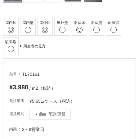
車
場
非
屋内床
屋内壁
屋外床
屋外壁
浴室床
浴室壁
耐凍害
常
に
適
駐車場
用途表の見方
し
て
い
る
TL70161
品番
適
し
¥3,980
/ m2（税込）
て
い
¥5,651/ケース（税込）
発注単価
る
が
配送運賃
運賃種別
注
意
2～8営業日
納期
が