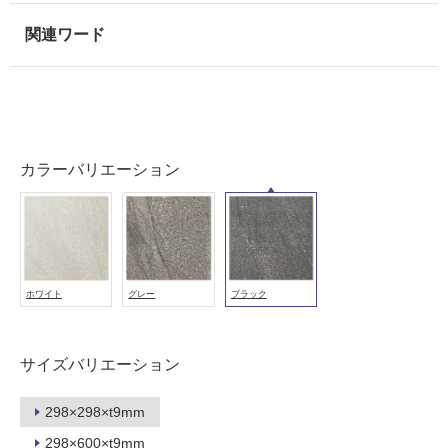
使
用
可
能
使
用
可
カラーバリエーション
能
(寒
冷
地
以
外)
ホワイト
グレー
ブラック
使
用
不
サイズバリエーション
可
298×298×t9mm
298×600×t9mm