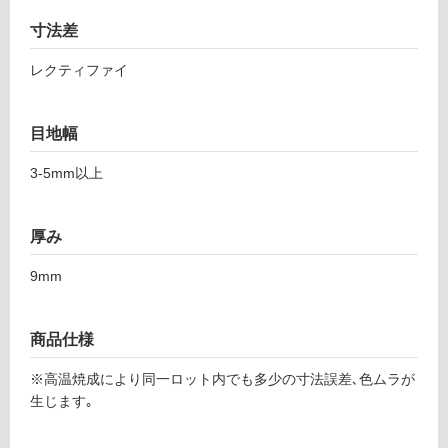
て
1
い
寸法差
ア
る
パ
レクティファイ
対
ッ
応
チ
し
ブ
目地幅
て
ラ
い
3-5mm以上
ッ
る
ク
が
2
制
厚み
9
限
8
9mm
あ
り
運賃表
の
F
商品仕様
為
注
※高温焼成により同一ロット内でも多少の寸法誤差､色ムラが
運
意
生じます｡
賃
が
合
必
計