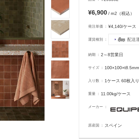
¥6,900
/ m2（税込）
¥4,140/ケー
発注単価
配送
運賃種別
2～8営業日
納期
100×100×t8.5
サイズ
1ケース 60枚入り 
入り数
11.00kg/ケース
重量
メーカー
スペイン
原産国