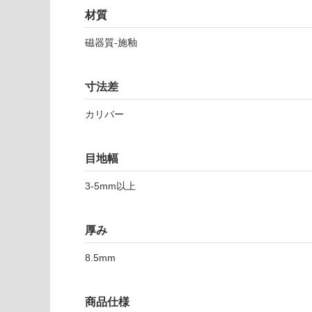
使用可
確
材質
能
認
(寒冷地
く
磁器質-施釉
以外)
だ
さ
使用不
い
可
寸法差
対
カリバー
応
し
て
目地幅
い
T
な
L
3-5mm以上
い
9
5
厚み
5
9
8.5mm
2
ア
ル
商品仕様
ジ