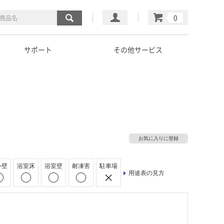
マイページ
カート
サポート
その他サービス
お気に入りに登録
外壁
浴室床
浴室壁
耐凍害
駐車場
用途表の見方