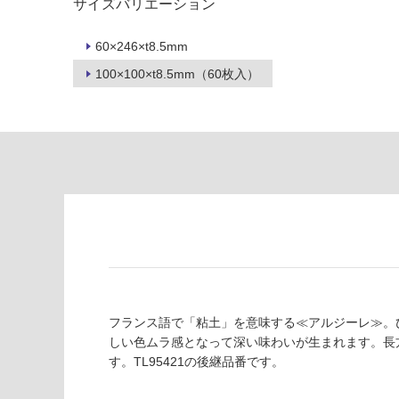
サイズバリエーション
が
る
制
が
60×246×t8.5mm
限
注
あ
意
100×100×t8.5mm（60枚入）
り
が
の
必
為
要
注
適
意
し
が
て
必
い
要
な
※
い
商
屋内壁・屋外
品
壁・浴室壁
仕
フランス語で「粘土」を意味する≪アルジーレ≫。
様
使用可
しい色ムラ感となって深い味わいが生まれます。長
欄
能
す。TL95421の後継品番です。
を
ご