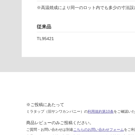
ー
※高温焼成により同一のロット内でも多少の寸法誤
レ
コ
ッ
従来品
ト
1
TL95421
0
0
運賃表
F
運
賃
合
※ご投稿にあたって
計
ミラタップ（旧サンワカンパニー）の
利用規約第10条
をご確認い
:
¥1,
商品レビューのみご投稿ください。
14
ご質問・お問い合わせは別途
こちらのお問い合わせフォーム
をご利
0/