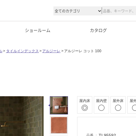
ショールーム
カタログ
ル
タイルインデックス
アルジーレ
アルジーレ コット 100
屋内床
屋内壁
屋外床
屋
TL95592
品番