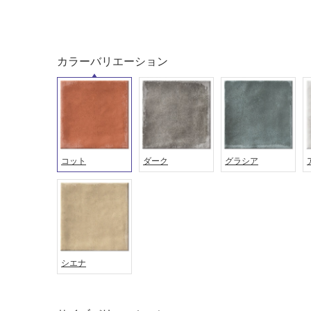
タイル
フローリ
ング
屋内床・
カラーバリエーション
屋外床・
土足・遮
浴室床・
音・床暖
駐車場
対
非
応
常
し
に
コット
ダーク
グラシア
て
適
い
し
る
て
い
対
る
応
し
適
シエナ
て
し
い
て
る
い