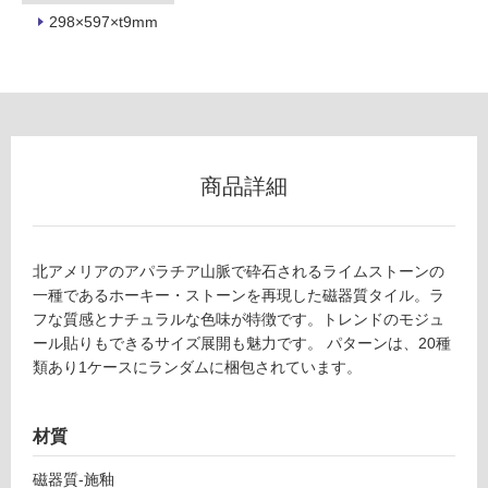
298×597×t9mm
フ
ロ
ー
商品詳細
リ
ン
北アメリアのアパラチア山脈で砕石されるライムストーンの
一種であるホーキー・ストーンを再現した磁器質タイル。ラ
グ
フな質感とナチュラルな色味が特徴です。トレンドのモジュ
T
ール貼りもできるサイズ展開も魅力です。 パターンは、20種
L
土足・遮
類あり1ケースにランダムに梱包されています。
8
音・床暖
7
0
対
材質
8
応
1
磁器質-施釉
し