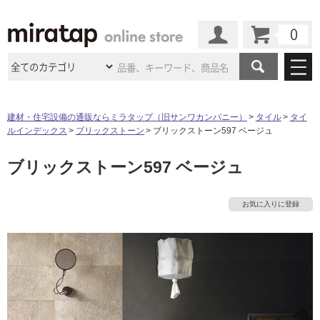
カート
マイページ
商品カテゴリ
建材・住宅設備の通販ならミラタップ（旧サンワカンパニー）
タイル
タイ
ルインデックス
ブリックストーン
ブリックストーン597 ベージュ
施工事例
洗面所・水回り
タイル
ブリックストーン597 ベージュ
ショールーム
施工事例
法人案件納入事例
キッチン
浴室（風呂・
バスルー
ム）・
トイレ
ショールームの
ご案内
東京
ショールーム
お気に入りに登録
ミラタップ
のあるくらし
お客様訪問
インタビュー
ドア（扉）・
建具・玄関
サポート
扉
エクステリア
（外構）
大阪
ショールーム
仙台
ショールーム
店舗・施設事例
その他サービス
ご利用ガイド
初めての方へ
ウッドデッキ
フローリング・
床材
名古屋
ショールーム
京都
ショールーム
ミラタップと
創る家
工事会社紹介
Coziコンシ
よくある質問
お問い合わせ
ASOLIE
ェルジュ
収納
インテリア・
家具
福岡
ショールーム
札幌スマート
ショールー