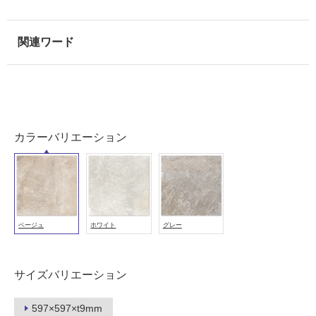
使
用
可
能
使
用
可
能
カラーバリエーション
(寒
冷
地
以
外)
ベージュ
ホワイト
グレー
使
用
不
サイズバリエーション
可
597×597×t9mm