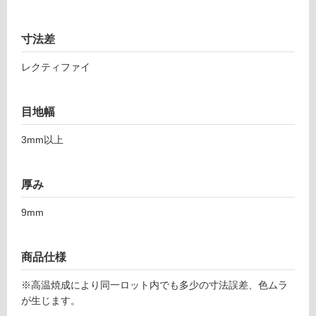
ブ
て
リ
い
寸法差
ッ
る
ク
対
レクティファイ
ス
応
ト
し
ー
目地幅
て
ン
い
5
3mm以上
る
9
が
7
制
ベ
厚み
限
ー
あ
ジ
9mm
り
ュ
の
為
運賃表
商品仕様
注
F
意
※高温焼成により同一ロット内でも多少の寸法誤差、色ムラ
が
が生じます。
運
必