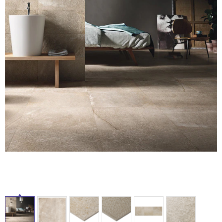
ム
修理お問い合わせ
クレーム公開
自分らしい家づくり
最高のリノベ会社が
みつ
照明
ペット用品
横浜スマート
ショールー
SUVACO
かる
リノベりす
タ
ム
ウェルビーみのお
HDC
説明書・図面検索
水まわり
3年保証
BOX
内装用建材
パネル・壁材
イ
お役立ち情報
住まいの
スタイリング
ロートアイアン
天然石・石材
アイデア
ル
ミラタップ
チャンネル
メンテナンス・
施工材
新商品
オンライン相談
屋
内
床・
屋
外
床・
浴
室
床・
駐