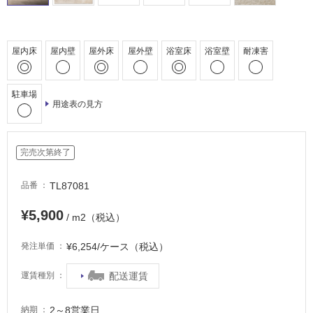
車
場
屋内床
屋内壁
屋外床
屋外壁
浴室床
浴室壁
耐凍害
非
常
に
駐車場
適
用途表の見方
し
て
い
完売次第終了
る
適
TL87081
品番
し
¥5,900
て
/ m2（税込）
い
る
¥6,254/ケース（税込）
発注単価
が
配送運賃
注
運賃種別
意
が
2～8営業日
納期