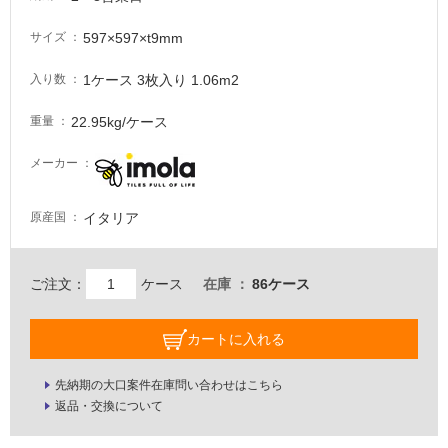
必
要
597×597×t9mm
サイズ
適
1ケース 3枚入り 1.06m2
入り数
し
て
22.95kg/ケース
重量
い
な
メーカー
い
イタリア
原産国
屋
内
壁・
ご注文：
ケース
在庫
86ケース
屋
外
カートに入れる
壁・
浴
先納期の大口案件在庫問い合わせはこちら
返品・交換について
室
壁