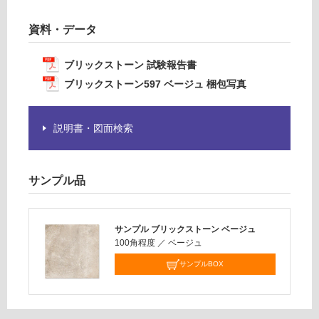
賃
要
合
※
資料・データ
計
商
:
品
ブリックストーン 試験報告書
¥1,
仕
ブリックストーン597 ベージュ 梱包写真
14
様
0/
欄
ケ
を
説明書・図面検索
ー
ご
ス
確
認
サンプル品
く
だ
さ
サンプル ブリックストーン ベージュ
い
100角程度
／
ベージュ
対
サンプルBOX
応
し
て
い