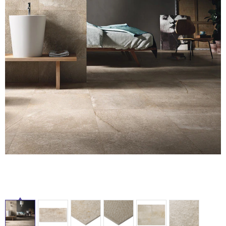
ム
修理お問い合わせ
クレーム公開
自分らしい家づくり
最高のリノベ会社が
みつ
照明
ペット用品
横浜スマート
ショールー
SUVACO
かる
リノベりす
タ
ム
ウェルビーみのお
HDC
説明書・図面検索
水まわり
3年保証
BOX
内装用建材
パネル・壁材
イ
お役立ち情報
住まいの
スタイリング
ロートアイアン
天然石・石材
アイデア
ル
ミラタップ
チャンネル
メンテナンス・
施工材
新商品
オンライン相談
屋
内
床・
屋
外
床・
浴
室
床・
駐