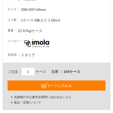
必
要
298×597×t9mm
サイズ
適
1ケース 6枚入り 1.06m2
入り数
し
て
22.67kg/ケース
重量
い
な
メーカー
い
イタリア
原産国
屋
内
壁・
ご注文：
ケース
在庫
154ケース
屋
外
カートに入れる
壁・
浴
先納期の大口案件在庫問い合わせはこちら
返品・交換について
室
壁