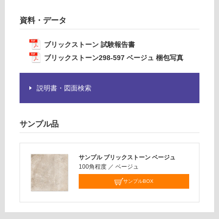
要
運
※
資料・データ
賃
商
合
品
計
ブリックストーン 試験報告書
仕
:
ブリックストーン298-597 ベージュ 梱包写真
様
¥1,
欄
14
を
0/
説明書・図面検索
ご
ケ
確
ー
認
ス
サンプル品
く
だ
さ
サンプル ブリックストーン ベージュ
い
100角程度
／
ベージュ
対
サンプルBOX
応
し
て
い