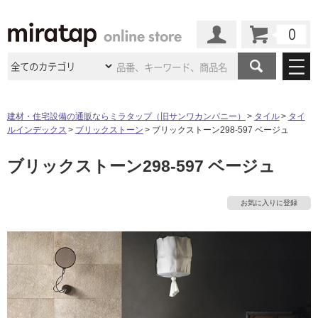
カート
マイページ
商品カテゴリ
建材・住宅設備の通販ならミラタップ（旧サンワカンパニー）
タイル
タイ
ルインデックス
ブリックストーン
ブリックストーン298-597 ベージュ
施工事例
洗面所・水回り
タイル
ブリックストーン298-597 ベージュ
ショールーム
施工事例
法人案件納入事例
キッチン
浴室（風呂・
バスルー
ム）・
トイレ
ショールームの
ご案内
東京
ショールーム
お気に入りに登録
ミラタップ
のあるくらし
お客様訪問
インタビュー
ドア（扉）・
建具・玄関
サポート
扉
エクステリア
（外構）
大阪
ショールーム
仙台
ショールーム
店舗・施設事例
その他サービス
ご利用ガイド
初めての方へ
ウッドデッキ
フローリング・
床材
名古屋
ショールーム
京都
ショールーム
ミラタップと
創る家
工事会社紹介
Coziコンシ
よくある質問
お問い合わせ
ASOLIE
ェルジュ
収納
インテリア・
家具
福岡
ショールーム
札幌スマート
ショールー