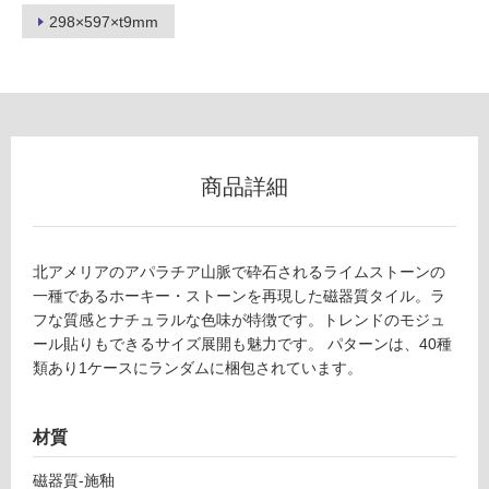
298×597×t9mm
フ
ロ
ー
商品詳細
リ
ン
北アメリアのアパラチア山脈で砕石されるライムストーンの
一種であるホーキー・ストーンを再現した磁器質タイル。ラ
T
グ
フな質感とナチュラルな色味が特徴です。トレンドのモジュ
L
ール貼りもできるサイズ展開も魅力です。 パターンは、40種
8
土足・遮
類あり1ケースにランダムに梱包されています。
7
1
音・床暖
1
対
材質
1
応
ブ
磁器質-施釉
し