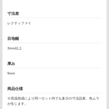
リ
て
ッ
い
ク
寸法差
る
ス
ト
対
レクティファイ
ー
応
ン
し
2
目地幅
て
9
い
3mm以上
8-
る
5
が
9
制
厚み
7
限
ベ
あ
9mm
ー
り
ジ
の
ュ
為
商品仕様
注
運賃表
意
※高温焼成により同一ロット内でも多少の寸法誤差、色ムラ
F
が
が生じます。
必