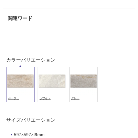
使
用
可
能
使
用
可
能
カラーバリエーション
(寒
冷
地
以
外)
ベージュ
ホワイト
グレー
使
用
不
サイズバリエーション
可
597×597×t9mm