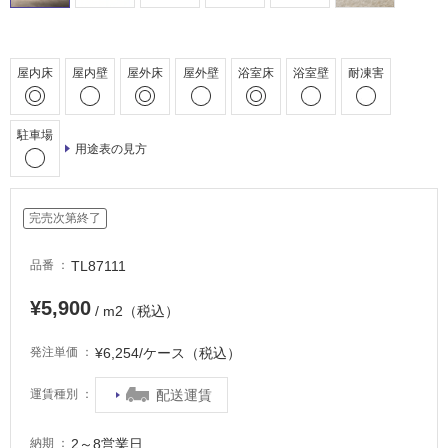
車
場
屋内床
屋内壁
屋外床
屋外壁
浴室床
浴室壁
耐凍害
非
常
に
駐車場
適
用途表の見方
し
て
い
完売次第終了
る
適
TL87111
品番
し
¥5,900
て
/ m2（税込）
い
る
¥6,254/ケース（税込）
発注単価
が
配送運賃
注
運賃種別
意
が
2～8営業日
納期