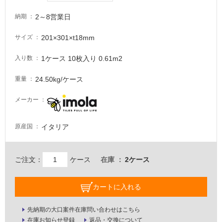
る
2～8営業日
納期
が
注
201×301×t18mm
サイズ
意
が
1ケース 10枚入り 0.61m2
入り数
必
要
24.50kg/ケース
重量
適
メーカー
し
て
い
イタリア
原産国
な
い
ご注文：
ケース
在庫
2ケース
屋
内
カートに入れる
壁・
屋
先納期の大口案件在庫問い合わせはこちら
在庫お知らせ登録
返品・交換について