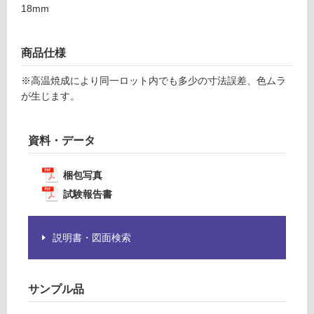
の
18mm
0
為
1
注
意
商品仕様
運賃表
が
F
必
※高温焼成により同一ロット内でも多少の寸法誤差、色ムラ
要
が生じます。
※
運
商
賃
品
資料・データ
合
仕
計
様
:
梱包写真
欄
¥1,
試験報告書
を
14
ご
0/
確
ケ
説明書・図面検索
認
ー
く
ス
だ
サンプル品
さ
い