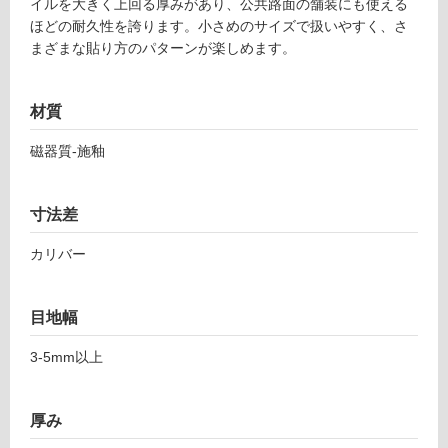
土足・遮
5
イルを大きく上回る厚みがあり、公共路面の舗装にも使える
1
ほどの耐久性を誇ります。小さめのサイズで扱いやすく、さ
音・床暖
1
まざまな貼り方のパターンが楽しめます。
対
ト
応
レ
し
材質
イ
て
ル
磁器質-施釉
い
1
る
8
ピ
対
寸法差
ア
応
ゼ
し
カリバー
ン
て
テ
い
ィ
る
目地幅
ー
が
ナ
3-5mm以上
制
2
限
0
あ
厚み
1-
り
3