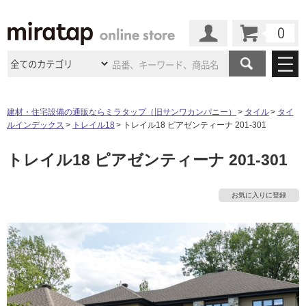
カート
マイページ
商品カテゴリ
建材・住宅設備の通販ならミラタップ（旧サンワカンパニー）
タイル
タイ
ルインデックス
トレイル18
トレイル18 ピアゼンティーナ 201-301
施工事例
洗面所・水回り
タイル
トレイル18 ピアゼンティーナ 201-301
ショールーム
施工事例
法人案件納入事例
キッチン
浴室（風呂・
バスルー
ム）・
トイレ
ショールームの
ご案内
東京
ショールーム
お気に入りに登録
ミラタップ
のあるくらし
お客様訪問
インタビュー
ドア（扉）・
建具・玄関
サポート
扉
エクステリア
（外構）
大阪
ショールーム
仙台
ショールーム
店舗・施設事例
その他サービス
ご利用ガイド
初めての方へ
ウッドデッキ
フローリング・
床材
名古屋
ショールーム
京都
ショールーム
ミラタップと
創る家
工事会社紹介
Coziコンシ
よくある質問
お問い合わせ
ASOLIE
ェルジュ
収納
インテリア・
家具
福岡
ショールーム
札幌スマート
ショールー