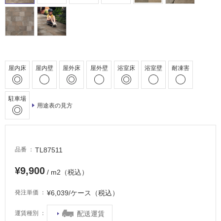
床・
浴
室
床・
駐
車
屋内床
屋内壁
屋外床
屋外壁
浴室床
浴室壁
耐凍害
場
非
駐車場
常
用途表の見方
に
適
し
て
TL87511
品番
い
¥9,900
る
/ m2（税込）
適
¥6,039/ケース（税込）
発注単価
し
て
配送運賃
運賃種別
い