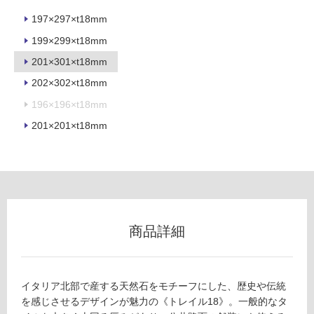
用
197×297×t18mm
不
199×299×t18mm
可
201×301×t18mm
202×302×t18mm
196×196×t18mm
フ
201×201×t18mm
ロ
ー
リ
商品詳細
ン
T
L
グ
8
イタリア北部で産する天然石をモチーフにした、歴史や伝統
7
を感じさせるデザインが魅力の《トレイル18》。一般的なタ