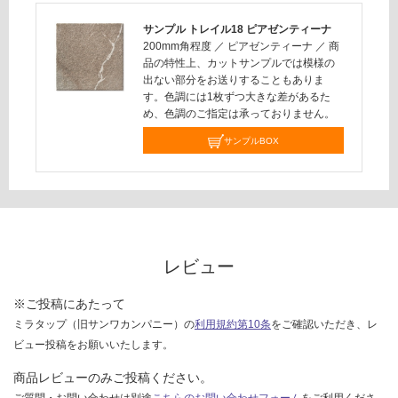
対
サンプル トレイル18 ピアゼンティーナ
応
200mm角程度
／
ピアゼンティーナ
／
商
し
品の特性上、カットサンプルでは模様の
て
出ない部分をお送りすることもありま
す。色調には1枚ずつ大きな差があるた
い
め、色調のご指定は承っておりません。
な
い
サンプルBOX
レビュー
※ご投稿にあたって
ミラタップ（旧サンワカンパニー）の
利用規約第10条
をご確認いただき、レ
ビュー投稿をお願いいたします。
商品レビューのみご投稿ください。