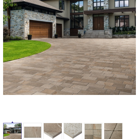
ム
修理お問い合わせ
クレーム公開
自分らしい家づくり
最高のリノベ会社が
みつ
照明
ペット用品
横浜スマート
ショールー
SUVACO
かる
リノベりす
ム
ウェルビーみのお
HDC
説明書・図面検索
水まわり
3年保証
BOX
内装用建材
パネル・壁材
お役立ち情報
住まいの
スタイリング
ロートアイアン
天然石・石材
アイデア
タ
ミラタップ
チャンネル
メンテナンス・
施工材
新商品
オンライン相談
イ
ル
屋
内
床・
屋
外