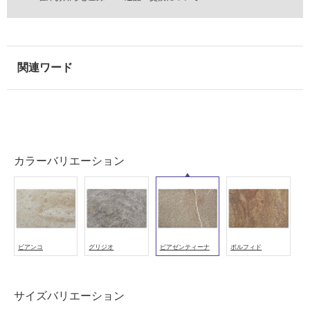
外
壁・
浴
室
壁
使
用
可
能
カラーバリエーション
使
用
可
能
(寒
冷
ビアンコ
グリジオ
ピアゼンティーナ
ポルフィド
地
以
外)
サイズバリエーション
使