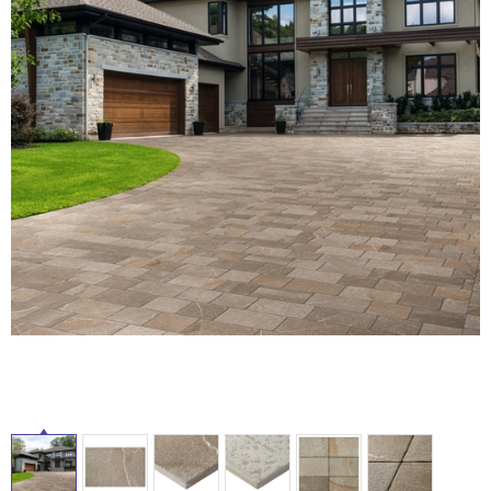
ム
修理お問い合わせ
クレーム公開
自分らしい家づくり
最高のリノベ会社が
みつ
照明
ペット用品
横浜スマート
ショールー
SUVACO
かる
リノベりす
ム
ウェルビーみのお
HDC
説明書・図面検索
水まわり
3年保証
BOX
内装用建材
パネル・壁材
お役立ち情報
住まいの
スタイリング
ロートアイアン
天然石・石材
アイデア
タ
ミラタップ
チャンネル
メンテナンス・
施工材
新商品
オンライン相談
イ
ル
屋
内
床・
屋
外