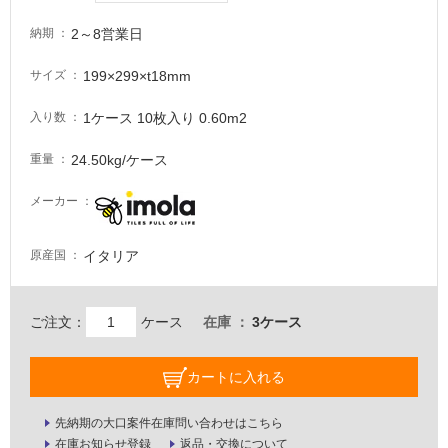
る
2～8営業日
納期
が
注
199×299×t18mm
サイズ
意
が
1ケース 10枚入り 0.60m2
入り数
必
要
24.50kg/ケース
重量
適
メーカー
し
て
い
イタリア
原産国
な
い
ご注文：
ケース
在庫
3ケース
屋
内
カートに入れる
壁・
屋
先納期の大口案件在庫問い合わせはこちら
在庫お知らせ登録
返品・交換について