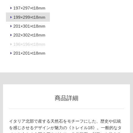
用
197×297×t18mm
不
199×299×t18mm
可
201×301×t18mm
202×302×t18mm
196×196×t18mm
フ
201×201×t18mm
ロ
ー
リ
商品詳細
ン
T
L
グ
8
イタリア北部で産する天然石をモチーフにした、歴史や伝統
7
を感じさせるデザインが魅力の《トレイル18》。一般的なタ