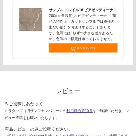
対
サンプル トレイル18 ピアゼンティーナ
応
200mm角程度
／
ピアゼンティーナ
／
商
し
品の特性上、カットサンプルでは模様の
て
出ない部分をお送りすることもありま
す。色調には1枚ずつ大きな差があるた
い
め、色調のご指定は承っておりません。
な
い
サンプルBOX
レビュー
※ご投稿にあたって
ミラタップ（旧サンワカンパニー）の
利用規約第10条
をご確認いただき、レ
ビュー投稿をお願いいたします。
商品レビューのみご投稿ください。