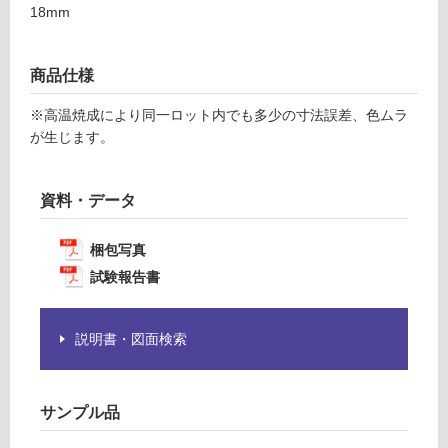
の
18mm
9
為
9
注
意
商品仕様
運賃表
が
F
必
※高温焼成により同一ロット内でも多少の寸法誤差、色ムラ
要
が生じます。
※
運
商
賃
品
資料・データ
合
仕
計
様
:
梱包写真
欄
¥1,
試験報告書
を
14
ご
0/
確
ケ
説明書・図面検索
認
ー
く
ス
だ
サンプル品
さ
い