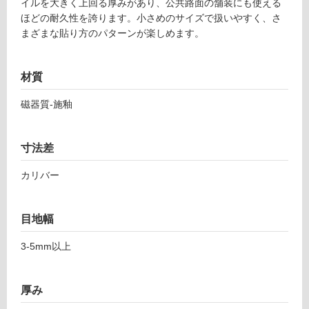
土足・遮
4
イルを大きく上回る厚みがあり、公共路面の舗装にも使える
7
ほどの耐久性を誇ります。小さめのサイズで扱いやすく、さ
音・床暖
1
まざまな貼り方のパターンが楽しめます。
対
ト
応
レ
し
材質
イ
て
ル
磁器質-施釉
い
1
る
8
ピ
対
寸法差
ア
応
ゼ
し
カリバー
ン
て
テ
い
ィ
る
目地幅
ー
が
ナ
3-5mm以上
制
1
限
9
あ
厚み
9-
り
2