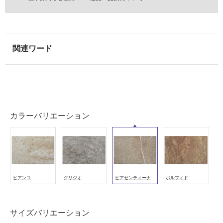
外
壁・
浴
室
壁
使
用
可
能
カラーバリエーション
使
用
可
能
(寒
冷
ビアンコ
グリジオ
ピアゼンティーナ
ポルフィド
地
以
外)
サイズバリエーション
使