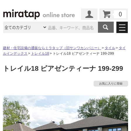
カート
マイページ
商品カテゴリ
建材・住宅設備の通販ならミラタップ（旧サンワカンパニー）
タイル
タイ
ルインデックス
トレイル18
トレイル18 ピアゼンティーナ 199-299
施工事例
洗面所・水回り
タイル
トレイル18 ピアゼンティーナ 199-299
ショールーム
施工事例
法人案件納入事例
キッチン
浴室（風呂・
バスルー
ム）・
トイレ
ショールームの
ご案内
東京
ショールーム
お気に入りに登録
ミラタップ
のあるくらし
お客様訪問
インタビュー
ドア（扉）・
建具・玄関
サポート
扉
エクステリア
（外構）
大阪
ショールーム
仙台
ショールーム
店舗・施設事例
その他サービス
ご利用ガイド
初めての方へ
ウッドデッキ
フローリング・
床材
名古屋
ショールーム
京都
ショールーム
ミラタップと
創る家
工事会社紹介
Coziコンシ
よくある質問
お問い合わせ
ASOLIE
ェルジュ
収納
インテリア・
家具
福岡
ショールーム
札幌スマート
ショールー