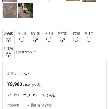
床・
浴
室
床・
駐
車
屋内床
屋内壁
屋外床
屋外壁
浴室床
浴室壁
耐凍害
場
非
駐車場
常
用途表の見方
に
適
し
て
TL87471
品番
い
¥9,900
る
/ m2（税込）
適
¥5,940/ケース（税込）
発注単価
し
て
配送運賃
運賃種別
い