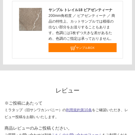
対
サンプル トレイル18 ピアゼンティーナ
応
200mm角程度
／
ピアゼンティーナ
／
商
し
品の特性上、カットサンプルでは模様の
て
出ない部分をお送りすることもありま
す。色調には1枚ずつ大きな差があるた
い
め、色調のご指定は承っておりません。
な
い
サンプルBOX
レビュー
※ご投稿にあたって
ミラタップ（旧サンワカンパニー）の
利用規約第10条
をご確認いただき、レ
ビュー投稿をお願いいたします。
商品レビューのみご投稿ください。