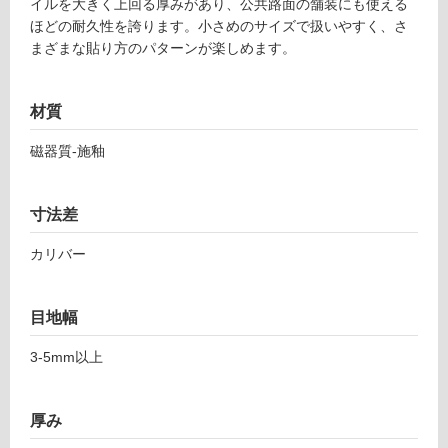
土足・遮
6
イルを大きく上回る厚みがあり、公共路面の舗装にも使える
3
ほどの耐久性を誇ります。小さめのサイズで扱いやすく、さ
音・床暖
1
まざまな貼り方のパターンが楽しめます。
対
ト
応
レ
し
材質
イ
て
ル
磁器質-施釉
い
1
る
8
ピ
対
寸法差
ア
応
ゼ
し
カリバー
ン
て
テ
い
ィ
る
目地幅
ー
が
ナ
3-5mm以上
制
1
限
9
あ
厚み
7-
り
2