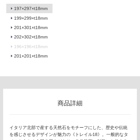
用
197×297×t18mm
不
199×299×t18mm
可
201×301×t18mm
202×302×t18mm
196×196×t18mm
フ
201×201×t18mm
ロ
ー
リ
商品詳細
ン
T
L
グ
8
イタリア北部で産する天然石をモチーフにした、歴史や伝統
7
を感じさせるデザインが魅力の《トレイル18》。一般的なタ