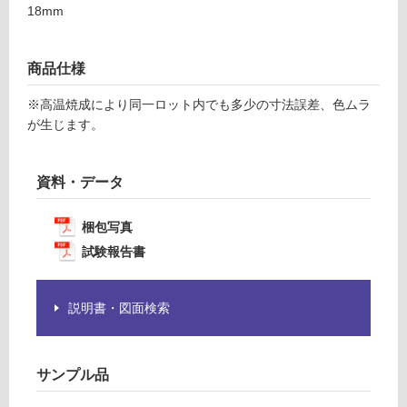
の
18mm
9
為
7
注
意
商品仕様
運賃表
が
F
必
※高温焼成により同一ロット内でも多少の寸法誤差、色ムラ
要
が生じます。
※
運
商
賃
品
資料・データ
合
仕
計
様
:
梱包写真
欄
¥1,
試験報告書
を
14
ご
0/
確
ケ
説明書・図面検索
認
ー
く
ス
だ
サンプル品
さ
い