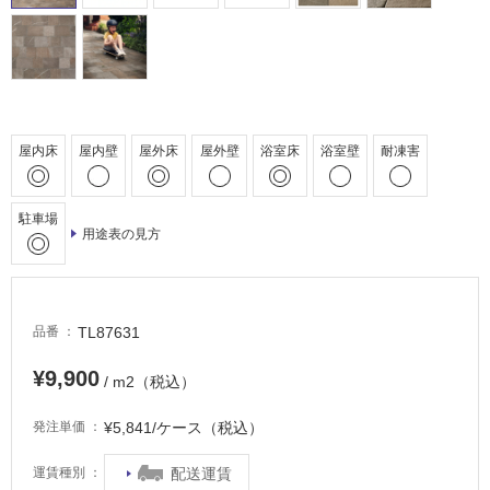
床・
浴
室
床・
駐
車
屋内床
屋内壁
屋外床
屋外壁
浴室床
浴室壁
耐凍害
場
非
駐車場
常
用途表の見方
に
適
し
て
TL87631
品番
い
¥9,900
る
/ m2（税込）
適
¥5,841/ケース（税込）
発注単価
し
て
配送運賃
運賃種別
い