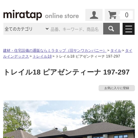
カート
マイページ
商品カテゴリ
建材・住宅設備の通販ならミラタップ（旧サンワカンパニー）
タイル
タイ
ルインデックス
トレイル18
トレイル18 ピアゼンティーナ 197-297
施工事例
洗面所・水回り
タイル
トレイル18 ピアゼンティーナ 197-297
ショールーム
施工事例
法人案件納入事例
キッチン
浴室（風呂・
バスルー
ム）・
トイレ
ショールームの
ご案内
東京
ショールーム
お気に入りに登録
ミラタップ
のあるくらし
お客様訪問
インタビュー
ドア（扉）・
建具・玄関
サポート
扉
エクステリア
（外構）
大阪
ショールーム
仙台
ショールーム
店舗・施設事例
その他サービス
ご利用ガイド
初めての方へ
ウッドデッキ
フローリング・
床材
名古屋
ショールーム
京都
ショールーム
ミラタップと
創る家
工事会社紹介
Coziコンシ
よくある質問
お問い合わせ
ASOLIE
ェルジュ
収納
インテリア・
家具
福岡
ショールーム
札幌スマート
ショールー