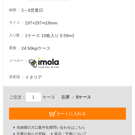
る
2～8営業日
納期
が
注
197×297×t18mm
サイズ
意
が
1ケース 10枚入り 0.59m2
入り数
必
要
24.50kg/ケース
重量
適
メーカー
し
て
い
イタリア
原産国
な
い
ご注文：
ケース
在庫
5ケース
屋
内
カートに入れる
壁・
屋
先納期の大口案件在庫問い合わせはこちら
在庫お知らせ登録
返品・交換について