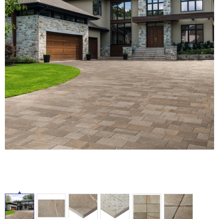
ム
修理お問い合わせ
クレーム公開
自分らしい家づくり
最高のリノベ会社が
みつ
照明
ペット用品
横浜スマート
ショールー
SUVACO
かる
リノベりす
ム
ウェルビーみのお
HDC
説明書・図面検索
水まわり
3年保証
BOX
内装用建材
パネル・壁材
お役立ち情報
住まいの
スタイリング
ロートアイアン
天然石・石材
アイデア
タ
ミラタップ
チャンネル
メンテナンス・
施工材
新商品
オンライン相談
イ
ル
屋
内
床・
屋
外