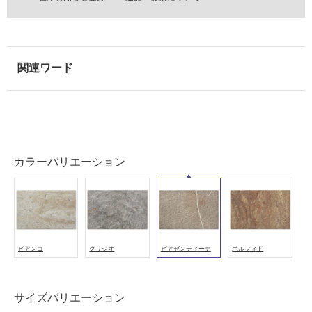
外
壁・
浴
室
壁
使
用
可
能
カラーバリエーション
使
用
可
能
(寒
冷
ビアンコ
グリジオ
ピアゼンティーナ
ポルフィド
地
以
外)
サイズバリエーション
使