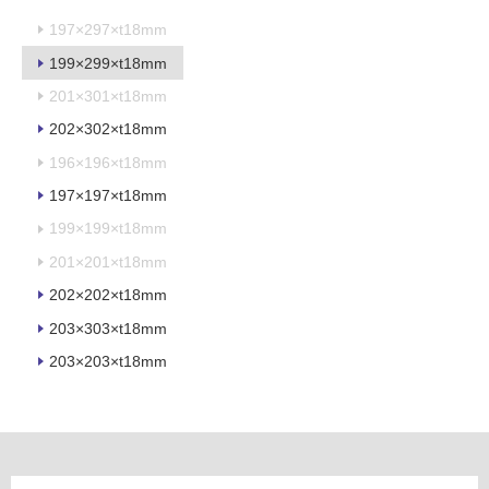
以
197×297×t18mm
外)
199×299×t18mm
使
201×301×t18mm
用
不
202×302×t18mm
可
196×196×t18mm
197×197×t18mm
199×199×t18mm
フ
201×201×t18mm
202×202×t18mm
ロ
203×303×t18mm
ー
203×203×t18mm
リ
ン