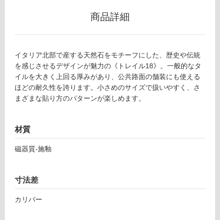
グ
商品詳細
T
L
土足・遮
8
7
音・床暖
イタリア北部で産する天然石をモチーフにした、歴史や伝統
4
を感じさせるデザインが魅力の《トレイル18》。一般的なタ
対
5
イルを大きく上回る厚みがあり、公共路面の舗装にも使える
応
1
ほどの耐久性を誇ります。小さめのサイズで扱いやすく、さ
し
ト
まざまな貼り方のパターンが楽しめます。
て
レ
い
イ
る
ル
材質
1
対
8
磁器質-施釉
応
グ
し
リ
て
ジ
寸法差
い
オ
る
カリバー
1
が
9
制