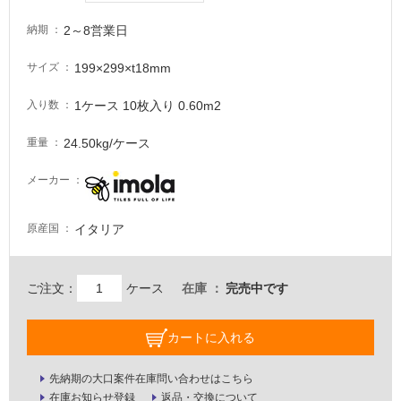
適
し
2～8営業日
納期
て
い
199×299×t18mm
サイズ
る
が
1ケース 10枚入り 0.60m2
入り数
注
意
24.50kg/ケース
重量
が
メーカー
必
要
イタリア
原産国
適
し
て
ご注文：
ケース
在庫
完売中です
い
な
い
カートに入れる
屋
先納期の大口案件在庫問い合わせはこちら
在庫お知らせ登録
返品・交換について
内