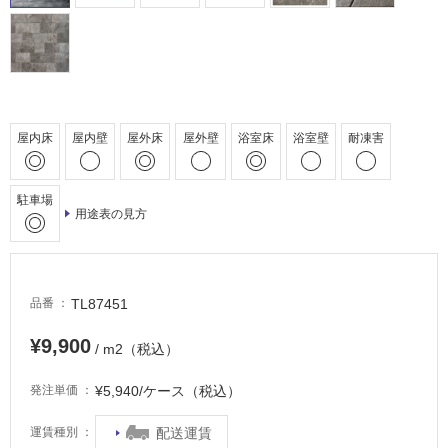
屋
外
床・
浴
室
屋内床
屋内壁
屋外床
屋外壁
浴室床
浴室壁
耐凍害
床・
駐
駐車場
車
用途表の見方
場
非
常
TL87451
品番
に
適
¥9,900
/ m2（税込）
し
て
¥5,940/ケース（税込）
発注単価
い
る
配送運賃
運賃種別