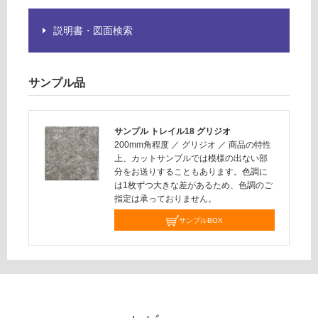
く
だ
説明書・図面検索
さ
い
対
サンプル品
応
し
て
サンプル トレイル18 グリジオ
い
200mm角程度
／
グリジオ
／
商品の特性
な
上、カットサンプルでは模様の出ない部
い
分をお送りすることもあります。色調に
は1枚ずつ大きな差があるため、色調のご
指定は承っておりません。
サンプルBOX