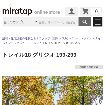
カート
マイページ
商品カテゴリ
建材・住宅設備の通販ならミラタップ（旧サンワカンパニー）
タイル
タイ
ルインデックス
トレイル18
トレイル18 グリジオ 199-299
施工事例
洗面所・水回り
タイル
トレイル18 グリジオ 199-299
ショールーム
施工事例
法人案件納入事例
キッチン
浴室（風呂・
バスルー
ム）・
トイレ
ショールームの
ご案内
東京
ショールーム
お気に入りに登録
ミラタップ
のあるくらし
お客様訪問
インタビュー
ドア（扉）・
建具・玄関
サポート
扉
エクステリア
（外構）
大阪
ショールーム
仙台
ショールーム
店舗・施設事例
その他サービス
ご利用ガイド
初めての方へ
ウッドデッキ
フローリング・
床材
名古屋
ショールーム
京都
ショールーム
ミラタップと
創る家
工事会社紹介
Coziコンシ
よくある質問
お問い合わせ
ASOLIE
ェルジュ
収納
インテリア・
家具
福岡
ショールーム
札幌スマート
ショールー