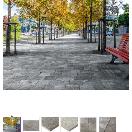
ム
修理お問い合わせ
クレーム公開
自分らしい家づくり
最高のリノベ会社が
みつ
照明
ペット用品
横浜スマート
ショールー
SUVACO
かる
リノベりす
ム
ウェルビーみのお
HDC
説明書・図面検索
水まわり
3年保証
BOX
内装用建材
パネル・壁材
お役立ち情報
住まいの
スタイリング
ロートアイアン
天然石・石材
アイデア
ミラタップ
チャンネル
メンテナンス・
施工材
新商品
オンライン相談
タ
イ
ル
屋
内
床・