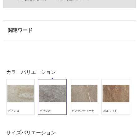
壁・
屋
外
壁・
浴
室
壁
使
カラーバリエーション
用
可
能
使
用
可
ビアンコ
グリジオ
ピアゼンティーナ
ポルフィド
能
(寒
冷
サイズバリエーション
地