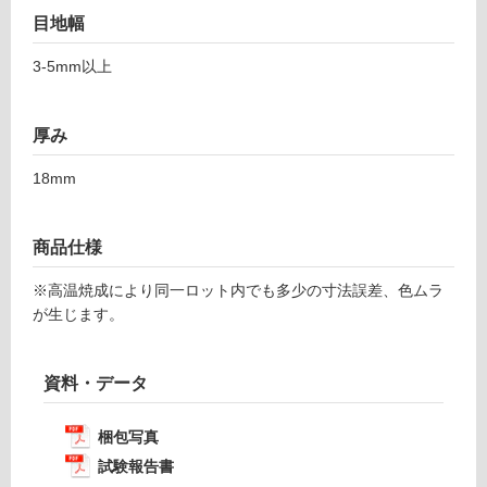
9-
限
目地幅
2
あ
9
り
3-5mm以上
9
の
為
運賃表
注
厚み
F
意
が
18mm
必
運
要
賃
商品仕様
※
合
商
計
※高温焼成により同一ロット内でも多少の寸法誤差、色ムラ
品
:
が生じます。
仕
¥1,
様
14
欄
0/
資料・データ
を
ケ
ご
ー
梱包写真
確
ス
認
試験報告書