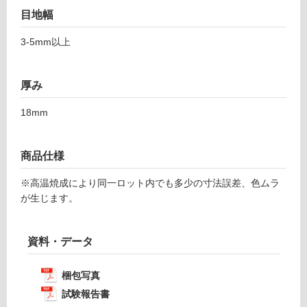
限
0
目地幅
あ
1
り
3-5mm以上
の
運賃表
為
F
注
厚み
意
運
が
18mm
賃
必
合
要
計
商品仕様
※
:
商
※高温焼成により同一ロット内でも多少の寸法誤差、色ムラ
¥1,
品
が生じます。
14
仕
0/
様
ケ
欄
資料・データ
ー
を
ス
ご
梱包写真
確
認
試験報告書