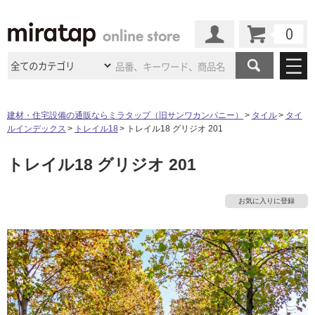
カート
マイページ
商品カテゴリ
建材・住宅設備の通販ならミラタップ（旧サンワカンパニー）
タイル
タイ
ルインデックス
トレイル18
トレイル18 グリジオ 201
施工事例
洗面所・水回り
タイル
トレイル18 グリジオ 201
ショールーム
施工事例
法人案件納入事例
キッチン
浴室（風呂・
バスルー
ム）・
トイレ
ショールームの
ご案内
東京
ショールーム
お気に入りに登録
ミラタップ
のあるくらし
お客様訪問
インタビュー
ドア（扉）・
建具・玄関
サポート
扉
エクステリア
（外構）
大阪
ショールーム
仙台
ショールーム
店舗・施設事例
その他サービス
ご利用ガイド
初めての方へ
ウッドデッキ
フローリング・
床材
名古屋
ショールーム
京都
ショールーム
ミラタップと
創る家
工事会社紹介
Coziコンシ
よくある質問
お問い合わせ
ASOLIE
ェルジュ
収納
インテリア・
家具
福岡
ショールーム
札幌スマート
ショールー