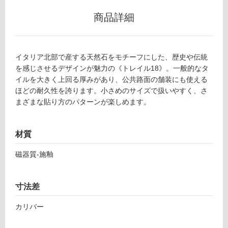
グ
商品詳細
T
土足・遮
L
音・床暖
イタリア北部で産する天然石をモチーフにした、歴史や伝統
8
を感じさせるデザインが魅力の《トレイル18》。一般的なタ
7
対
イルを大きく上回る厚みがあり、公共路面の舗装にも使える
6
応
ほどの耐久性を誇ります。小さめのサイズで扱いやすく、さ
9
し
まざまな貼り方のパターンが楽しめます。
1
て
ト
い
レ
る
材質
イ
対
ル
磁器質-施釉
応
1
し
8
て
グ
寸法差
い
リ
る
ジ
カリバー
が
オ
制
2