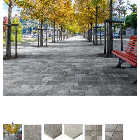
ム
修理お問い合わせ
クレーム公開
自分らしい家づくり
最高のリノベ会社が
みつ
照明
ペット用品
横浜スマート
ショールー
SUVACO
かる
リノベりす
ム
ウェルビーみのお
HDC
説明書・図面検索
水まわり
3年保証
BOX
内装用建材
パネル・壁材
お役立ち情報
住まいの
スタイリング
ロートアイアン
天然石・石材
アイデア
ミラタップ
チャンネル
メンテナンス・
施工材
新商品
オンライン相談
タ
イ
ル
屋
内
床・