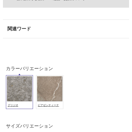
壁・
屋
外
壁・
浴
室
壁
使
カラーバリエーション
用
可
能
使
用
可
グリジオ
ピアゼンティーナ
能
(寒
冷
サイズバリエーション
地