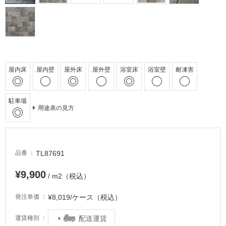
屋
外
床・
浴
室
屋内床
屋内壁
屋外床
屋外壁
浴室床
浴室壁
耐凍害
床・
駐
駐車場
車
用途表の見方
場
非
常
TL87691
品番
に
適
¥9,900
/ m2（税込）
し
て
¥8,019/ケース（税込）
発注単価
い
る
配送運賃
運賃種別