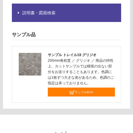
く
だ
説明書・図面検索
さ
い
対
サンプル品
応
し
て
サンプル トレイル18 グリジオ
い
200mm角程度
／
グリジオ
／
商品の特性
な
上、カットサンプルでは模様の出ない部
い
分をお送りすることもあります。色調に
は1枚ずつ大きな差があるため、色調のご
指定は承っておりません。
サンプルBOX