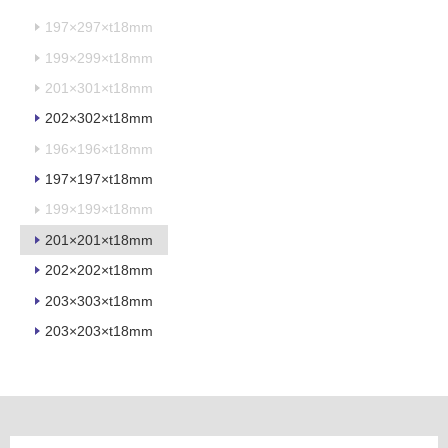
以
197×297×t18mm
外)
199×299×t18mm
使
201×301×t18mm
用
不
202×302×t18mm
可
196×196×t18mm
197×197×t18mm
199×199×t18mm
フ
201×201×t18mm
202×202×t18mm
ロ
203×303×t18mm
ー
203×203×t18mm
リ
ン