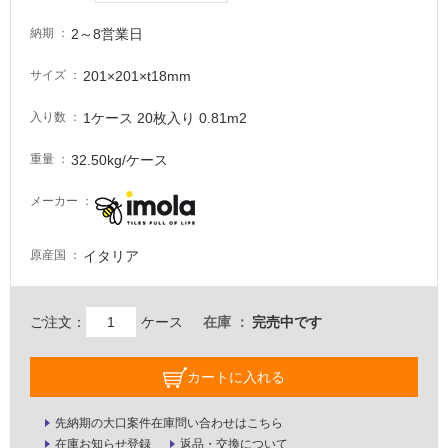
適
し
2～8営業日
納期
て
い
201×201×t18mm
サイズ
る
が
1ケース 20枚入り 0.81m2
入り数
注
意
32.50kg/ケース
重量
が
メーカー
必
要
イタリア
原産国
適
し
て
ご注文：
ケース
在庫
完売中です
い
な
い
カートに入れる
屋
先納期の大口案件在庫問い合わせはこちら
在庫お知らせ登録
返品・交換について
内