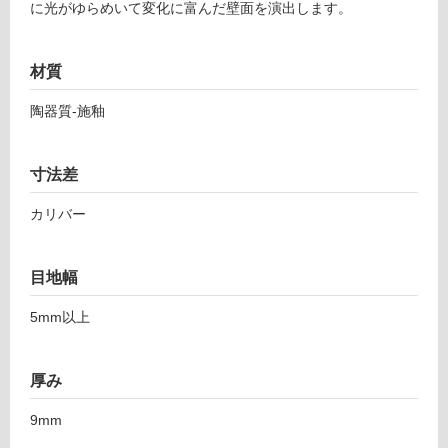
に光がゆらめいて変化に富んだ壁面を演出します。
対
7
応
7
し
イ
材質
て
ン
い
カ
陶器質-施釉
る
ン
ト
対
グ
応
寸法差
ラ
し
ニ
カリバー
て
ソ
い
フ
る
目地幅
ト
が
6
制
5mm以上
0-
限
2
あ
5
り
厚み
2
の
為
9mm
運賃表
注