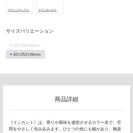
可
グラニミディアム
グラニボールド
フ
サイズバリエーション
ロ
60×250×t9mm
60×252×t9mm
ー
リ
ン
商品詳細
グ
T
L
土足・遮
8
《インカント》は、香りや風味を連想させるカラー名で、空
9
音・床暖
間をやさしく包み込みます。ひとつの色にも幅があり、釉薬
0