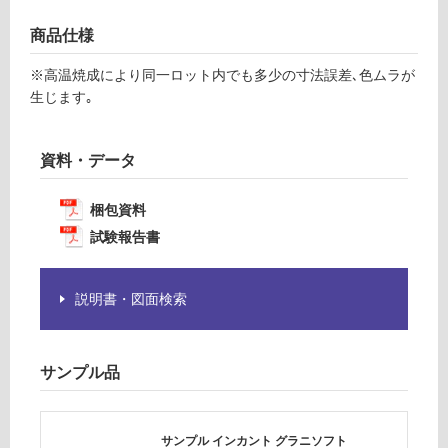
F
意
が
商品仕様
必
運
※高温焼成により同一ロット内でも多少の寸法誤差､色ムラが
要
賃
生じます｡
※
合
商
計
品
:
資料・データ
仕
¥1,
様
14
欄
梱包資料
0/
を
ケ
試験報告書
ご
ー
確
ス
認
説明書・図面検索
く
だ
さ
サンプル品
い
対
応
サンプル インカント グラニソフト