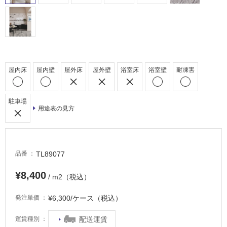
床・
駐
車
場
非
屋内床
屋内壁
屋外床
屋外壁
浴室床
浴室壁
耐凍害
常
に
駐車場
適
用途表の見方
し
て
い
る
TL89077
品番
適
¥8,400
し
/ m2（税込）
て
い
¥6,300/ケース（税込）
発注単価
る
が
配送運賃
運賃種別