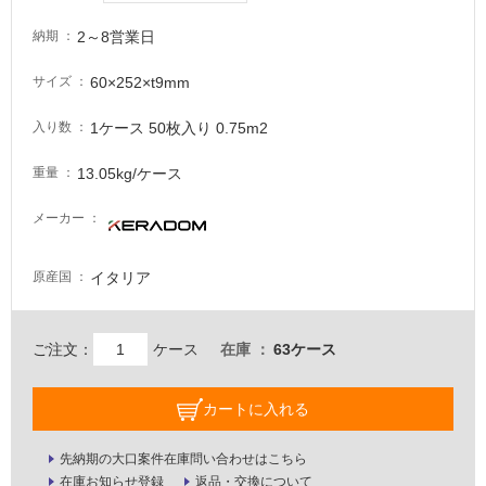
注
意
2～8営業日
納期
が
必
60×252×t9mm
サイズ
要
1ケース 50枚入り 0.75m2
入り数
適
し
13.05kg/ケース
重量
て
い
メーカー
な
い
イタリア
原産国
屋
内
ご注文：
ケース
在庫
63ケース
壁・
屋
カートに入れる
外
壁・
先納期の大口案件在庫問い合わせはこちら
浴
在庫お知らせ登録
返品・交換について