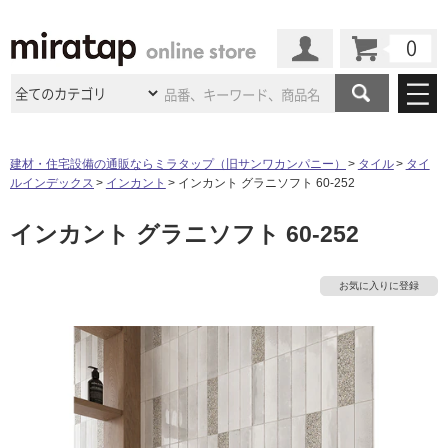
カート
マイページ
商品カテゴリ
建材・住宅設備の通販ならミラタップ（旧サンワカンパニー）
タイル
タイ
ルインデックス
インカント
インカント グラニソフト 60-252
施工事例
洗面所・水回り
タイル
インカント グラニソフト 60-252
ショールーム
施工事例
法人案件納入事例
キッチン
浴室（風呂・
バスルー
ム）・
トイレ
ショールームの
ご案内
東京
ショールーム
お気に入りに登録
ミラタップ
のあるくらし
お客様訪問
インタビュー
ドア（扉）・
建具・玄関
サポート
扉
エクステリア
（外構）
大阪
ショールーム
仙台
ショールーム
店舗・施設事例
その他サービス
ご利用ガイド
初めての方へ
ウッドデッキ
フローリング・
床材
名古屋
ショールーム
京都
ショールーム
ミラタップと
創る家
工事会社紹介
Coziコンシ
よくある質問
お問い合わせ
ASOLIE
ェルジュ
収納
インテリア・
家具
福岡
ショールーム
札幌スマート
ショールー