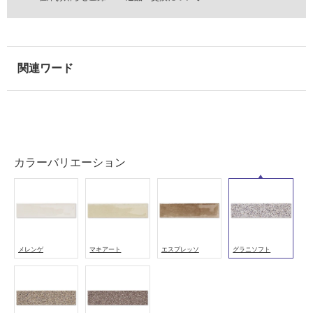
室
壁
使
用
可
能
使
用
可
カラーバリエーション
能
(寒
冷
地
以
外)
メレンゲ
マキアート
エスプレッソ
グラニソフト
使
用
不