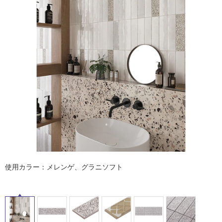
ム
修理お問い合わせ
クレーム公開
自分らしい家づくり
最高のリノベ会社が
みつ
照明
ペット用品
横浜スマート
ショールー
SUVACO
かる
リノベりす
ム
ウェルビーみのお
HDC
説明書・図面検索
水まわり
3年保証
BOX
内装用建材
パネル・壁材
タ
お役立ち情報
住まいの
スタイリング
ロートアイアン
天然石・石材
アイデア
イ
ミラタップ
チャンネル
メンテナンス・
施工材
新商品
オンライン相談
ル
屋
内
床・
使用カラー：メレンゲ、グラニソフト
屋
外
床・
浴
室