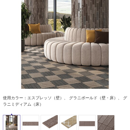
ム
修理お問い合わせ
クレーム公開
自分らしい家づくり
最高のリノベ会社が
みつ
照明
ペット用品
横浜スマート
ショールー
SUVACO
かる
リノベりす
ム
ウェルビーみのお
HDC
説明書・図面検索
水まわり
3年保証
BOX
内装用建材
パネル・壁材
タ
お役立ち情報
住まいの
スタイリング
ロートアイアン
天然石・石材
アイデア
イ
ミラタップ
チャンネル
メンテナンス・
施工材
新商品
オンライン相談
ル
屋
内
床・
使用カラー：エスプレッソ（壁）、 グラニボールド（壁・床）、 グ
屋
ラニミディアム（床）
外
床・
浴
室