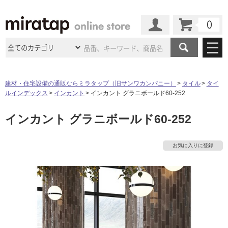
カート
マイページ
商品カテゴリ
建材・住宅設備の通販ならミラタップ（旧サンワカンパニー）
タイル
タイ
ルインデックス
インカント
インカント グラニボールド60-252
施工事例
洗面所・水回り
タイル
インカント グラニボールド60-252
ショールーム
施工事例
法人案件納入事例
キッチン
浴室（風呂・
バスルー
ム）・
トイレ
ショールームの
ご案内
東京
ショールーム
お気に入りに登録
ミラタップ
のあるくらし
お客様訪問
インタビュー
ドア（扉）・
建具・玄関
サポート
扉
エクステリア
（外構）
大阪
ショールーム
仙台
ショールーム
店舗・施設事例
その他サービス
ご利用ガイド
初めての方へ
ウッドデッキ
フローリング・
床材
名古屋
ショールーム
京都
ショールーム
ミラタップと
創る家
工事会社紹介
Coziコンシ
よくある質問
お問い合わせ
ASOLIE
ェルジュ
収納
インテリア・
家具
福岡
ショールーム
札幌スマート
ショールー