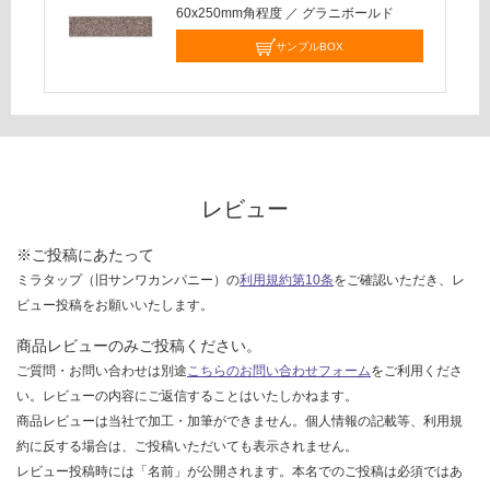
60x250mm角程度
／
グラニボールド
し
て
サンプルBOX
い
な
い
レビュー
※ご投稿にあたって
ミラタップ（旧サンワカンパニー）の
利用規約第10条
をご確認いただき、レ
ビュー投稿をお願いいたします。
商品レビューのみご投稿ください。
ご質問・お問い合わせは別途
こちらのお問い合わせフォーム
をご利用くださ
い。レビューの内容にご返信することはいたしかねます。
商品レビューは当社で加工・加筆ができません。個人情報の記載等、利用規
約に反する場合は、ご投稿いただいても表示されません。
レビュー投稿時には「名前」が公開されます。本名でのご投稿は必須ではあ