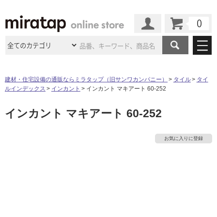
カート
マイページ
商品カテゴリ
建材・住宅設備の通販ならミラタップ（旧サンワカンパニー）
タイル
タイ
ルインデックス
インカント
インカント マキアート 60-252
施工事例
洗面所・水回り
タイル
インカント マキアート 60-252
ショールーム
施工事例
法人案件納入事例
キッチン
浴室（風呂・
バスルー
ム）・
トイレ
ショールームの
ご案内
東京
ショールーム
お気に入りに登録
ミラタップ
のあるくらし
お客様訪問
インタビュー
ドア（扉）・
建具・玄関
サポート
扉
エクステリア
（外構）
大阪
ショールーム
仙台
ショールーム
店舗・施設事例
その他サービス
ご利用ガイド
初めての方へ
ウッドデッキ
フローリング・
床材
名古屋
ショールーム
京都
ショールーム
ミラタップと
創る家
工事会社紹介
Coziコンシ
よくある質問
お問い合わせ
ASOLIE
ェルジュ
収納
インテリア・
家具
福岡
ショールーム
札幌スマート
ショールー