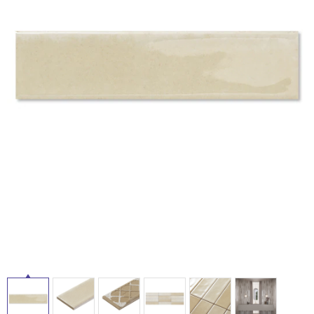
ム
修理お問い合わせ
クレーム公開
自分らしい家づくり
最高のリノベ会社が
みつ
照明
ペット用品
横浜スマート
ショールー
SUVACO
かる
リノベりす
ム
ウェルビーみのお
HDC
説明書・図面検索
水まわり
3年保証
タ
BOX
内装用建材
パネル・壁材
お役立ち情報
住まいの
スタイリング
イ
ロートアイアン
天然石・石材
アイデア
ミラタップ
チャンネル
ル
メンテナンス・
施工材
新商品
オンライン相談
屋
内
床・
屋
外
床・
浴
室
床・