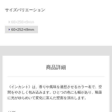
サイズバリエーション
フ
60×250×t9mm
ロ
60×252×t9mm
ー
リ
ン
商品詳細
グ
T
《インカント》は、香りや風味を連想させるカラー名で、空
L
土足・遮
間をやさしく包み込みます。ひとつの色にも幅があり、釉薬
8
音・床暖
に光がゆらめいて変化に富んだ壁面を演出します。
9
0
対
7
応