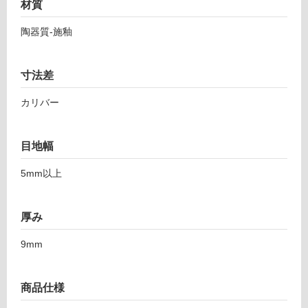
材質
5
し
イ
て
陶器質-施釉
ン
い
カ
る
ン
寸法差
対
ト
応
マ
カリバー
し
キ
て
ア
い
目地幅
ー
る
ト
が
5mm以上
6
制
0-
限
2
厚み
あ
5
り
2
9mm
の
為
運賃表
注
F
商品仕様
意