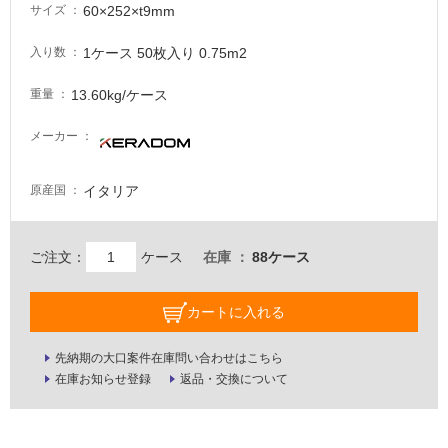
60×252×t9mm
サイズ
が
必
1ケース 50枚入り 0.75m2
入り数
要
適
13.60kg/ケース
重量
し
メーカー
て
い
な
イタリア
原産国
い
屋
ご注文：
ケース
在庫
88ケース
内
壁・
カートに入れる
屋
先納期の大口案件在庫問い合わせはこちら
外
在庫お知らせ登録
返品・交換について
壁・
浴
室