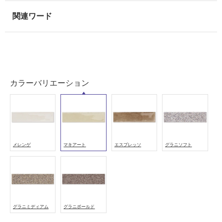
壁
使
用
可
能
使
カラーバリエーション
用
可
能
(寒
冷
地
メレンゲ
マキアート
エスプレッソ
グラニソフト
以
外)
使
用
不
グラニミディアム
グラニボールド
可