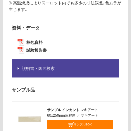
が
※高温焼成により同一ロット内でも多少の寸法誤差､色ムラが
運
必
生じます｡
賃
要
合
※
計
商
資料・データ
:
品
¥1,
仕
梱包資料
14
様
0/
試験報告書
欄
ケ
を
ー
ご
説明書・図面検索
ス
確
認
く
サンプル品
だ
さ
い
サンプル インカント マキアート
対
60x250mm角程度
／
マキアート
応
サンプルBOX
し