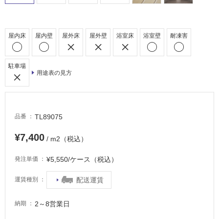
駐
車
場
屋内床
屋内壁
屋外床
屋外壁
浴室床
浴室壁
耐凍害
非
常
駐車場
に
用途表の見方
適
し
て
い
TL89075
品番
る
¥7,400
/ m2（税込）
適
し
¥5,550/ケース（税込）
発注単価
て
い
配送運賃
運賃種別
る
が
2～8営業日
納期
注
意