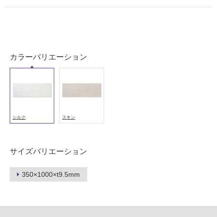
用
可
能
(寒
冷
地
カラーバリエーション
以
外)
使
用
不
シルク
スキン
可
サイズバリエーション
フ
350×1000×t9.5mm
ロ
ー