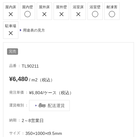
し
屋内床
屋内壁
屋外床
屋外壁
浴室床
浴室壁
耐凍害
て
い
駐車場
る
用途表の見方
適
し
て
完売
い
る
TL90211
品番
が
注
¥6,480
/ m2（税込）
意
が
¥6,804/ケース（税込）
発注単価
必
要
配送運賃
運賃種別
適
し
2～8営業日
納期
て
350×1000×t9.5mm
サイズ
い