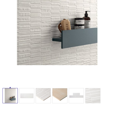
ル
ム
修理お問い合わせ
クレーム公開
自分らしい家づくり
最高のリノベ会社が
みつ
照明
ペット用品
横浜スマート
ショールー
SUVACO
かる
リノベりす
屋
ム
ウェルビーみのお
HDC
説明書・図面検索
水まわり
3年保証
BOX
内装用建材
パネル・壁材
内
床・
お役立ち情報
住まいの
スタイリング
ロートアイアン
天然石・石材
屋
アイデア
外
ミラタップ
チャンネル
メンテナンス・
施工材
新商品
床・
オンライン相談
浴
室
床・
駐
車
場
非
常
に
適