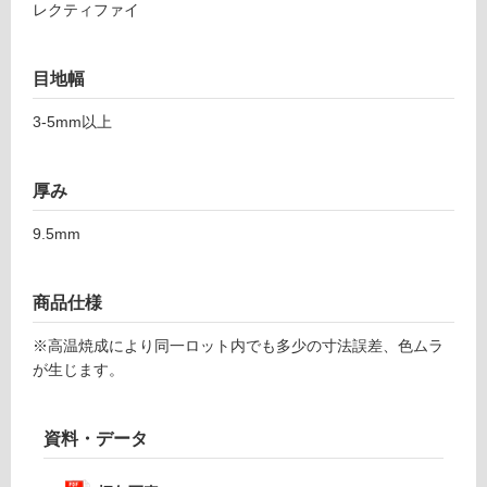
レクティファイ
て
カ
い
シ
る
ル
目地幅
が
ク
制
3-5mm以上
限
運賃表
あ
F
り
厚み
の
運
為
9.5mm
賃
注
合
意
計
が
商品仕様
:
必
¥1,
※高温焼成により同一ロット内でも多少の寸法誤差、色ムラ
要
14
が生じます。
※
0/
商
ケ
品
資料・データ
ー
仕
ス
様