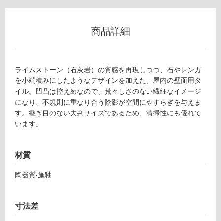
リ
商品詳細
ン
グ
ライムストーン（石灰岩）の質感を再現しつつ、石やレンガ
を小端積みにしたようなデザインを加えた、屋内の壁面用タ
イル。凹凸は控えめなので、荒々しさのない繊細なイメージ
土足・遮
になり、不規則に重なり合う陰影が空間にやすらぎを与えま
音・床暖
す。継ぎ目のない大判サイズであるため、清掃性にも優れて
T
います。
対
L
応
9
し
材質
0
て
2
い
陶器質-施釉
1
る
1
対
イ
寸法差
応
コ
し
ニ