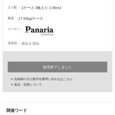
な
1ケース 3枚入り 1.05m2
入り数
い
17.50kg/ケース
重量
屋
内
メーカー
壁・
屋
ポルトガル
原産国
外
壁・
浴
販売終了しました
室
壁
先納期の大口案件在庫問い合わせはこちら
使
返品・交換について
用
可
能
使