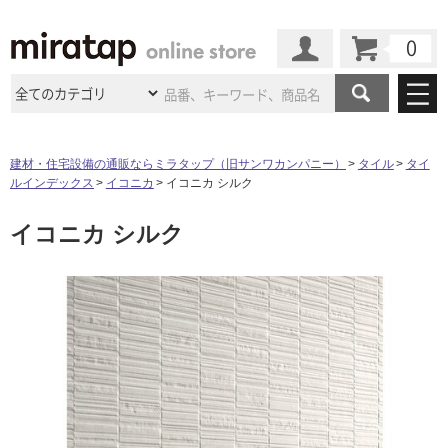
カート
マイページ
商品カテゴリ
建材・住宅設備の通販ならミラタップ（旧サンワカンパニー）
タイル
タイ
ルインデックス
イコニカ
イコニカ シルク
施工事例
洗面所・水回り
タイル
イコニカ シルク
ショールーム
施工事例
法人案件納入事例
キッチン
浴室（風呂・
バスルー
ム）・
トイレ
ショールームの
ご案内
東京
ショールーム
ミラタップ
のあるくらし
お客様訪問
インタビュー
ドア（扉）・
建具・玄関
サポート
扉
エクステリア
（外構）
大阪
ショールーム
仙台
ショールーム
店舗・施設事例
タ
その他サービス
ご利用ガイド
初めての方へ
ウッドデッキ
フローリング・
床材
名古屋
ショールーム
京都
ショールーム
ミラタップと
創る家
工事会社紹介
Coziコンシ
イ
よくある質問
お問い合わせ
ASOLIE
ェルジュ
収納
インテリア・
家具
福岡
ショールーム
札幌スマート
ショールー