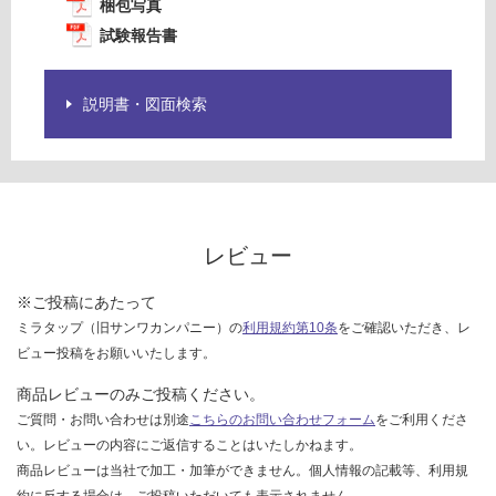
梱包写真
欄
を
試験報告書
ご
確
認
説明書・図面検索
く
だ
さ
い
対
レビュー
応
し
※ご投稿にあたって
て
ミラタップ（旧サンワカンパニー）の
利用規約第10条
をご確認いただき、レ
い
ビュー投稿をお願いいたします。
な
い
商品レビューのみご投稿ください。
ご質問・お問い合わせは別途
こちらのお問い合わせフォーム
をご利用くださ
い。レビューの内容にご返信することはいたしかねます。
商品レビューは当社で加工・加筆ができません。個人情報の記載等、利用規