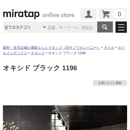
カート
マイページ
商品カテゴリ
建材・住宅設備の通販ならミラタップ（旧サンワカンパニー）
タイル
タイ
ルインデックス
オキシド
オキシド ブラック 1196
施工事例
洗面所・水回り
タイル
オキシド ブラック 1196
ショールーム
施工事例
法人案件納入事例
キッチン
浴室（風呂・
バスルー
ム）・
トイレ
ショールームの
ご案内
東京
ショールーム
お気に入りに登録
ミラタップ
のあるくらし
お客様訪問
インタビュー
ドア（扉）・
建具・玄関
サポート
扉
エクステリア
（外構）
大阪
ショールーム
仙台
ショールーム
店舗・施設事例
その他サービス
ご利用ガイド
初めての方へ
ウッドデッキ
フローリング・
床材
名古屋
ショールーム
京都
ショールーム
ミラタップと
創る家
工事会社紹介
Coziコンシ
よくある質問
お問い合わせ
ASOLIE
ェルジュ
収納
インテリア・
家具
福岡
ショールーム
札幌スマート
ショールー