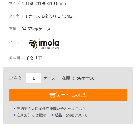
1196×1196×t10.5mm
サイズ
適
1ケース 1枚入り 1.43m2
入り数
し
て
34.57kg/ケース
重量
い
な
メーカー
い
イタリア
原産国
屋
内
壁・
ご注文：
ケース
在庫
56ケース
屋
外
カートに入れる
壁・
浴
先納期の大口案件在庫問い合わせはこちら
室
在庫お知らせ登録
返品・交換について
壁
使