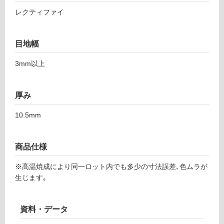
い
オ
レクティファイ
る
キ
シ
対
ド
応
目地幅
ブ
し
ラ
て
3mm以上
ッ
い
ク
る
1
が
厚み
1
制
9
10.5mm
限
6
あ
り
商品仕様
運賃表
の
F
為
※高温焼成により同一ロット内でも多少の寸法誤差､色ムラが
注
生じます｡
意
運
が
賃
必
合
資料・データ
要
計