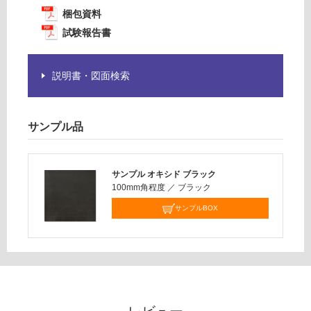
※
:
梱包資料
商
¥1,
試験報告書
品
14
仕
0/
様
ケ
説明書・図面検索
欄
ー
を
ス
ご
確
サンプル品
認
く
だ
サンプル オキシド ブラック
さ
100mm角程度
／
ブラック
い
サンプルBOX
対
応
し
て
い
な