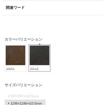
用
可
能
使
用
可
能
カラーバリエーション
(寒
冷
地
以
外)
コルテン
ブラック
使
用
不
可
サイズバリエーション
597×597×t10.5mm
1196×1196×t10.5mm