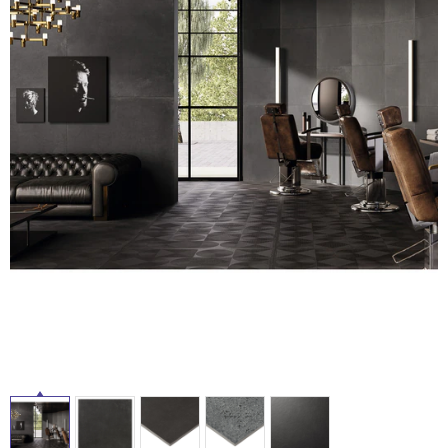
ム
タ
修理お問い合わせ
クレーム公開
自分らしい家づくり
最高のリノベ会社が
みつ
照明
ペット用品
横浜スマート
ショールー
SUVACO
かる
リノベりす
ム
ウェルビーみのお
HDC
イ
説明書・図面検索
水まわり
3年保証
BOX
内装用建材
パネル・壁材
ル
お役立ち情報
住まいの
スタイリング
ロートアイアン
天然石・石材
アイデア
屋
ミラタップ
チャンネル
メンテナンス・
施工材
新商品
内
オンライン相談
床・
屋
外
床・
浴
室
床・
駐
車