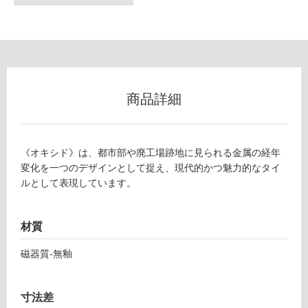
フ
ロ
ー
商品詳細
リ
ン
《オキシド》は、都市部や廃工場跡地に見られる金属の経年
変化を一つのデザインとして捉え、現代的かつ魅力的なタイ
グ
ルとして表現しています。
土足・遮
T
L
音・床暖
材質
9
対
0
磁器質-無釉
応
5
し
6
て
寸法差
4