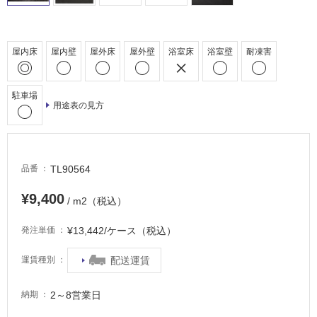
場
非
常
屋内床
屋内壁
屋外床
屋外壁
浴室床
浴室壁
耐凍害
に
適
し
駐車場
用途表の見方
て
い
る
適
TL90564
品番
し
て
¥9,400
/ m2（税込）
い
る
¥13,442/ケース（税込）
発注単価
が
注
配送運賃
運賃種別
意
が
2～8営業日
納期
必
要