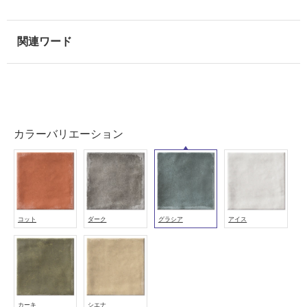
外
壁・
浴
室
壁
使
用
可
カラーバリエーション
能
使
用
可
能
コット
ダーク
グラシア
アイス
(寒
冷
地
以
外)
使
カーキ
シエナ