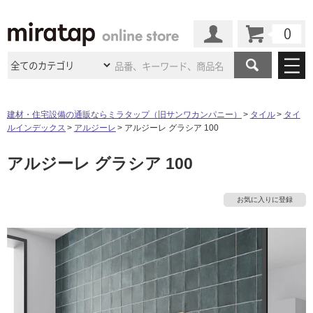
カート
マイページ
商品カテゴリ
建材・住宅設備の通販ならミラタップ（旧サンワカンパニー）
タイル
タイ
ルインデックス
アルジーレ
アルジーレ グラシア 100
施工事例
洗面所・水回り
タイル
アルジーレ グラシア 100
ショールーム
施工事例
法人案件納入事例
キッチン
浴室（風呂・
バスルー
ム）・
トイレ
ショールームの
ご案内
東京
ショールーム
お気に入りに登録
ミラタップ
のあるくらし
お客様訪問
インタビュー
ドア（扉）・
建具・玄関
サポート
扉
エクステリア
（外構）
大阪
ショールーム
仙台
ショールーム
店舗・施設事例
その他サービス
ご利用ガイド
初めての方へ
ウッドデッキ
フローリング・
床材
名古屋
ショールーム
京都
ショールーム
ミラタップと
創る家
工事会社紹介
Coziコンシ
よくある質問
お問い合わせ
ASOLIE
ェルジュ
収納
インテリア・
家具
福岡
ショールーム
札幌スマート
ショールー