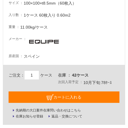
100×100×t8.5mm（60枚入）
サイズ
る
が
1ケース 60枚入り 0.60m2
入り数
注
意
11.00kg/ケース
重量
が
必
メーカー
要
適
スペイン
原産国
し
て
い
ご注文：
ケース
在庫
42ケース
な
次回入荷予定
10月下旬:78ｹｰｽ
い
カートに入れる
屋
内
先納期の大口案件在庫問い合わせはこちら
壁・
在庫お知らせ登録
返品・交換について
屋