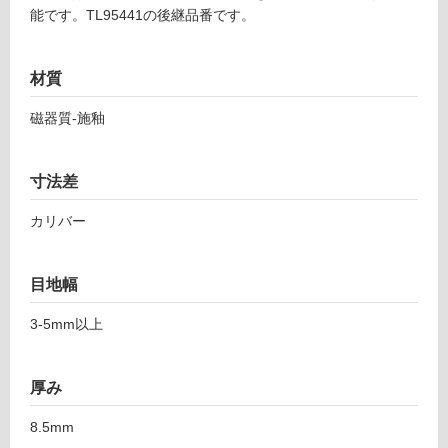
土足・遮
T
能です。TL95441の後継品番です。
L
音・床暖
9
対
5
材質
応
5
し
9
磁器質-施釉
て
4
い
ア
る
ル
寸法差
ジ
対
カリバー
ー
応
レ
し
グ
て
目地幅
ラ
い
シ
る
3-5mm以上
ア
が
1
制
0
限
厚み
0
あ
り
8.5mm
運賃表