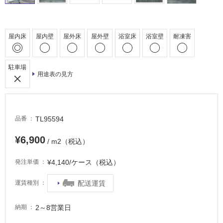
床・
浴
室
屋内床
屋内壁
屋外床
屋外壁
浴室床
浴室壁
耐凍害
床・
駐
車
駐車場
用途表の見方
場
非
常
に
TL95594
品番
適
¥6,900
し
/ m2（税込）
て
い
¥4,140/ケース（税込）
発注単価
る
配送運賃
運賃種別
適
し
2～8営業日
納期
て
い