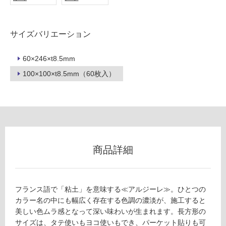
用
不
可
サイズバリエーション
60×246×t8.5mm
100×100×t8.5mm（60枚入）
フ
ロ
ー
商品詳細
リ
ン
フランス語で「粘土」を意味する≪アルジーレ≫。ひとつの
グ
カラー名の中にも幅広く存在する色調の濃淡が、施工すると
美しい色ムラ感となって深い味わいが生まれます。長方形の
サイズは、タテ使いもヨコ使いもでき、パーケット貼りも可