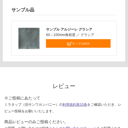
対
サンプル品
応
し
て
サンプル アルジーレ グラシア
い
60～100mm角程度
／
グラシア
な
サンプルBOX
い
レビュー
※ご投稿にあたって
ミラタップ（旧サンワカンパニー）の
利用規約第10条
をご確認いただき、レ
ビュー投稿をお願いいたします。
商品レビューのみご投稿ください。