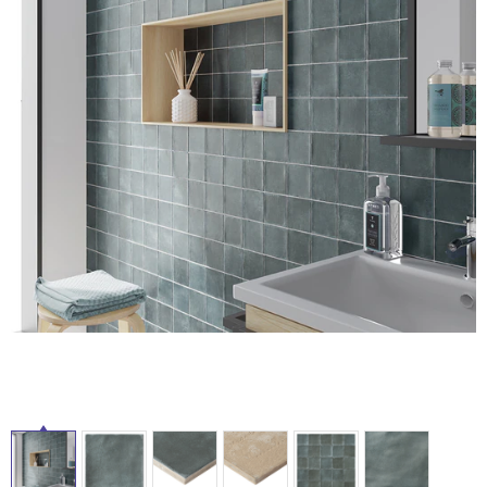
ム
修理お問い合わせ
クレーム公開
自分らしい家づくり
最高のリノベ会社が
みつ
照明
ペット用品
横浜スマート
ショールー
SUVACO
かる
リノベりす
ム
ウェルビーみのお
HDC
説明書・図面検索
水まわり
3年保証
BOX
内装用建材
パネル・壁材
お役立ち情報
住まいの
スタイリング
ロートアイアン
天然石・石材
アイデア
タ
ミラタップ
チャンネル
メンテナンス・
施工材
新商品
オンライン相談
イ
ル
屋
内
床・
屋
外