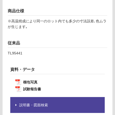
の
F
為
商品仕様
注
意
運
※高温焼成により同一のロット内でも多少の寸法誤差､色ムラ
が
賃
が生じます｡
必
合
要
計
※
:
従来品
商
¥1,
品
14
TL95441
仕
0/
様
ケ
欄
ー
資料・データ
を
ス
ご
梱包写真
確
試験報告書
認
く
だ
説明書・図面検索
さ
い