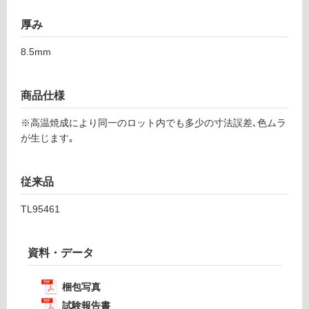
あ
り
運賃表
厚み
の
F
為
8.5mm
注
運
意
賃
が
商品仕様
合
必
計
※高温焼成により同一のロット内でも多少の寸法誤差､色ムラ
要
:
が生じます｡
※
¥1,
商
14
品
0/
従来品
仕
ケ
様
TL95461
ー
欄
ス
を
ご
資料・データ
確
認
梱包写真
く
試験報告書
だ