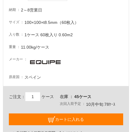
て
2～8営業日
納期
い
る
100×100×t8.5mm（60枚入）
サイズ
が
注
1ケース 60枚入り 0.60m2
入り数
意
が
11.00kg/ケース
重量
必
要
メーカー
適
し
スペイン
原産国
て
い
な
ご注文：
ケース
在庫
45ケース
い
次回入荷予定
10月中旬:78ｹｰｽ
屋
カートに入れる
内
壁・