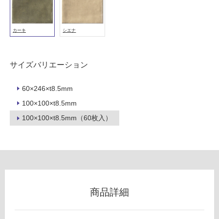
外)
使
カーキ
シエナ
用
不
可
サイズバリエーション
60×246×t8.5mm
フ
100×100×t8.5mm
100×100×t8.5mm（60枚入）
ロ
ー
リ
商品詳細
ン
グ