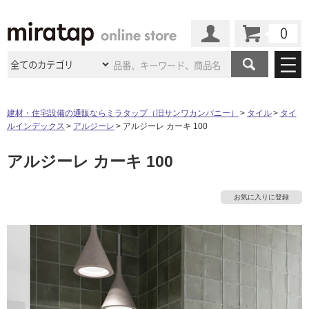
カート
マイページ
商品カテゴリ
建材・住宅設備の通販ならミラタップ（旧サンワカンパニー）
タイル
タイ
ルインデックス
アルジーレ
アルジーレ カーキ 100
施工事例
洗面所・水回り
タイル
アルジーレ カーキ 100
ショールーム
施工事例
法人案件納入事例
キッチン
浴室（風呂・
バスルー
ム）・
トイレ
ショールームの
ご案内
東京
ショールーム
お気に入りに登録
ミラタップ
のあるくらし
お客様訪問
インタビュー
ドア（扉）・
建具・玄関
サポート
扉
エクステリア
（外構）
大阪
ショールーム
仙台
ショールーム
店舗・施設事例
その他サービス
ご利用ガイド
初めての方へ
ウッドデッキ
フローリング・
床材
名古屋
ショールーム
京都
ショールーム
ミラタップと
創る家
工事会社紹介
Coziコンシ
よくある質問
お問い合わせ
ASOLIE
ェルジュ
収納
インテリア・
家具
福岡
ショールーム
札幌スマート
ショールー