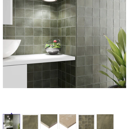
ム
修理お問い合わせ
クレーム公開
自分らしい家づくり
最高のリノベ会社が
みつ
照明
ペット用品
横浜スマート
ショールー
SUVACO
かる
リノベりす
ム
ウェルビーみのお
HDC
説明書・図面検索
水まわり
3年保証
BOX
内装用建材
パネル・壁材
お役立ち情報
住まいの
スタイリング
ロートアイアン
天然石・石材
アイデア
ミラタップ
チャンネル
メンテナンス・
施工材
新商品
オンライン相談
タ
イ
ル
屋
内
床・
屋