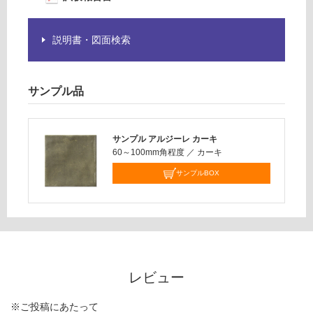
さ
い
説明書・図面検索
対
応
し
サンプル品
て
い
な
サンプル アルジーレ カーキ
い
60～100mm角程度
／
カーキ
サンプルBOX
レビュー
※ご投稿にあたって