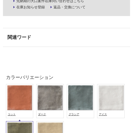
先納期の大口案件在庫問い合わせはこちら
屋
在庫お知らせ登録
返品・交換について
外
壁・
浴
室
壁
使
用
可
能
カラーバリエーション
使
用
可
能
(寒
コット
ダーク
グラシア
アイス
冷
地
以