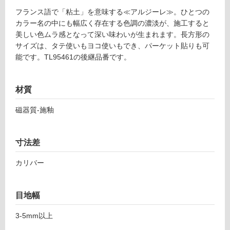
フランス語で「粘土」を意味する≪アルジーレ≫。ひとつの
カラー名の中にも幅広く存在する色調の濃淡が、施工すると
土足・遮
T
美しい色ムラ感となって深い味わいが生まれます。長方形の
音・床暖
L
サイズは、タテ使いもヨコ使いもでき、パーケット貼りも可
9
能です。TL95461の後継品番です。
対
5
応
5
し
9
材質
て
6
い
磁器質-施釉
ア
る
ル
対
ジ
寸法差
応
ー
し
レ
カリバー
て
カ
い
ー
る
キ
目地幅
が
1
制
0
3-5mm以上
限
0