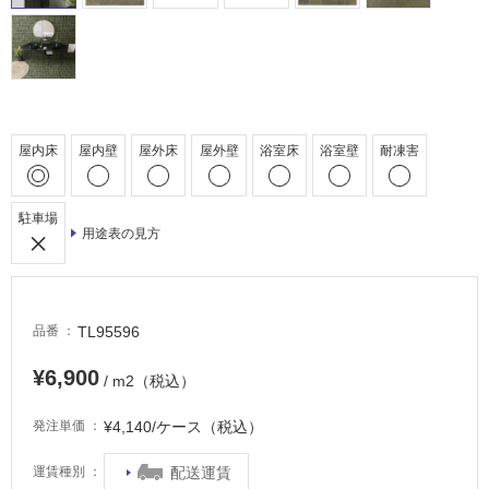
外
床・
浴
室
床・
屋内床
屋内壁
屋外床
屋外壁
浴室床
浴室壁
耐凍害
駐
車
駐車場
場
用途表の見方
非
常
に
TL95596
品番
適
し
¥6,900
/ m2（税込）
て
い
¥4,140/ケース（税込）
発注単価
る
適
配送運賃
運賃種別
し