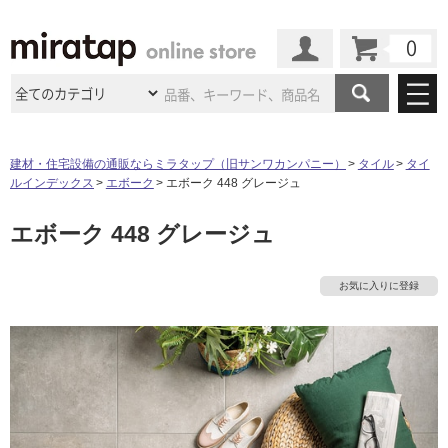
カート
マイページ
商品カテゴリ
建材・住宅設備の通販ならミラタップ（旧サンワカンパニー）
タイル
タイ
ルインデックス
エボーク
エボーク 448 グレージュ
施工事例
洗面所・水回り
タイル
エボーク 448 グレージュ
ショールーム
施工事例
法人案件納入事例
キッチン
浴室（風呂・
バスルー
ム）・
トイレ
ショールームの
ご案内
東京
ショールーム
お気に入りに登録
ミラタップ
のあるくらし
お客様訪問
インタビュー
ドア（扉）・
建具・玄関
サポート
扉
エクステリア
（外構）
大阪
ショールーム
仙台
ショールーム
店舗・施設事例
その他サービス
ご利用ガイド
初めての方へ
ウッドデッキ
フローリング・
床材
名古屋
ショールーム
京都
ショールーム
ミラタップと
創る家
工事会社紹介
Coziコンシ
よくある質問
お問い合わせ
ASOLIE
ェルジュ
収納
インテリア・
家具
福岡
ショールーム
札幌スマート
ショールー