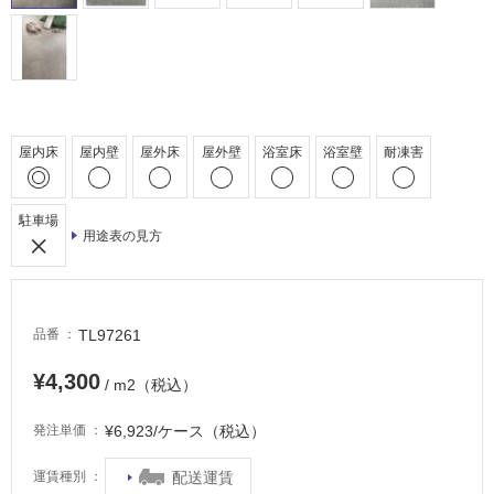
駐
車
場
非
常
屋内床
屋内壁
屋外床
屋外壁
浴室床
浴室壁
耐凍害
に
適
し
駐車場
て
用途表の見方
い
る
適
TL97261
品番
し
て
¥4,300
い
/ m2（税込）
る
¥6,923/ケース（税込）
発注単価
が
注
配送運賃
運賃種別
意