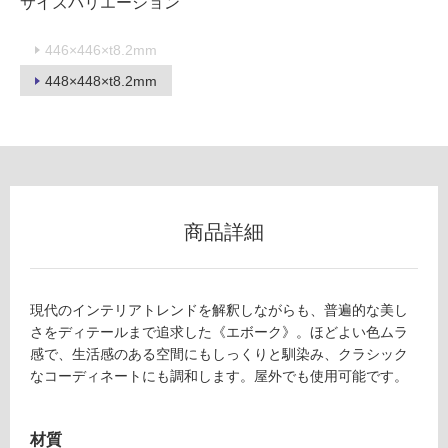
サイズバリエーション
446×446×t8.2mm
フ
448×448×t8.2mm
ロ
ー
リ
商品詳細
ン
グ
現代のインテリアトレンドを解釈しながらも、普遍的な美し
さをディテールまで追求した《エボーク》。ほどよい色ムラ
感で、生活感のある空間にもしっくりと馴染み、クラシック
土足・遮
T
なコーディネートにも調和します。屋外でも使用可能です。
L
音・床暖
9
対
7
材質
応
2