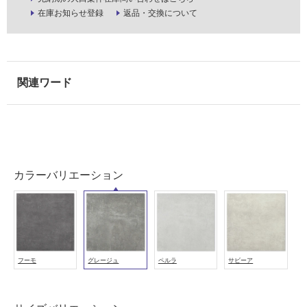
壁
在庫お知らせ登録
返品・交換について
使
用
可
能
使
用
可
能
(寒
冷
カラーバリエーション
地
以
外)
使
用
フーモ
グレージュ
ペルラ
サビーア
不
可