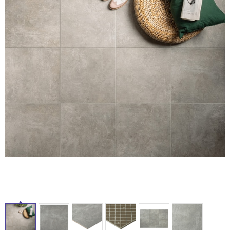
ム
修理お問い合わせ
クレーム公開
自分らしい家づくり
最高のリノベ会社が
みつ
照明
ペット用品
横浜スマート
ショールー
SUVACO
かる
リノベりす
ム
ウェルビーみのお
HDC
タ
説明書・図面検索
水まわり
3年保証
BOX
内装用建材
パネル・壁材
イ
お役立ち情報
住まいの
スタイリング
ロートアイアン
天然石・石材
アイデア
ル
ミラタップ
チャンネル
メンテナンス・
施工材
新商品
オンライン相談
屋
内
床・
屋
外
床・
浴
室
床・