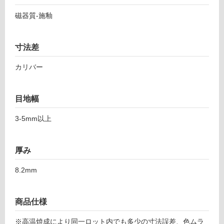
し
6
磁器質-施釉
て
1
い
エ
る
ボ
寸法差
ー
対
ク
応
カリバー
4
し
4
て
8
目地幅
い
グ
る
3-5mm以上
レ
が
ー
制
ジ
限
厚み
ュ
あ
り
8.2mm
運賃表
の
F
為
注
商品仕様
意
運
が
※高温焼成により同一ロット内でも多少の寸法誤差、色ムラ
賃