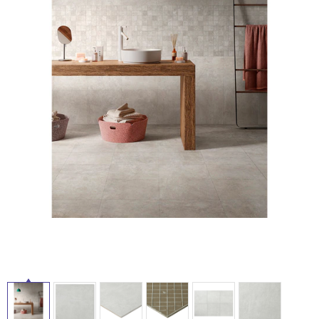
ム
修理お問い合わせ
クレーム公開
自分らしい家づくり
最高のリノベ会社が
みつ
照明
ペット用品
横浜スマート
ショールー
SUVACO
かる
リノベりす
タ
ム
ウェルビーみのお
HDC
説明書・図面検索
水まわり
3年保証
BOX
内装用建材
パネル・壁材
イ
お役立ち情報
住まいの
スタイリング
ロートアイアン
天然石・石材
アイデア
ル
ミラタップ
チャンネル
メンテナンス・
施工材
新商品
オンライン相談
屋
内
床・
屋
外
床・
浴
室
床・
駐