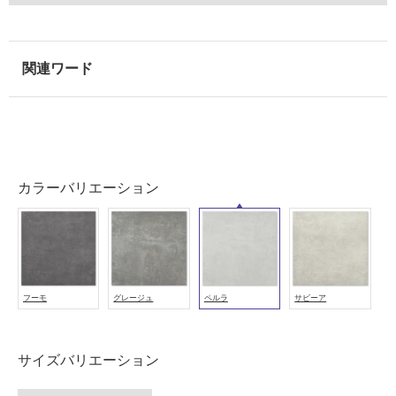
使
用
可
能
使
用
可
能
(寒
カラーバリエーション
冷
地
以
外)
使
フーモ
グレージュ
ペルラ
サビーア
用
不
可
サイズバリエーション