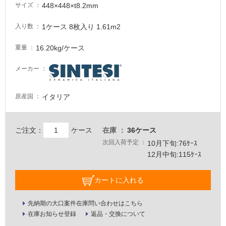
448×448×t8.2mm
必
サイズ
要
1ケース 8枚入り 1.61m2
入り数
適
し
16.20kg/ケース
重量
て
い
メーカー
な
い
イタリア
原産国
屋
内
ご注文：
ケース
在庫
36ケース
壁・
次回入荷予定
10月下旬:76ｹｰｽ
屋
12月中旬:115ｹｰｽ
外
カートに入れる
壁・
浴
先納期の大口案件在庫問い合わせはこちら
室
在庫お知らせ登録
返品・交換について
壁