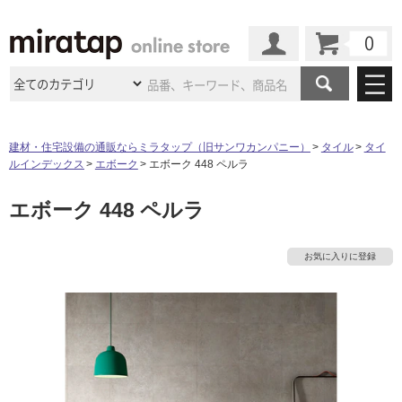
カート
マイページ
商品カテゴリ
建材・住宅設備の通販ならミラタップ（旧サンワカンパニー）
タイル
タイ
ルインデックス
エボーク
エボーク 448 ペルラ
施工事例
洗面所・水回り
タイル
エボーク 448 ペルラ
ショールーム
施工事例
法人案件納入事例
キッチン
浴室（風呂・
バスルー
ム）・
トイレ
ショールームの
ご案内
東京
ショールーム
お気に入りに登録
ミラタップ
のあるくらし
お客様訪問
インタビュー
ドア（扉）・
建具・玄関
サポート
扉
エクステリア
（外構）
大阪
ショールーム
仙台
ショールーム
店舗・施設事例
その他サービス
ご利用ガイド
初めての方へ
ウッドデッキ
フローリング・
床材
名古屋
ショールーム
京都
ショールーム
ミラタップと
創る家
工事会社紹介
Coziコンシ
よくある質問
お問い合わせ
ASOLIE
ェルジュ
収納
インテリア・
家具
福岡
ショールーム
札幌スマート
ショールー