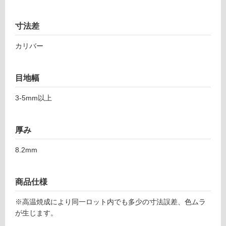
て
7
い
1
寸法差
る
エ
ボ
対
カリバー
ー
応
ク
し
4
目地幅
て
4
い
3-5mm以上
8
る
ペ
が
ル
制
厚み
ラ
限
あ
8.2mm
運賃表
り
F
の
為
商品仕様
注
運
意
※高温焼成により同一ロット内でも多少の寸法誤差、色ムラ
賃
が
が生じます。
合
必
計