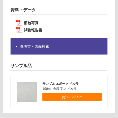
要
:
資料・データ
※
¥1,
商
14
品
梱包写真
0/
仕
ケ
試験報告書
様
ー
欄
ス
を
説明書・図面検索
ご
確
認
サンプル品
く
だ
さ
サンプル エボーク ペルラ
い
100mm角程度
／
ペルラ
対
サンプルBOX
応
し
て
い