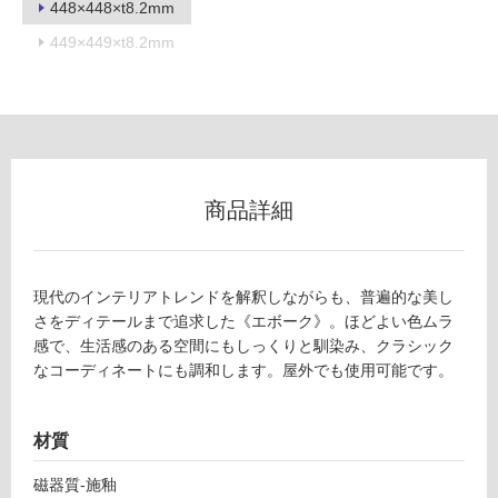
448×448×t8.2mm
フ
449×449×t8.2mm
ロ
ー
リ
商品詳細
ン
現代のインテリアトレンドを解釈しながらも、普遍的な美し
グ
さをディテールまで追求した《エボーク》。ほどよい色ムラ
感で、生活感のある空間にもしっくりと馴染み、クラシック
なコーディネートにも調和します。屋外でも使用可能です。
土足・遮
T
音・床暖
L
材質
対
9
応
7
磁器質-施釉
し
2