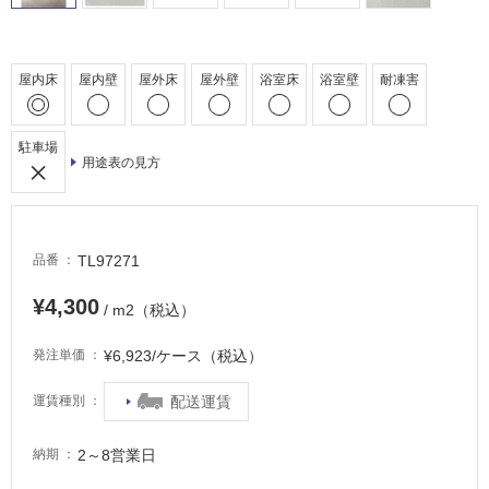
車
場
屋内床
屋内壁
屋外床
屋外壁
浴室床
浴室壁
耐凍害
非
常
に
駐車場
適
用途表の見方
し
て
い
る
TL97271
品番
適
¥4,300
し
/ m2（税込）
て
¥6,923/ケース（税込）
発注単価
い
る
配送運賃
運賃種別
が
注
意
2～8営業日
納期
が