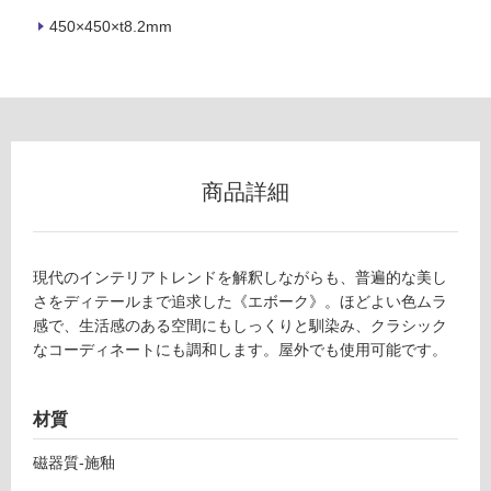
450×450×t8.2mm
フ
ロ
ー
商品詳細
リ
ン
現代のインテリアトレンドを解釈しながらも、普遍的な美し
グ
さをディテールまで追求した《エボーク》。ほどよい色ムラ
感で、生活感のある空間にもしっくりと馴染み、クラシック
なコーディネートにも調和します。屋外でも使用可能です。
土足・遮
T
音・床暖
L
材質
9
対
7
応
磁器質-施釉
2
し