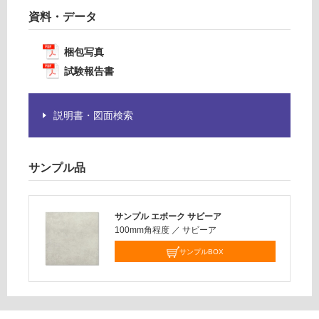
計
要
資料・データ
:
※
¥1,
商
14
梱包写真
品
0/
仕
試験報告書
ケ
様
ー
欄
ス
説明書・図面検索
を
ご
確
認
サンプル品
く
だ
さ
サンプル エボーク サビーア
い
100mm角程度
／
サビーア
対
サンプルBOX
応
し
て
い