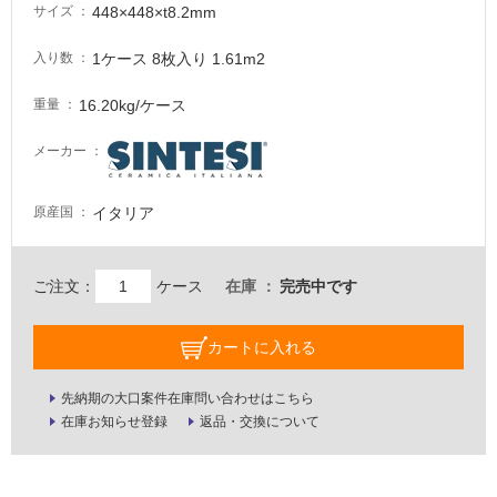
必
448×448×t8.2mm
サイズ
要
1ケース 8枚入り 1.61m2
入り数
適
し
16.20kg/ケース
重量
て
い
メーカー
な
い
イタリア
原産国
屋
内
ご注文：
ケース
在庫
完売中です
壁・
屋
カートに入れる
外
壁・
先納期の大口案件在庫問い合わせはこちら
浴
在庫お知らせ登録
返品・交換について
室
壁