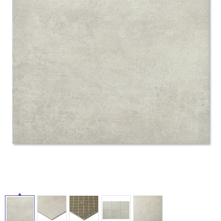
ム
修理お問い合わせ
クレーム公開
自分らしい家づくり
最高のリノベ会社が
みつ
照明
ペット用品
横浜スマート
ショールー
タ
SUVACO
かる
リノベりす
ム
ウェルビーみのお
HDC
説明書・図面検索
水まわり
3年保証
BOX
内装用建材
パネル・壁材
イ
お役立ち情報
住まいの
スタイリング
ロートアイアン
天然石・石材
ル
アイデア
ミラタップ
チャンネル
メンテナンス・
施工材
新商品
屋
オンライン相談
内
床・
屋
外
床・
浴
室
床・
駐