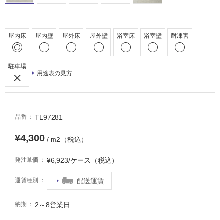
車
場
非
屋内床
屋内壁
屋外床
屋外壁
浴室床
浴室壁
耐凍害
常
に
適
駐車場
用途表の見方
し
て
い
る
TL97281
品番
適
し
¥4,300
/ m2（税込）
て
い
¥6,923/ケース（税込）
発注単価
る
が
配送運賃
運賃種別
注
意
2～8営業日
納期
が