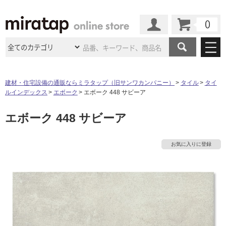
カート
マイページ
商品カテゴリ
建材・住宅設備の通販ならミラタップ（旧サンワカンパニー）
タイル
タイ
ルインデックス
エボーク
エボーク 448 サビーア
施工事例
洗面所・水回り
タイル
エボーク 448 サビーア
ショールーム
施工事例
法人案件納入事例
キッチン
浴室（風呂・
バスルー
ム）・
トイレ
ショールームの
ご案内
東京
ショールーム
お気に入りに登録
ミラタップ
のあるくらし
お客様訪問
インタビュー
ドア（扉）・
建具・玄関
サポート
扉
エクステリア
（外構）
大阪
ショールーム
仙台
ショールーム
店舗・施設事例
その他サービス
ご利用ガイド
初めての方へ
ウッドデッキ
フローリング・
床材
名古屋
ショールーム
京都
ショールーム
ミラタップと
創る家
工事会社紹介
Coziコンシ
よくある質問
お問い合わせ
ASOLIE
ェルジュ
収納
インテリア・
家具
福岡
ショールーム
札幌スマート
ショールー