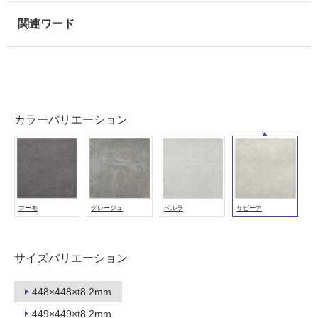
使
用
可
能
使
用
可
カラーバリエーション
能
(寒
冷
地
以
外)
フーモ
グレージュ
ペルラ
サビーア
使
用
サイズバリエーション
不
可
448×448×t8.2mm
449×449×t8.2mm