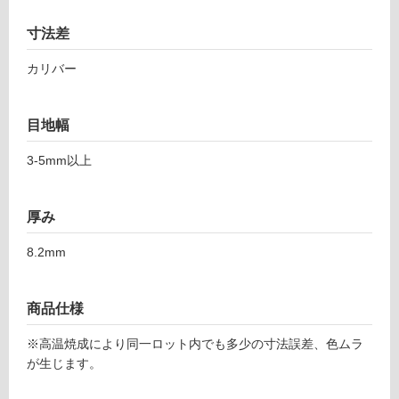
8
て
1
い
寸法差
エ
る
ボ
カリバー
対
ー
応
ク
し
4
目地幅
て
4
い
8
3-5mm以上
る
サ
が
ビ
制
厚み
ー
限
ア
あ
8.2mm
り
運賃表
の
F
商品仕様
為
注
運
※高温焼成により同一ロット内でも多少の寸法誤差、色ムラ
意
賃
が生じます。
が
合
必