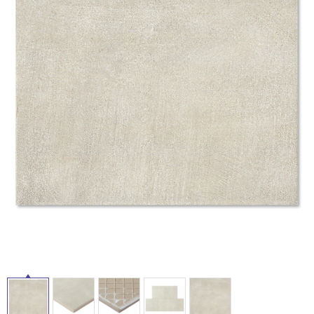
ム
修理お問い合わせ
クレーム公開
自分らしい家づくり
最高のリノベ会社が
みつ
照明
ペット用品
横浜スマート
ショールー
SUVACO
かる
リノベりす
ム
ウェルビーみのお
HDC
タ
説明書・図面検索
水まわり
3年保証
BOX
内装用建材
パネル・壁材
イ
お役立ち情報
住まいの
スタイリング
ロートアイアン
天然石・石材
アイデア
ル
ミラタップ
チャンネル
メンテナンス・
施工材
新商品
オンライン相談
屋
内
床・
屋
外
床・
浴
室
床・