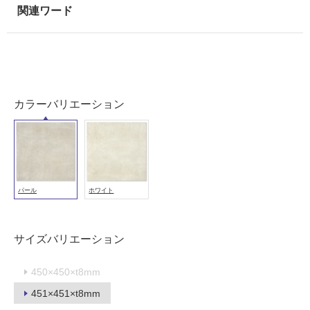
壁
使
用
可
能
使
カラーバリエーション
用
可
能
(寒
冷
地
パール
ホワイト
以
外)
サイズバリエーション
使
用
不
450×450×t8mm
可
451×451×t8mm