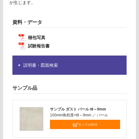
計
が生じます。
必
:
要
¥1,
※
14
資料・データ
商
0/
品
ケ
仕
梱包写真
ー
様
試験報告書
ス
欄
を
ご
説明書・図面検索
確
認
く
サンプル品
だ
さ
い
サンプル ダスト パール t8～9mm
100mm角程度×t8～9mm
／
パール
対
応
サンプルBOX
し
て