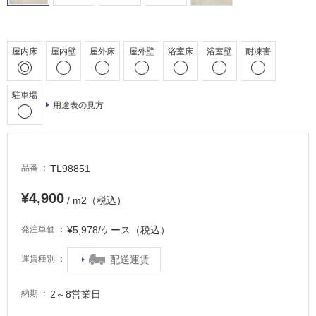
駐
車
場
屋内床
屋内壁
屋外床
屋外壁
浴室床
浴室壁
耐凍害
非
常
駐車場
に
用途表の見方
適
し
て
い
TL98851
品番
る
¥4,900
適
/ m2（税込）
し
て
¥5,978/ケース（税込）
発注単価
い
る
配送運賃
運賃種別
が
注
2～8営業日
納期
意