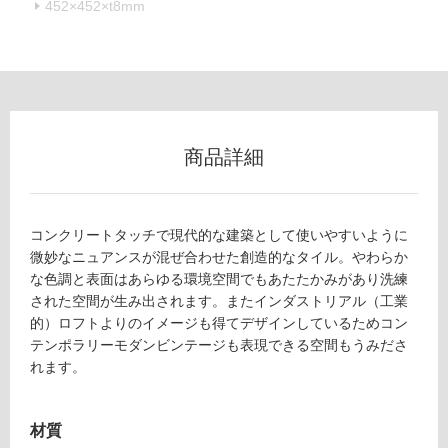
452×452×t8mm
フ
ロ
ー
商品詳細
リ
コンクリートタッチで現代的な建築として使いやすいように
ン
微妙なニュアンスが混ぜ合わせた創造的なタイル。やわらか
な色調と表面はあらゆる環境空間でもあたたかみがあり洗練
グ
された空間が生み出されます。またインダストリアル（工業
的）ロフトよりのイメージも得てデザインしているためコン
テンポラリーモダンビンテージも表現できる空間もうみださ
土足・遮
れます。
音・床暖
T
L
対
9
材質
応