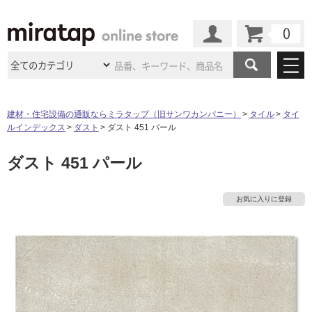
カート
マイページ
商品カテゴリ
建材・住宅設備の通販ならミラタップ（旧サンワカンパニー）
タイル
タイ
ルインデックス
ダスト
ダスト 451 パール
施工事例
洗面所・水回り
タイル
ダスト 451 パール
ショールーム
施工事例
法人案件納入事例
キッチン
浴室（風呂・
バスルー
ム）・
トイレ
ショールームの
ご案内
東京
ショールーム
お気に入りに登録
ミラタップ
のあるくらし
お客様訪問
インタビュー
ドア（扉）・
建具・玄関
サポート
扉
エクステリア
（外構）
大阪
ショールーム
仙台
ショールーム
店舗・施設事例
その他サービス
ご利用ガイド
初めての方へ
ウッドデッキ
フローリング・
床材
名古屋
ショールーム
京都
ショールーム
ミラタップと
創る家
工事会社紹介
Coziコンシ
よくある質問
お問い合わせ
ASOLIE
ェルジュ
収納
インテリア・
家具
福岡
ショールーム
札幌スマート
ショールー