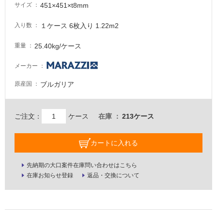
が
451×451×t8mm
サイズ
必
要
１ケース 6枚入り 1.22m2
入り数
適
25.40kg/ケース
重量
し
て
メーカー
い
な
ブルガリア
原産国
い
ご注文：
ケース
在庫
213ケース
屋
内
カートに入れる
壁・
屋
先納期の大口案件在庫問い合わせはこちら
外
在庫お知らせ登録
返品・交換について
壁・
浴
室