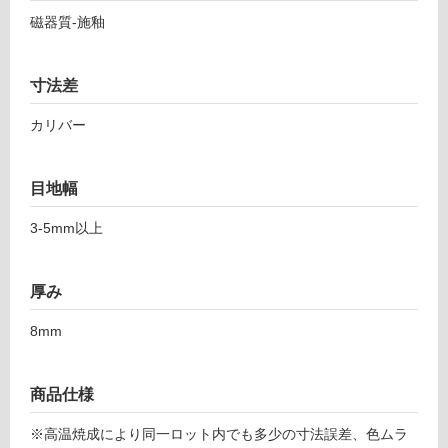
8
し
磁器質-施釉
8
て
5
い
1
る
寸法差
ダ
対
ス
カリバー
応
ト
し
4
て
5
目地幅
い
1
る
パ
3-5mm以上
が
ー
制
ル
限
厚み
あ
運賃表
り
8mm
F
の
為
運
注
商品仕様
賃
意
合
※高温焼成により同一ロット内でも多少の寸法誤差、色ムラ
が