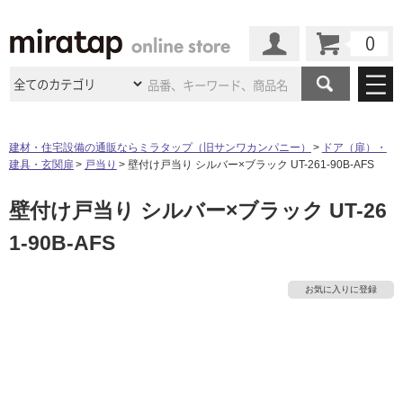
カート
マイページ
商品カテゴリ
建材・住宅設備の通販ならミラタップ（旧サンワカンパニー）
ドア（扉）・
建具・玄関扉
戸当り
壁付け戸当り シルバー×ブラック UT-261-90B-AFS
施工事例
洗面所・水回り
タイル
壁付け戸当り シルバー×ブラック UT-26
ショールーム
施工事例
法人案件納入事例
キッチン
浴室（風呂・
バスルー
1-90B-AFS
ム）・
トイレ
ショールームの
ご案内
東京
ショールーム
ミラタップ
のあるくらし
お客様訪問
インタビュー
ドア（扉）・
建具・玄関
タ
サポート
扉
エクステリア
（外構）
お気に入りに登録
大阪
ショールーム
仙台
ショールーム
店舗・施設事例
その他サービス
イ
ご利用ガイド
初めての方へ
ウッドデッキ
フローリング・
床材
名古屋
ショールーム
京都
ショールーム
ミラタップと
創る家
工事会社紹介
Coziコンシ
ル
よくある質問
お問い合わせ
ASOLIE
ェルジュ
収納
インテリア・
家具
福岡
ショールーム
札幌スマート
ショールー