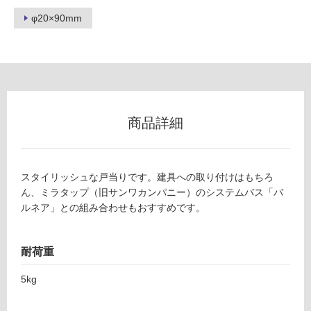
φ20×90mm
U
ン
T
0
グ
0
1
土足・遮
壁
付
音・床暖
商品詳細
け
対
戸
応
当
し
スタイリッシュな戸当りです。建具への取り付けはもちろ
り
て
ん、ミラタップ（旧サンワカンパニー）のシステムバス「バ
シ
い
ルネア」との組み合わせもおすすめです。
ル
る
バ
ー
対
耐荷重
×
応
ブ
し
5kg
ラ
て
ッ
い