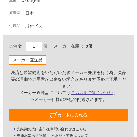
0.07kg/個
重量
屋
日本
原産国
内
取付ビス
付属品
壁・
屋
外
ご注文：
個
メーカー在庫
3個
壁・
浴
メーカー直送品
室
決済と希望納期をいただいた後メーカー発注を行う為、欠品
壁
等の理由でご用意が出来ない場合があります予めご了承くだ
さい。
使
メーカー直送品については
こちらをご覧ください
。
用
※メーカー仕様の梱包で配送されます。
可
能
カートに入れる
使
用
先納期の大口案件在庫問い合わせはこちら
可
在庫お知らせ登録
返品・交換について
能