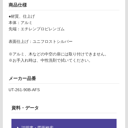
ク
る
商品仕様
U
が
T-
制
●材質、仕上げ
2
限
本体：アルミ
6
あ
先端：エチレンプロピレンゴム
1-
り
9
の
表面仕上げ：ユニフロストシルバー
0
為
B-
注
※アルミ、木などの中空の扉には取り付けできません。
A
意
※お手入れ時は、中性洗剤で拭いてください。
F
が
S
必
メーカー品番
要
運賃表
※
UT-261-90B-AFS
E
商
品
仕
運
資料・データ
様
賃
欄
合
を
計
説明書・図面検索