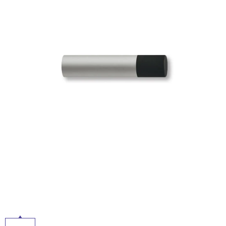
ム
屋
修理お問い合わせ
クレーム公開
自分らしい家づくり
最高のリノベ会社が
みつ
照明
ペット用品
内
横浜スマート
ショールー
SUVACO
かる
リノベりす
ム
ウェルビーみのお
HDC
床・
説明書・図面検索
水まわり
3年保証
BOX
内装用建材
パネル・壁材
屋
外
お役立ち情報
住まいの
スタイリング
ロートアイアン
天然石・石材
床・
アイデア
浴
ミラタップ
チャンネル
メンテナンス・
施工材
新商品
室
オンライン相談
床・
駐
車
場
非
常
に
適
し
て