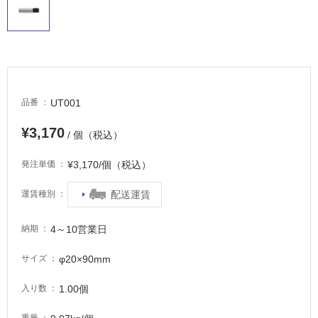
い
る
適
し
て
い
UT001
品番
る
が
¥3,170
/ 個（税込）
注
意
¥3,170/個（税込）
発注単価
が
必
配送運賃
運賃種別
要
4～10営業日
納期
適
し
φ20×90mm
サイズ
て
い
1.00個
入り数
な
い