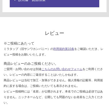
ご
:
確
¥1,
認
65
く
0/
だ
個
さ
レビュー
い
対
※ご投稿にあたって
応
ミラタップ（旧サンワカンパニー）の
利用規約第10条
をご確認いただき、レ
し
ビュー投稿をお願いいたします。
て
い
商品レビューのみご投稿ください。
な
ご質問・お問い合わせは別途
こちらのお問い合わせフォーム
をご利用くださ
い
い。レビューの内容にご返信することはいたしかねます。
商品レビューは当社で加工・加筆ができません。個人情報の記載等、利用規
約に反する場合は、ご投稿いただいても表示されません。
レビュー投稿時には「名前」が公開されます。本名でのご投稿は必須ではあ
りません。ニックネームなど、公開しても問題のないお名前をご入力くださ
い。