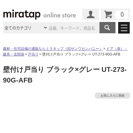
カート
マイページ
商品カテゴリ
建材・住宅設備の通販ならミラタップ（旧サンワカンパニー）
ドア（扉）・
建具・玄関扉
戸当り
壁付け戸当り ブラック×グレー UT-273-90G-AFB
施工事例
洗面所・水回り
タイル
壁付け戸当り ブラック×グレー UT-273-
ショールーム
施工事例
法人案件納入事例
キッチン
浴室（風呂・
バスルー
90G-AFB
ム）・
トイレ
ショールームの
ご案内
東京
ショールーム
ミラタップ
のあるくらし
お客様訪問
インタビュー
ドア（扉）・
建具・玄関
サポート
タ
扉
エクステリア
（外構）
お気に入りに登録
大阪
ショールーム
仙台
ショールーム
店舗・施設事例
その他サービス
ご利用ガイド
初めての方へ
イ
ウッドデッキ
フローリング・
床材
名古屋
ショールーム
京都
ショールーム
ミラタップと
創る家
工事会社紹介
Coziコンシ
よくある質問
お問い合わせ
ル
ASOLIE
ェルジュ
収納
インテリア・
家具
福岡
ショールーム
札幌スマート
ショールー