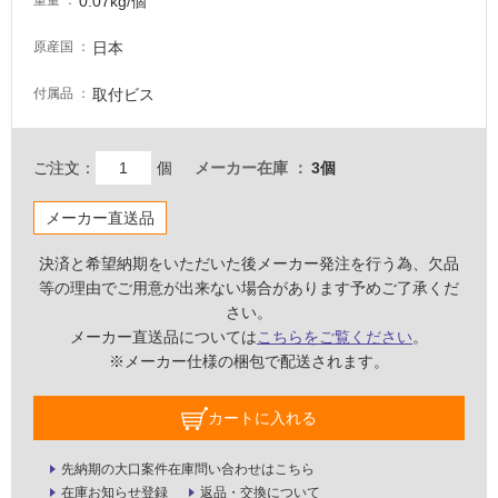
0.07kg/個
重量
日本
原産国
屋
内
取付ビス
付属品
壁・
屋
ご注文：
個
メーカー在庫
3個
外
壁・
メーカー直送品
浴
室
決済と希望納期をいただいた後メーカー発注を行う為、欠品
壁
等の理由でご用意が出来ない場合があります予めご了承くだ
さい。
使
メーカー直送品については
こちらをご覧ください
。
用
※メーカー仕様の梱包で配送されます。
可
能
カートに入れる
使
用
先納期の大口案件在庫問い合わせはこちら
可
在庫お知らせ登録
返品・交換について