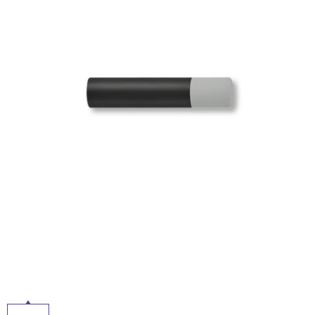
ム
修理お問い合わせ
クレーム公開
屋
自分らしい家づくり
最高のリノベ会社が
みつ
照明
ペット用品
横浜スマート
ショールー
SUVACO
かる
リノベりす
内
ム
ウェルビーみのお
HDC
説明書・図面検索
水まわり
3年保証
床・
BOX
内装用建材
パネル・壁材
屋
お役立ち情報
住まいの
スタイリング
外
ロートアイアン
天然石・石材
アイデア
床・
ミラタップ
チャンネル
浴
メンテナンス・
施工材
新商品
オンライン相談
室
床・
駐
車
場
非
常
に
適
し