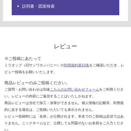
:
ご
説明書・図面検索
¥1,
確
65
認
0/
く
個
だ
さ
い
レビュー
対
応
※ご投稿にあたって
し
ミラタップ（旧サンワカンパニー）の
利用規約第10条
をご確認いただき、レ
て
ビュー投稿をお願いいたします。
い
商品レビューのみご投稿ください。
な
ご質問・お問い合わせは別途
こちらのお問い合わせフォーム
をご利用くださ
い
い。レビューの内容にご返信することはいたしかねます。
商品レビューは当社で加工・加筆ができません。個人情報の記載等、利用規
約に反する場合は、ご投稿いただいても表示されません。
レビュー投稿時には「名前」が公開されます。本名でのご投稿は必須ではあ
りません。ニックネームなど、公開しても問題のないお名前をご入力くださ
い。