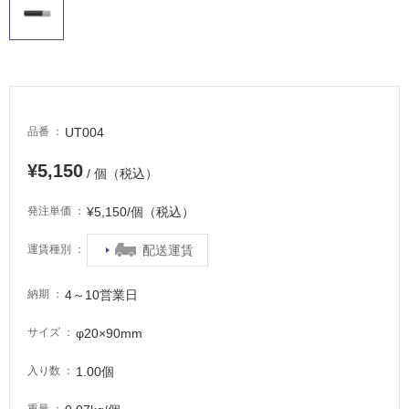
て
い
る
適
し
て
UT004
品番
い
る
¥5,150
/ 個（税込）
が
注
¥5,150/個（税込）
発注単価
意
が
配送運賃
運賃種別
必
要
4～10営業日
納期
適
し
φ20×90mm
サイズ
て
い
1.00個
入り数
な
い