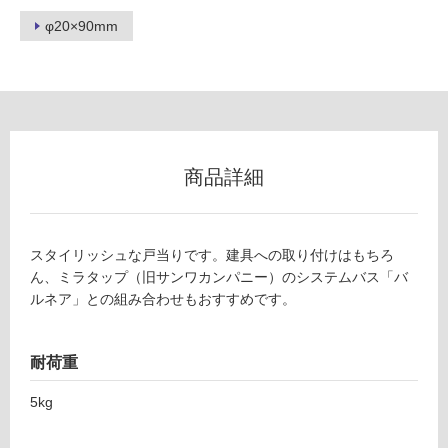
リ
φ20×90mm
ン
U
T
グ
0
0
4
土足・遮
壁
商品詳細
音・床暖
付
け
対
戸
応
スタイリッシュな戸当りです。建具への取り付けはもちろ
当
し
ん、ミラタップ（旧サンワカンパニー）のシステムバス「バ
り
て
ルネア」との組み合わせもおすすめです。
ブ
い
ラ
る
ッ
対
耐荷重
ク
応
×
5kg
し
グ
て
レ
い