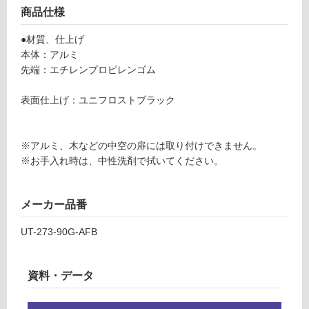
ー
商品仕様
る
U
が
T-
●材質、仕上げ
制
2
本体：アルミ
限
7
先端：エチレンプロピレンゴム
あ
3-
り
9
表面仕上げ：ユニフロストブラック
の
0
為
G
注
-A
※アルミ、木などの中空の扉には取り付けできません。
意
F
※お手入れ時は、中性洗剤で拭いてください。
が
B
必
要
運賃表
メーカー品番
※
E
商
UT-273-90G-AFB
品
運
仕
賃
様
資料・データ
合
欄
計
を