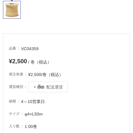
内
床・
屋
外
床・
浴
VC04359
品番
室
床・
¥2,500
/ 巻（税込）
駐
車
¥2,500/巻（税込）
発注単価
場
配送運賃
運賃種別
非
常
4～10営業日
納期
に
適
φ4×L50m
サイズ
し
て
1.00巻
入り数
い