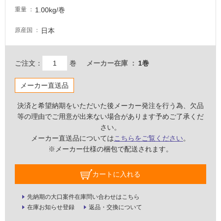
る
1.00kg/巻
重量
適
日本
原産国
し
て
い
ご注文：
巻
メーカー在庫
1巻
る
が
メーカー直送品
注
意
決済と希望納期をいただいた後メーカー発注を行う為、欠品
が
等の理由でご用意が出来ない場合があります予めご了承くだ
必
さい。
要
メーカー直送品については
こちらをご覧ください
。
適
※メーカー仕様の梱包で配送されます。
し
て
カートに入れる
い
な
先納期の大口案件在庫問い合わせはこちら
い
在庫お知らせ登録
返品・交換について