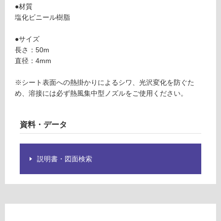
●材質
ン
塩化ビニール樹脂
V
グ
C
●サイズ
0
長さ：50m
4
土足・遮
直径：4mm
3
音・床暖
5
※シート表面への熱掛かりによるシワ、光沢変化を防ぐた
9
対
め、溶接には必ず熱風集中型ノズルをご使用ください。
タ
応
フ
し
ク
て
資料・データ
リ
い
ア
る
ー
説明書・図面検索
対
オ
応
ー
し
ク
て
T
い
C
る
R