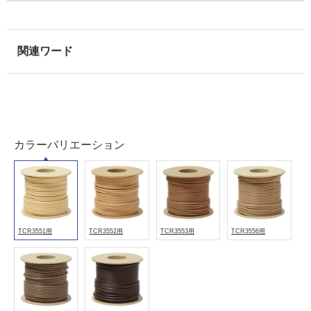
屋
内
壁・
屋
外
壁・
浴
室
カラーバリエーション
壁
使
用
可
能
TCR3551用
TCR3552用
TCR3553用
TCR3556用
使
用
可
能
(寒