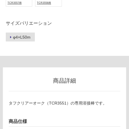
TCR3557用
TCR3558用
冷
地
以
サイズバリエーション
外)
使
φ4×L50m
用
不
可
フ
商品詳細
ロ
タフクリアーオーク（TCR3551）の専用溶接棒です。
ー
リ
商品仕様