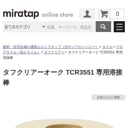
カート
マイページ
商品カテゴリ
建材・住宅設備の通販ならミラタップ（旧サンワカンパニー）
タイル
フロ
アタイル（塩ビタイル）
タフクリアー
タフクリアーオーク TCR3551 専用
施工事例
洗面所・水回り
タイル
溶接棒
ショールーム
施工事例
法人案件納入事例
タフクリアーオーク TCR3551 専用溶接
キッチン
浴室（風呂・
バスルー
ム）・
トイレ
ショールームの
ご案内
東京
ショールーム
棒
ミラタップ
のあるくらし
お客様訪問
インタビュー
ドア（扉）・
建具・玄関
サポート
扉
エクステリア
（外構）
大阪
ショールーム
仙台
ショールーム
店舗・施設事例
お気に入りに登録
その他サービス
ご利用ガイド
初めての方へ
ウッドデッキ
フローリング・
床材
名古屋
ショールーム
京都
ショールーム
ミラタップと
創る家
工事会社紹介
Coziコンシ
よくある質問
お問い合わせ
ASOLIE
ェルジュ
収納
インテリア・
家具
福岡
ショールーム
札幌スマート
ショールー