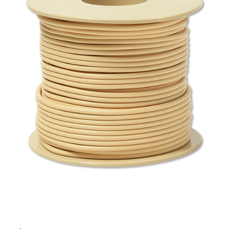
ム
修理お問い合わせ
クレーム公開
自分らしい家づくり
最高のリノベ会社が
みつ
照明
ペット用品
横浜スマート
ショールー
SUVACO
かる
リノベりす
ム
ウェルビーみのお
HDC
説明書・図面検索
水まわり
3年保証
BOX
内装用建材
パネル・壁材
お役立ち情報
住まいの
スタイリング
ロートアイアン
天然石・石材
アイデア
ミラタップ
チャンネル
メンテナンス・
施工材
新商品
オンライン相談
タ
イ
ル
屋