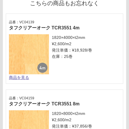
こちらの商品もお忘れなく
が
3
制
5
限
5
あ
品番：VC04139
1
タフクリアーオーク TCR3551 4m
り
専
の
用
1820×4000×t2mm
為
溶
¥2,600/m2
注
接
発注単価：¥18,928/巻
意
棒
在庫：25巻
が
必
運賃表
要
G
商品を見る
※
商
運
品
賃
仕
品番：VC04159
合
タフクリアーオーク TCR3551 8m
様
計
欄
1820×8000×t2mm
:
を
¥2,600/m2
¥8
ご
発注単価：¥37,856/巻
9