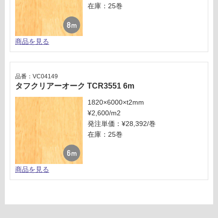
確
在庫：25巻
0/
認
巻
く
だ
商品を見る
さ
い
対
品番：VC04149
応
タフクリアーオーク TCR3551 6m
し
て
1820×6000×t2mm
い
¥2,600/m2
な
発注単価：¥28,392/巻
い
在庫：25巻
商品を見る