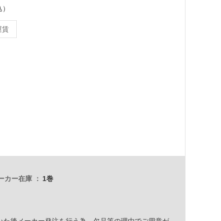
込）
運賃
ーカー在庫
1巻