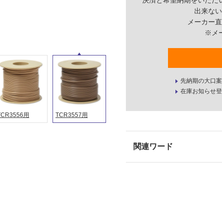
決済と希望納期をいただ
出来ない
メーカー直
※メ
先納期の大口案
在庫お知らせ登
TCR3556用
TCR3557用