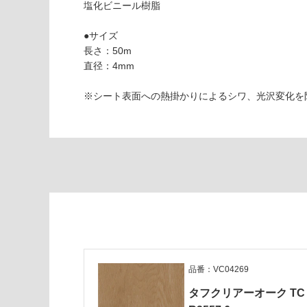
塩化ビニール樹脂
使用可
確
能
認
●サイズ
(寒冷地
く
長さ：50m
以外)
だ
直径：4mm
さ
使用不
い
可
※シート表面への熱掛かりによるシワ、光沢変化を
対
V
応
C
し
0
て
4
い
3
な
9
い
9
タ
フ
ク
リ
品番：VC04269
ア
タフクリアーオーク TC
ー