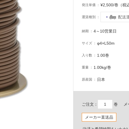
¥2,500/巻（税
発注単価
配送
運賃種別
4～10営業日
納期
φ4×L50m
サイズ
1.00巻
入り数
1.00kg/巻
重量
日本
原産国
ご注文：
巻
メ
メーカー直送品