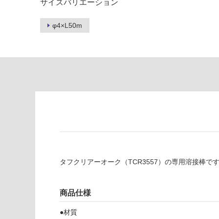
サイズバリエーション
る
い
が
る
制
が
φ4×L50m
限
注
あ
意
り
が
の
必
為
要
注
適
意
し
が
て
必
い
要
な
※
い
商
屋内壁・屋外
タフクリアーオーク（TCR3557）の専用溶接棒で
品
壁・浴室壁
仕
様
使用可
商品仕様
欄
能
を
●材質
ご