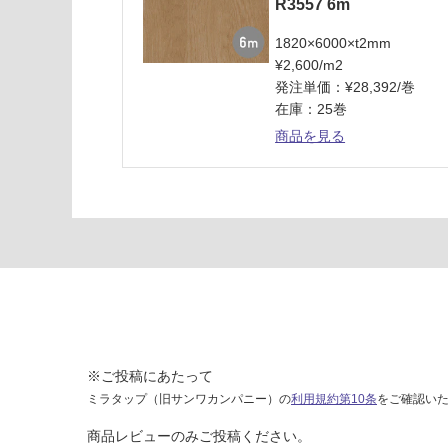
R3557 6m
オ
ー
1820×6000×t2mm
ク
¥2,600/m2
T
発注単価：¥28,392/巻
C
在庫：25巻
R
商品を見る
3
5
5
7
専
用
溶
接
棒
運賃表
※ご投稿にあたって
G
ミラタップ（旧サンワカンパニー）の
利用規約第10条
をご確認い
運
商品レビューのみご投稿ください。