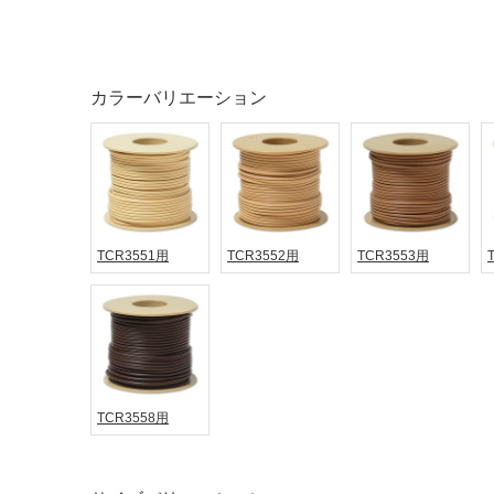
タイル
フローリ
ング
カラーバリエーション
屋内床・
屋外床・
土足・遮
浴室床・
音・床暖
駐車場
対
非
応
常
TCR3551用
TCR3552用
TCR3553用
し
に
て
適
い
し
る
て
い
対
る
応
TCR3558用
し
適
て
し
い
て