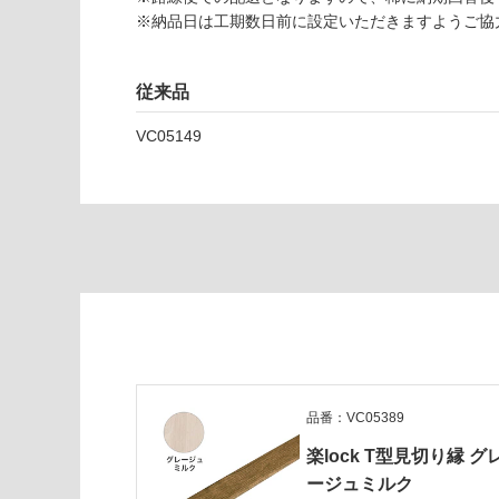
い
V
※納品日は工期数日前に設定いただきますようご協
な
C
い
0
5
従来品
2
VC05149
6
9
楽
lo
ck
グ
レ
ー
ジ
ュ
ミ
ル
品番：VC05389
ク
楽lock T型見切り縁 グ
運賃表
ージュミルク