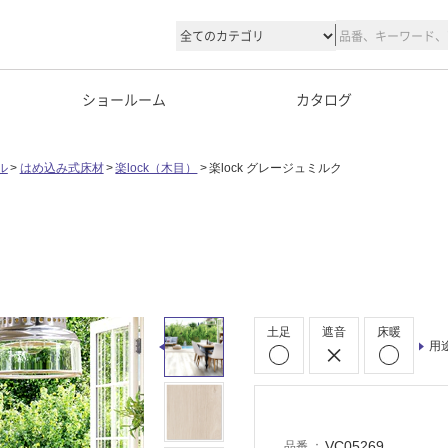
ショールーム
カタログ
ル
はめ込み式床材
楽lock（木目）
楽lock グレージュミルク
土足
遮音
床暖
用
VC05269
品番