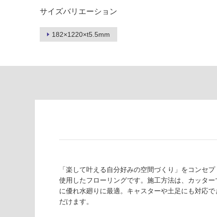
し
に
て
サイズバリエーション
適
い
し
る
て
182×1220×t5.5mm
い
対
る
応
し
適
て
し
い
て
る
い
が
る
制
が
限
注
あ
意
り
が
の
必
「楽して叶える自分好みの空間づくり」をコンセプト
為
要
使用したフローリングです。施工方法は、カッター
注
に優れ水廻りに最適。キャスターや土足にも対応で
適
意
だけます。
し
が
て