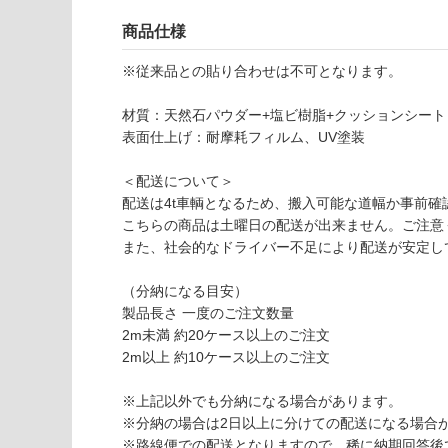
必
い
要
商品仕様
な
※
い
商
※従来品との貼り合わせは不可となります。
屋内壁・屋外
品
壁・浴室壁
仕
材質：天然石パウダー+塩ビ樹脂+クッションシート
様
表面仕上げ：耐摩耗フィルム、UV塗装
使用可
欄
能
を
＜配送について＞
ご
配送は4t車輌となるため、搬入可能な道幅か事前確
使用可
確
こちらの商品は土曜日の配送が出来ません。ご注意
能
認
また、社会的なドライバー不足により配送が安定し
(寒冷地
く
以外)
だ
（分納になる目安）
さ
製品長さ 一度のご注文数量
使用不
い
2m未満 約20ケース以上のご注文
可
2m以上 約10ケース以上のご注文
対
応
※上記以外でも分納になる場合があります。
し
※分納の場合は2日以上に分けての配送になる場合
て
※路線便での配送となりますので、稀に納期回答後