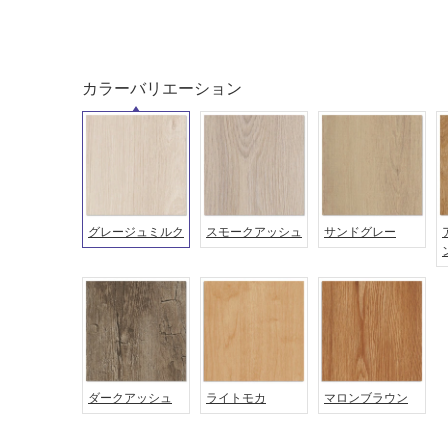
カラーバリエーション
グレージュミルク
スモークアッシュ
サンドグレー
タイル
フローリ
ング
屋内床・
屋外床・
土足・遮
浴室床・
音・床暖
駐車場
ダークアッシュ
ライトモカ
マロンブラウン
対
非
応
常