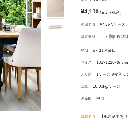
¥4,100
/ m2（税込）
¥7,257/ケー
発注単価
配送
運賃種別
5～11営業日
納期
182×1220×t5.5
サイズ
1ケース 8枚入り 1
入り数
18.00kg/ケース
重量
中国
原産国
【配送制限あり
注意事項