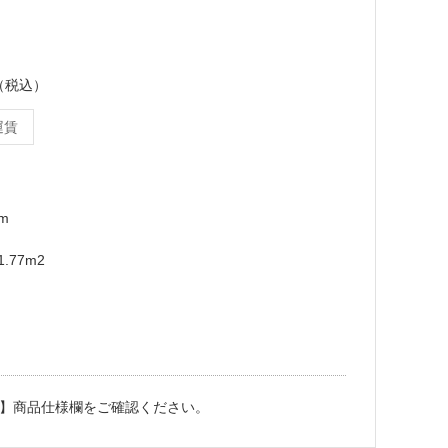
ス（税込）
運賃
mm
.77m2
】商品仕様欄をご確認ください。