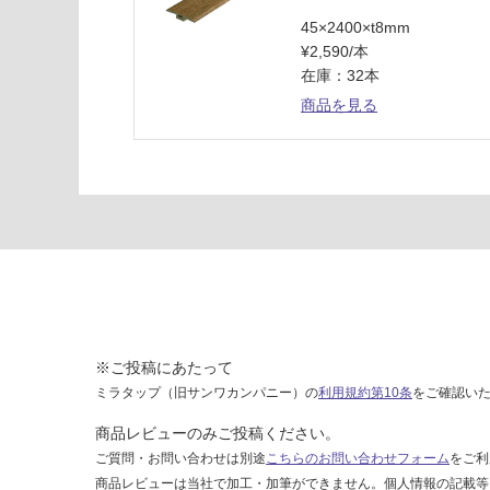
G
45×2400×t8mm
¥2,590/本
運
在庫：32本
賃
商品を見る
合
計
:
¥8
9
0/
ケ
ー
ス
※ご投稿にあたって
ミラタップ（旧サンワカンパニー）の
利用規約第10条
をご確認い
商品レビューのみご投稿ください。
ご質問・お問い合わせは別途
こちらのお問い合わせフォーム
をご利
商品レビューは当社で加工・加筆ができません。個人情報の記載等