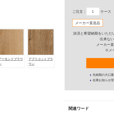
ご注文：
ケース
メーカー直送品
決済と希望納期をいただ
出来ない
メーカー直
※メ
アーモンドブラウ
アプリコットブラ
ン
ウン
先納期の大口案
在庫お知らせ登