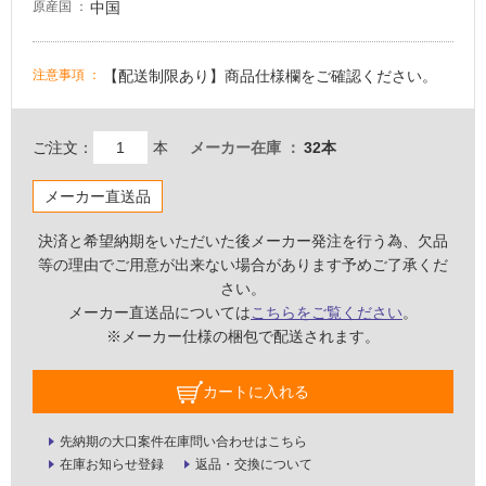
中国
原産国
い
な
い
【配送制限あり】商品仕様欄をご確認ください。
注意事項
屋
ご注文：
本
メーカー在庫
32本
内
壁・
メーカー直送品
屋
外
決済と希望納期をいただいた後メーカー発注を行う為、欠品
壁・
等の理由でご用意が出来ない場合があります予めご了承くだ
さい。
浴
メーカー直送品については
こちらをご覧ください
。
室
※メーカー仕様の梱包で配送されます。
壁
使
カートに入れる
用
可
先納期の大口案件在庫問い合わせはこちら
能
在庫お知らせ登録
返品・交換について