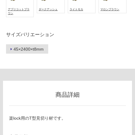
ー
アプリコットブラ
ダークアッシュ
ライトモカ
マロンブラウン
ウン
リ
サイズバリエーション
ン
45×2400×t8mm
グ
V
C
土足・遮
0
音・床暖
5
3
対
8
応
商品詳細
9
し
楽
て
lo
い
ck
る
楽lock用のT型見切り材です。
T
対
型
応