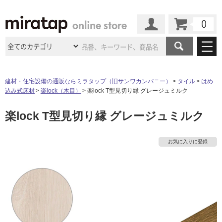
カート
マイページ
商品カテゴリ
建材・住宅設備の通販ならミラタップ（旧サンワカンパニー）
タイル
はめ
込み式床材
楽lock（木目）
楽lock T型見切り縁 グレージュミルク
施工事例
洗面所・水回り
タイル
楽lock T型見切り縁 グレージュミルク
ショールーム
施工事例
法人案件納入事例
キッチン
浴室（風呂・
バスルー
ム）・
トイレ
ショールームの
ご案内
東京
ショールーム
お気に入りに登録
ミラタップ
のあるくらし
お客様訪問
インタビュー
ドア（扉）・
建具・玄関
サポート
扉
エクステリア
（外構）
大阪
ショールーム
仙台
ショールーム
店舗・施設事例
その他サービス
ご利用ガイド
初めての方へ
ウッドデッキ
フローリング・
床材
タ
名古屋
ショールーム
京都
ショールーム
ミラタップと
創る家
工事会社紹介
Coziコンシ
よくある質問
お問い合わせ
ASOLIE
ェルジュ
収納
インテリア・
家具
イ
福岡
ショールーム
札幌スマート
ショールー