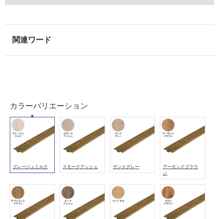
使
用
可
能
(寒
冷
地
以
外)
使
カラーバリエーション
用
不
可
グレージュミルク
スモークアッシュ
サンドグレー
アーモンドブラウ
ン
フ
ロ