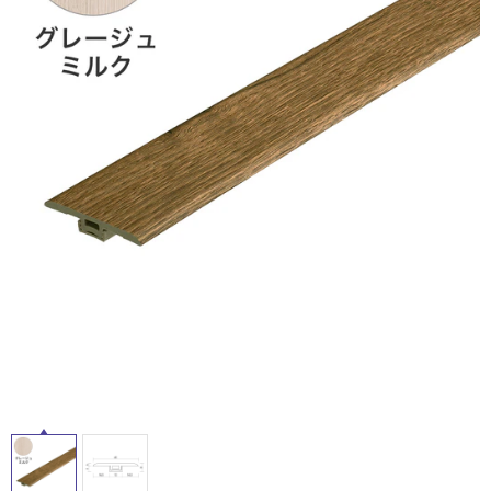
ム
修理お問い合わせ
クレーム公開
自分らしい家づくり
最高のリノベ会社が
みつ
照明
ペット用品
ル
横浜スマート
ショールー
SUVACO
かる
リノベりす
ム
ウェルビーみのお
HDC
説明書・図面検索
水まわり
3年保証
BOX
内装用建材
パネル・壁材
屋
内
お役立ち情報
住まいの
スタイリング
ロートアイアン
天然石・石材
床・
アイデア
屋
ミラタップ
チャンネル
メンテナンス・
施工材
新商品
外
オンライン相談
床・
浴
室
床・
駐
車
場
非
常