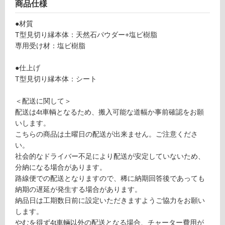
見
商品仕様
し
切
て
●材質
り
い
T型見切り縁本体：天然石パウダー+塩ビ樹脂
縁
る
専用受け材：塩ビ樹脂
グ
が
レ
制
●仕上げ
ー
限
T型見切り縁本体：シート
ジ
あ
ュ
り
＜配送に関して＞
ミ
の
配送は4t車輌となるため、搬入可能な道幅か事前確認をお願
ル
為
いします。
ク
注
こちらの商品は土曜日の配送が出来ません。ご注意くださ
意
い。
運賃表
が
社会的なドライバー不足により配送が安定していないため、
G
必
分納になる場合があります。
要
路線便での配送となりますので、稀に納期回答後であっても
運
※
納期の遅延が発生する場合があります。
賃
商
納品日は工期数日前に設定いただきますようご協力をお願い
合
品
します。
計
仕
やむを得ず4t車輛以外の配送となる場合、チャーター費用が