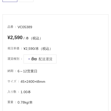
に
適
し
て
い
VC05389
品番
る
適
¥2,590
/ 本（税込）
し
て
¥2,590/本（税込）
発注単価
い
る
配送運賃
運賃種別
が
注
6～12営業日
納期
意
が
45×2400×t8mm
サイズ
必
要
1.00本
入り数
適
0.78kg/本
重量
し
て