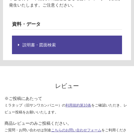
:
様
発生いたします。ご注意ください。
¥8
欄
9
を
0/
ご
資料・データ
本
確
認
く
説明書・図面検索
だ
さ
い
対
応
レビュー
し
て
※ご投稿にあたって
い
な
ミラタップ（旧サンワカンパニー）の
利用規約第10条
をご確認いただき、レ
い
ビュー投稿をお願いいたします。
商品レビューのみご投稿ください。
ご質問・お問い合わせは別途
こちらのお問い合わせフォーム
をご利用くださ