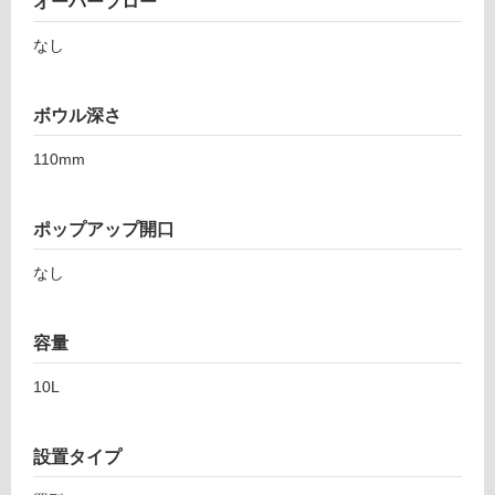
オーバーフロー
し
て
なし
い
る
ボウル深さ
適
し
110mm
て
い
る
ポップアップ開口
が
注
なし
意
が
必
容量
要
10L
適
し
て
設置タイプ
い