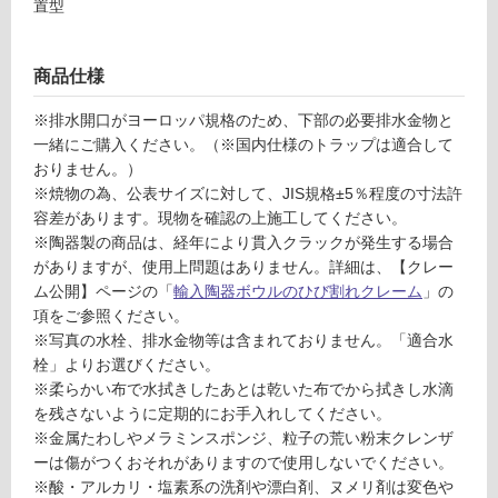
な
置型
い
商品仕様
屋
内
※排水開口がヨーロッパ規格のため、下部の必要排水金物と
壁・
一緒にご購入ください。（※国内仕様のトラップは適合して
おりません。）
屋
※焼物の為、公表サイズに対して、JIS規格±5％程度の寸法許
外
容差があります。現物を確認の上施工してください。
壁・
※陶器製の商品は、経年により貫入クラックが発生する場合
浴
がありますが、使用上問題はありません。詳細は、【クレー
室
ム公開】ページの「
輸入陶器ボウルのひび割れクレーム
」の
項をご参照ください。
壁
※写真の水栓、排水金物等は含まれておりません。「適合水
使
栓」よりお選びください。
用
※柔らかい布で水拭きしたあとは乾いた布でから拭きし水滴
可
を残さないように定期的にお手入れしてください。
能
※金属たわしやメラミンスポンジ、粒子の荒い粉末クレンザ
ーは傷がつくおそれがありますので使用しないでください。
使
※酸・アルカリ・塩素系の洗剤や漂白剤、ヌメリ剤は変色や
用