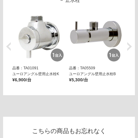
止水栓
ト
て
リ
い
ア
る
レ
が
ク
制
タ
限
ス
あ
リ
り
ム
の
サ
為
ン
品番：TA01091
品番：TA05509
品番：T
注
ユーロアングル壁用止水栓K
ユーロアングル壁用止水栓B
壁用ア
ド
意
¥6,900/台
¥5,300/台
ー ブ
が
¥14,8
運賃表
必
E
要
※
W
商
A
品
0
仕
2
こちらの商品もお忘れなく
様
3
欄
7