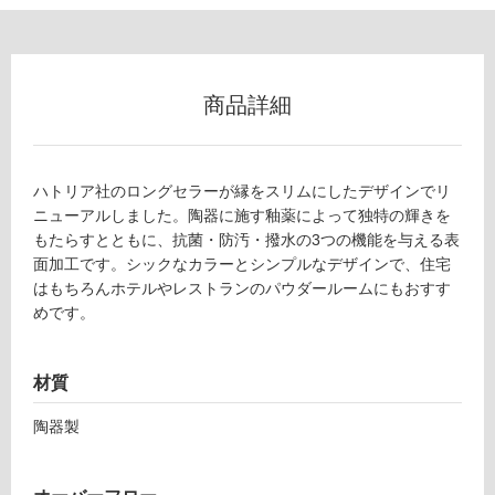
屋
内
商品詳細
床・
屋
外
ハトリア社のロングセラーが縁をスリムにしたデザインでリ
床・
ニューアルしました。陶器に施す釉薬によって独特の輝きを
浴
もたらすとともに、抗菌・防汚・撥水の3つの機能を与える表
室
面加工です。シックなカラーとシンプルなデザインで、住宅
床・
はもちろんホテルやレストランのパウダールームにもおすす
めです。
駐
車
場
材質
非
陶器製
常
に
適