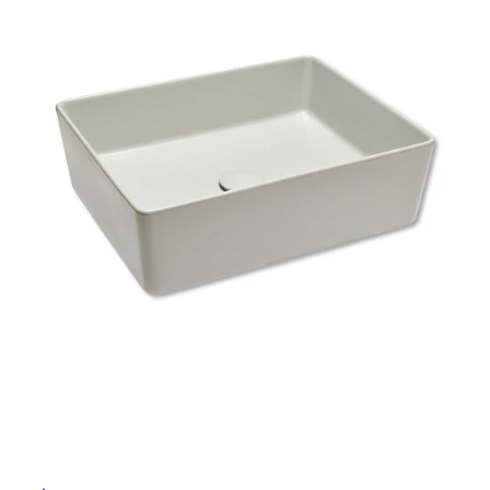
ム
修理お問い合わせ
クレーム公開
自分らしい家づくり
最高のリノベ会社が
みつ
照明
ペット用品
横浜スマート
ショールー
SUVACO
かる
リノベりす
ム
ウェルビーみのお
HDC
説明書・図面検索
水まわり
3年保証
BOX
内装用建材
パネル・壁材
お役立ち情報
住まいの
スタイリング
ロートアイアン
天然石・石材
アイデア
ミラタップ
チャンネル
メンテナンス・
施工材
新商品
オンライン相談