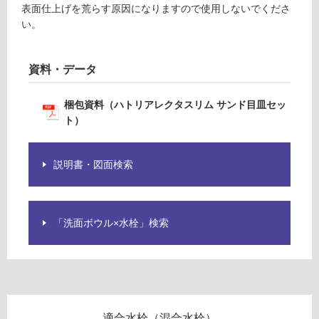
表面仕上げを荒らす原因になりますので使用しないでくださ
可
い。
能
(寒
冷
資料・データ
地
W
以
A
外)
梱包資料（ハトリアレクタスリム サンド目皿セッ
0
ト）
使
2
用
3
不
説明書・図面検索
7
可
1
S
ハ
「洗面ボウル×水栓」検索
ト
フ
リ
ア
ロ
レ
ク
ー
タ
適合水栓（混合水栓）