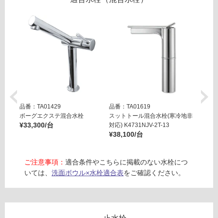
ス
リ
リ
ム
サ
ン
ン
ド
グ
目
皿
セ
土足・遮
ッ
音・床暖
品番：TA01429
品番：TA01619
品番：T
ト
ボーグエクステ混合水栓
スットトール混合水栓(寒冷地非
スット
対
-
¥33,300/台
対応) K4731NJV-2T-13
用) K4
応
W
¥38,100/台
¥38,0
し
A
て
0
ご注意事項：
適合条件やこちらに掲載のない水栓につ
い
2
いては、
洗面ボウル×水栓適合表
をご確認ください。
る
3
7
対
1
応
ハ
し