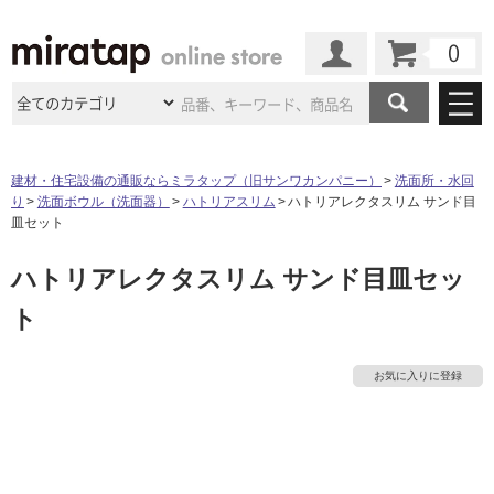
カート
マイページ
商品カテゴリ
建材・住宅設備の通販ならミラタップ（旧サンワカンパニー）
洗面所・水回
り
洗面ボウル（洗面器）
ハトリアスリム
ハトリアレクタスリム サンド目
施工事例
洗面所・水回り
タイル
皿セット
ショールーム
施工事例
法人案件納入事例
ハトリアレクタスリム サンド目皿セッ
キッチン
浴室（風呂・
バスルー
ム）・
トイレ
ショールームの
ご案内
東京
ショールーム
ト
ミラタップ
のあるくらし
お客様訪問
インタビュー
ドア（扉）・
建具・玄関
サポート
扉
エクステリア
（外構）
大阪
ショールーム
仙台
ショールーム
店舗・施設事例
お気に入りに登録
その他サービス
ご利用ガイド
初めての方へ
ウッドデッキ
フローリング・
床材
名古屋
ショールーム
京都
ショールーム
ミラタップと
創る家
工事会社紹介
Coziコンシ
よくある質問
お問い合わせ
ASOLIE
ェルジュ
収納
インテリア・
家具
福岡
ショールーム
札幌スマート
ショールー