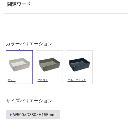
カラーバリエーション
サンド
フロスト
ブルーブラック
サイズバリエーション
タ
W500×D380×H155mm
イ
ル