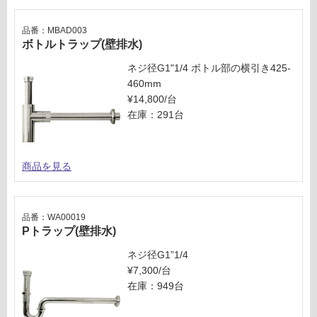
を
2
ご
排
品番：MBAD003
ボトルトラップ(壁排水)
確
水
認
バ
ネジ径G1"1/4 ボトル部の横引き425-
く
ル
460mm
だ
ブ
¥14,800/台
さ
サ
在庫：291台
い
ン
ド
対
応
商品を見る
運賃表
し
G
て
い
品番：WA00019
な
運
Pトラップ(壁排水)
い
賃
合
ネジ径G1”1/4
計
¥7,300/台
:
在庫：949台
¥2,
54