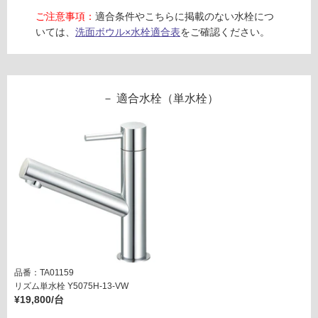
(寒
ご注意事項：
適合条件やこちらに掲載のない水栓につ
冷
いては、
洗面ボウル×水栓適合表
をご確認ください。
地
以
外)
使
適合水栓（単水栓）
用
不
可
フ
ロ
ー
品番：TA01159
リズム単水栓 Y5075H-13-VW
¥19,800/台
リ