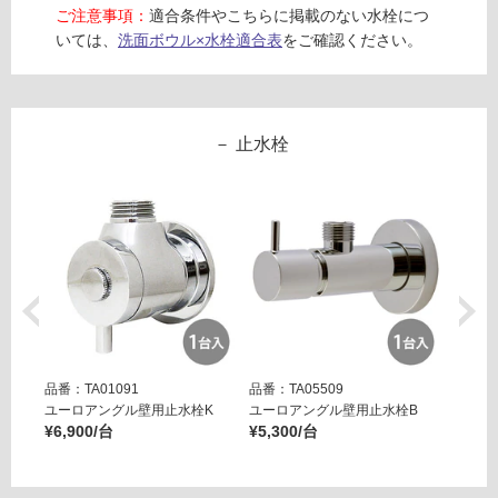
る
0
ご注意事項：
適合条件やこちらに掲載のない水栓につ
が
6
いては、
洗面ボウル×水栓適合表
をご確認ください。
制
0
限
0
あ
り
運賃表
止水栓
の
E
為
注
運
意
賃
が
合
必
計
要
:
※
¥1,
商
65
品
0/
品番：TA01091
品番：TA05509
品番：T
仕
ユーロアングル壁用止水栓K
ユーロアングル壁用止水栓B
壁用ア
台
様
¥6,900/台
¥5,300/台
ー ブ
欄
¥14,8
を
ご