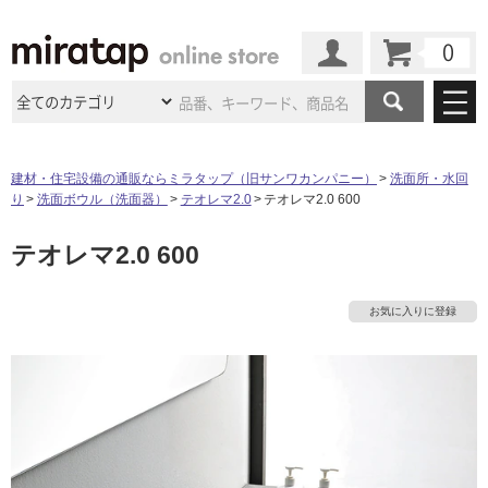
カート
マイページ
商品カテゴリ
建材・住宅設備の通販ならミラタップ（旧サンワカンパニー）
洗面所・水回
り
洗面ボウル（洗面器）
テオレマ2.0
テオレマ2.0 600
施工事例
洗面所・水回り
タイル
テオレマ2.0 600
ショールーム
施工事例
法人案件納入事例
キッチン
浴室（風呂・
バスルー
ム）・
トイレ
ショールームの
ご案内
東京
ショールーム
お気に入りに登録
ミラタップ
のあるくらし
お客様訪問
インタビュー
ドア（扉）・
建具・玄関
サポート
扉
エクステリア
（外構）
大阪
ショールーム
仙台
ショールーム
店舗・施設事例
その他サービス
ご利用ガイド
初めての方へ
ウッドデッキ
フローリング・
床材
名古屋
ショールーム
京都
ショールーム
ミラタップと
創る家
工事会社紹介
Coziコンシ
よくある質問
お問い合わせ
ASOLIE
ェルジュ
収納
インテリア・
家具
福岡
ショールーム
札幌スマート
ショールー