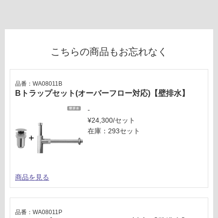
確
認
く
だ
こちらの商品もお忘れなく
さ
い
対
品番：WA08011B
応
Bトラップセット(オーバーフロー対応)【壁排水】
し
-
て
¥24,300/セット
い
在庫：293セット
な
い
商品を見る
品番：WA08011P