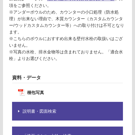
い
項をご参照ください。
る
※アンダーボウルのため、カウンターの小口処理（防水処
理）が出来ない理由で、木質カウンター（カスタムカウンタ
適
ー/ウッドカスタムカウンター等）への取り付けは不可となり
し
ます。
て
※こちらのボウルにおすすめ出来る壁付水栓の取扱いはござ
い
いません。
る
※写真の水栓、排水金物等は含まれておりません。「適合水
が
栓」よりお選びください。
注
意
が
資料・データ
必
要
梱包写真
適
し
て
説明書・図面検索
い
な
い