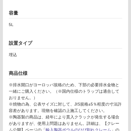
屋
内
容量
床・
屋
5L
外
床・
設置タイプ
浴
埋込
室
床・
駐
商品仕様
車
※排水開口がヨーロッパ規格のため、下部の必要排水金物と
場
一緒にご購入ください。（※国内仕様のトラップは適合して
非
おりません。）
常
※焼物の為、公表サイズに対して、JIS規格±5％程度の寸法許
に
容差があります。現物を確認の上施工してください。
適
※陶器製の商品は、経年により貫入クラックが発生する場合
し
がありますが、使用上問題はありません。詳細は、【クレー
て
ム公開】ページの「
輸入陶器ボウルのひび割れクレーム
」の