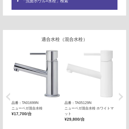
「洗面ボウル×水栓」検索
屋
内
壁・
屋
外
適合水栓（混合水栓）
壁・
浴
室
壁
使
用
可
能
品番：TA01699N
品番：TA05129N
品番：T
使
ニューベガ混合水栓
ニューベガ混合水栓 ホワイトマ
ニュー
¥17,700/台
用
ット
ット
¥29,800/台
¥29,8
可
能