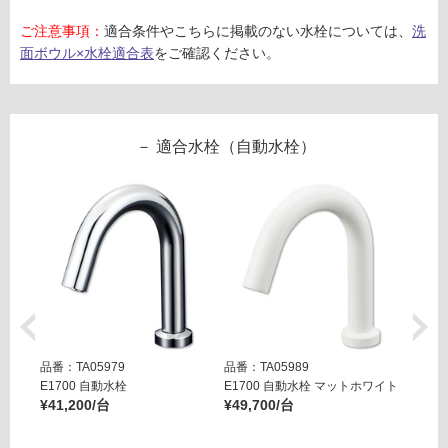
ご注意事項：
適合条件やこちらに掲載のない水栓については、
洗
ン
面ボウル×水栓適合表
をご確認ください。
グ
土足・遮
適合水栓（自動水栓）
音・床暖
W
対
A
応
0
し
8
て
9
い
0
る
1
対
テ
応
品番：TA05979
品番：TA05989
品番：T
オ
し
E1700 自動水栓
E1700 自動水栓 マットホワイト
E170
レ
¥41,200/台
¥49,700/台
¥49,7
て
マ
い
2.