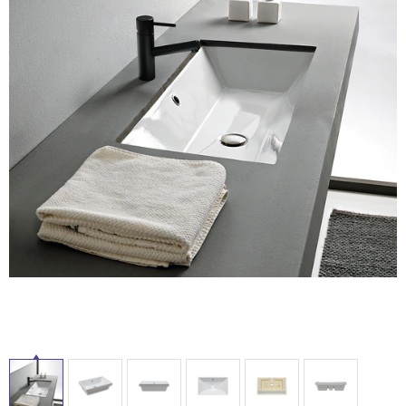
ム
修理お問い合わせ
クレーム公開
自分らしい家づくり
最高のリノベ会社が
みつ
照明
ペット用品
横浜スマート
ショールー
SUVACO
かる
リノベりす
ム
ウェルビーみのお
HDC
説明書・図面検索
水まわり
3年保証
BOX
内装用建材
パネル・壁材
お役立ち情報
住まいの
スタイリング
ロートアイアン
天然石・石材
アイデア
ミラタップ
チャンネル
メンテナンス・
施工材
新商品
オンライン相談