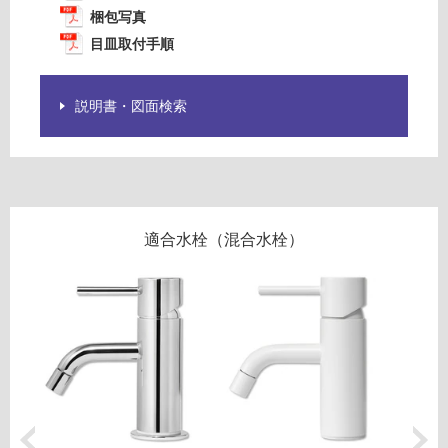
能
梱包写真
目皿取付手順
使
用
可
説明書・図面検索
能
(寒
冷
地
以
外)
適合水栓（混合水栓）
使
用
不
可
フ