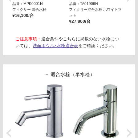
ロ
品番：MPK0001N
品番：TA01909N
品番：T
フィクサー 混合水栓
フィクサー混合水栓 ホワイトマ
フィク
¥16,100/台
ット
ット
ー
¥27,800/台
¥27,8
リ
ご注意事項：
適合条件やこちらに掲載のない水栓につ
いては、
洗面ボウル×水栓適合表
をご確認ください。
ン
グ
適合水栓（単水栓）
W
土足・遮
A
音・床暖
1
1
対
7
応
1
し
1
て
レ
い
プ
る