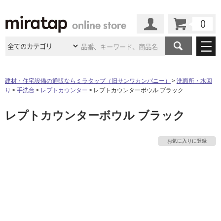
カート
マイページ
商品カテゴリ
建材・住宅設備の通販ならミラタップ（旧サンワカンパニー）
洗面所・水回
り
手洗台
レプトカウンター
レプトカウンターボウル ブラック
施工事例
洗面所・水回り
タイル
レプトカウンターボウル ブラック
ショールーム
施工事例
法人案件納入事例
キッチン
浴室（風呂・
バスルー
ム）・
トイレ
ショールームの
ご案内
東京
ショールーム
お気に入りに登録
ミラタップ
のあるくらし
お客様訪問
インタビュー
ドア（扉）・
建具・玄関
サポート
扉
エクステリア
（外構）
大阪
ショールーム
仙台
ショールーム
店舗・施設事例
その他サービス
ご利用ガイド
初めての方へ
ウッドデッキ
フローリング・
床材
名古屋
ショールーム
京都
ショールーム
ミラタップと
創る家
工事会社紹介
Coziコンシ
よくある質問
お問い合わせ
ASOLIE
ェルジュ
収納
インテリア・
家具
福岡
ショールーム
札幌スマート
ショールー