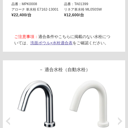
ト
品番：MPK0008
品番：TA01399
品番：M
対
カ
アローナ 単水栓 E7162-13001
リネア単水栓 ML050SW
フィクサ
応
ウ
¥22,400/台
¥12,600/台
¥13,8
し
ン
て
タ
い
ー
る
ご注意事項：
適合条件やこちらに掲載のない水栓につ
ボ
が
いては、
洗面ボウル×水栓適合表
をご確認ください。
ウ
制
ル
限
ブ
あ
ラ
り
適合水栓（自動水栓）
ッ
の
ク
為
注
運賃表
意
D
が
必
運
要
賃
※
合
商