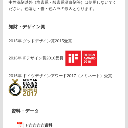
中性洗剤以外（塩素系・酸素系漂白剤等）は使用しないでく
し
ださい。色落ち・傷・色ムラの原因となります。
て
い
な
知財・デザイン賞
い
2015
年
グッドデザイン賞2015
受賞
屋
内
2016
年
iFデザイン賞2016
受賞
壁・
屋
外
2016
年
ドイツデザインアワード2017（ノミネート）
受賞
壁・
浴
室
壁
資料・データ
使
用
F☆☆☆☆資料
可