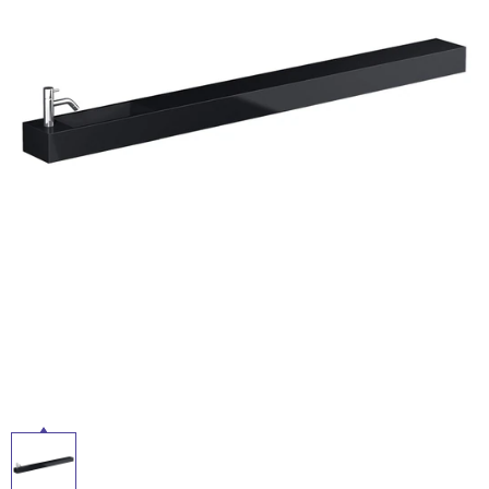
ム
修理お問い合わせ
クレーム公開
自分らしい家づくり
最高のリノベ会社が
みつ
照明
ペット用品
横浜スマート
ショールー
SUVACO
かる
リノベりす
ム
ウェルビーみのお
HDC
説明書・図面検索
水まわり
3年保証
BOX
内装用建材
パネル・壁材
お役立ち情報
住まいの
スタイリング
ロートアイアン
天然石・石材
アイデア
ミラタップ
チャンネル
メンテナンス・
施工材
新商品
オンライン相談