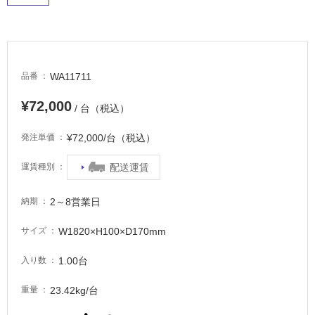
WA11711
品番
¥72,000
/ 台（税込）
¥72,000/台（税込）
発注単価
配送運賃
運賃種別
2～8営業日
納期
W1820×H100×D170mm
サイズ
1.00台
入り数
23.42kg/台
重量