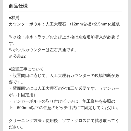
非
商品仕様
常
に
●材質
適
カウンターボウル：人工大理石・t12mm合板+t2.5mm化粧板
し
て
※水栓・排水トラップおよび止水栓は別途追加購入が必要で
い
す。
る
※ボウルカウンターは左右共通です。
適
※公差±2
し
て
●設置工事について
い
・設置間口に応じて、人工大理石カウンターの現場切断が必
る
要です。
が
・壁面固定には人工大理石の穴加工が必要です。（アンカー
注
ボルト固定用）
意
・アンカーボルトの取り付けピッチは、施工資料を参照の
が
上、600mm以下の任意のピッチ寸法にて固定してください。
必
要
クリーニング方法：使用後、ソフトクロスにて拭き取ってく
ださい。
適