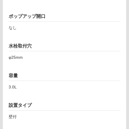
イ
ポップアップ開口
ル
なし
屋
内
水栓取付穴
床・
φ25mm
屋
外
床・
容量
浴
3.0L
室
床・
駐
設置タイプ
車
壁付
場