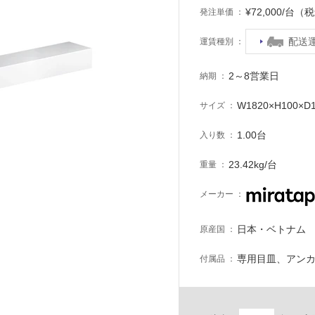
¥72,000/台（
発注単価
配送
運賃種別
2～8営業日
納期
W1820×H100×D
サイズ
1.00台
入り数
23.42kg/台
重量
メーカー
日本・ベトナム
原産国
専用目皿、アンカ
付属品