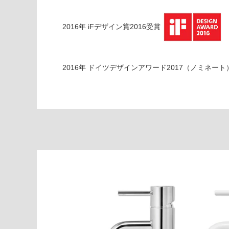
ホ
ワ
イ
2016
年
iFデザイン賞2016
受賞
ト
運賃表
2016
年
ドイツデザインアワード2017（ノミネート
D
運
賃
合
計
:
¥2,
58
0/
台