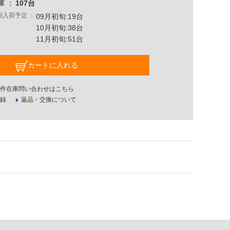
庫
107台
回入荷予定
09月初旬:19台
10月初旬:38台
11月初旬:51台
カートに入れる
件在庫問い合わせはこちら
録
返品・交換について