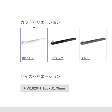
カラーバリエーション
ホワイト
ブラック
グレー
タイル
フローリ
サイズバリエーション
ング
W1820×H100×D170mm
屋内床・
屋外床・
土足・遮
浴室床・
音・床暖
駐車場