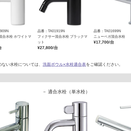
909N
品番：TA01919N
品番：TA01699N
混合水栓 ホワイトマ
フィクサー混合水栓 ブラックマ
ニューベガ混合水栓
¥17,700/台
ット
台
¥27,800/台
のない水栓については、
洗面ボウル×水栓適合表
をご確認ください。
適合水栓（単水栓）