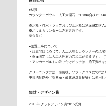
商品仕様
応
し
●材質
て
W
カウンターボウル：人工大理石・t12mm合板+t2.5
い
A
な
1
※水栓・排水トラップおよび止水栓は別途追加購入
い
1
※ボウルカウンターは左右共通です。
7
※公差±2
0
1
●設置工事について
レ
・設置間口に応じて、人工大理石カウンターの現場
プ
・壁面固定には人工大理石の穴加工が必要です。（
ト
・アンカーボルトの取り付けピッチは、施工資料を
カ
ウ
クリーニング方法：使用後、ソフトクロスにて拭き
ン
中性洗剤以外（塩素系・酸素系漂白剤等）は使用し
タ
ー
ボ
知財・デザイン賞
ウ
ル
2015
年
グッドデザイン賞2015
受賞