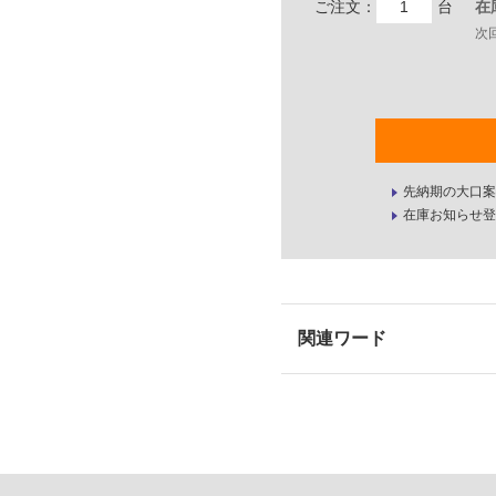
ご注文：
台
在
次
先納期の大口案
在庫お知らせ登