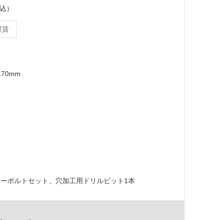
税込）
運賃
170mm
ーボルトセット、穴加工用ドリルビット1本