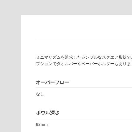
対
非
応
常
し
に
て
適
い
し
る
て
い
対
る
応
ミニマリズムを追求したシンプルなスクエア形状で
し
適
プションでタオルバーやペーパーホルダーもありま
て
し
い
て
る
い
オーバーフロー
が
る
制
なし
が
限
注
あ
意
ボウル深さ
り
が
の
必
82mm
為
要