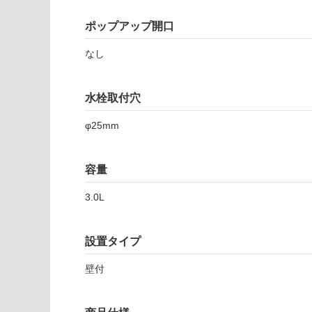
注
適
意
し
ポップアップ開口
が
て
必
なし
い
要
な
※
い
商
水栓取付穴
屋内壁・屋外
品
壁・浴室壁
仕
φ25mm
様
使用可
欄
能
を
容量
ご
3.0L
使用可
確
能
認
(寒冷地
く
設置タイプ
以外)
だ
さ
使用不
壁付
い
可
対