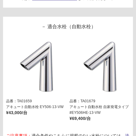
ン
W
グ
A
適合水栓（自動水栓）
1
4
土足・遮
0
音・床暖
7
1
対
カ
応
リ
し
ッ
て
サ
い
6
る
0
品番：TA01659
品番：TA01679
対
0
アキュート自動水栓 EY506-13-VW
アキュート自動水栓 自家発電タイプ
応
ホ
¥43,000/台
#EY506HE-13-VW
し
ワ
¥69,400/台
て
イ
い
ト
る
ご注意事項：
適合条件やこちらに掲載のない水栓については、
洗