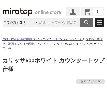
カート
マイページ
商品カテゴリ
建材・住宅設備の通販ならミラタップ（旧サンワカンパニー）
洗面所・水回
り
洗面ボウル（洗面器）
カリッサ
カリッサ600ホワイト カウンタートッ
施工事例
洗面所・水回り
タイル
プ仕様
ショールーム
施工事例
法人案件納入事例
カリッサ600ホワイト カウンタートップ
キッチン
浴室（風呂・
バスルー
ム）・
トイレ
ショールームの
ご案内
東京
ショールーム
仕様
ミラタップ
のあるくらし
お客様訪問
インタビュー
ドア（扉）・
建具・玄関
サポート
扉
エクステリア
（外構）
大阪
ショールーム
仙台
ショールーム
店舗・施設事例
お気に入りに登録
その他サービス
ご利用ガイド
初めての方へ
ウッドデッキ
フローリング・
床材
名古屋
ショールーム
京都
ショールーム
ミラタップと
創る家
工事会社紹介
Coziコンシ
よくある質問
お問い合わせ
ASOLIE
ェルジュ
収納
インテリア・
家具
福岡
ショールーム
札幌スマート
ショールー