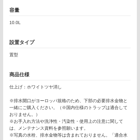
内
容量
床・
10.0L
屋
外
床・
設置タイプ
浴
置型
室
床・
駐
商品仕様
車
仕上げ：ホワイトツヤ消し
場
非
※排水開口がヨーロッパ規格のため、下部の必要排水金物と
常
一緒にご購入ください。（※国内仕様のトラップは適合して
に
おりません。）
適
※お手入れ方法や洗浄性・汚染性・使用上の注意に関して
し
は、メンテナンス資料を参照願います。
て
※写真の水栓、排水金物等は含まれておりません。「適合水