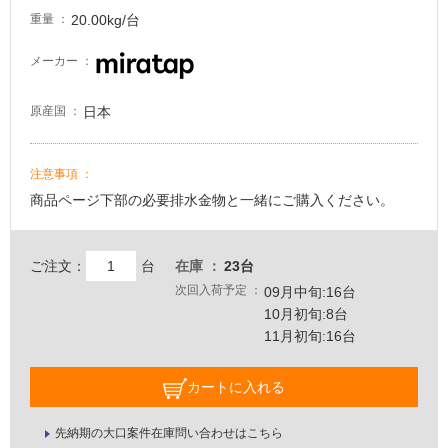
20.00kg/台
重量
メーカー
日本
原産国
注意事項
商品ページ下部の必要排水金物と一緒にご購入ください。
ご注文：
台
在庫
23台
次回入荷予定
09月中旬:16台
10月初旬:8台
11月初旬:16台
カートに入れる
先納期の大口案件在庫問い合わせはこちら