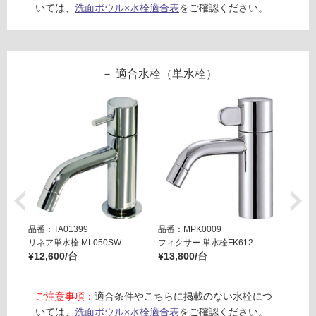
(寒
いては、
洗面ボウル×水栓適合表
をご確認ください。
冷
地
以
外)
適合水栓（単水栓）
使
用
不
可
フ
品番：TA01399
品番：MPK0009
品番：T
ロ
リネア単水栓 ML050SW
フィクサー 単水栓FK612
リズム単
¥12,600/台
¥13,800/台
¥19,8
ー
ご注意事項：
適合条件やこちらに掲載のない水栓につ
リ
いては、
洗面ボウル×水栓適合表
をご確認ください。