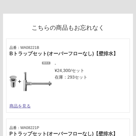
65
確
0/
認
台
く
だ
こちらの商品もお忘れなく
さ
い
対
品番：WA08221B
応
Bトラップセット(オーバーフローなし)【壁排水】
し
-
て
¥24,300/セット
い
在庫：293セット
な
い
商品を見る
品番：WA08221P
Pトラップセット(オーバーフローなし)【壁排水】