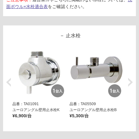
カ
が
面ボウル×水栓適合表
をご確認ください。
ウ
制
ン
限
タ
あ
ー
り
止水栓
ト
の
ッ
為
プ
注
仕
意
様
が
必
運賃表
要
E
※
商
運
品
品番：TA01091
品番：TA05509
品番：T
賃
仕
ユーロアングル壁用止水栓K
ユーロアングル壁用止水栓B
壁用ア
合
様
¥6,900/台
¥5,300/台
ー ブ
計
¥14,8
欄
:
を
¥1,
ご