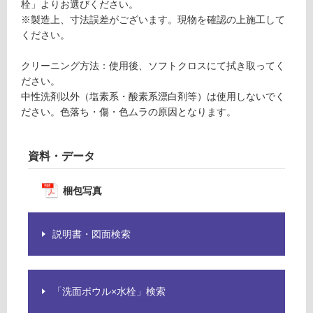
い
栓」よりお選びください。
る
※製造上、寸法誤差がございます。現物を確認の上施工して
ください。
適
し
クリーニング方法：使用後、ソフトクロスにて拭き取ってく
て
ださい。
い
中性洗剤以外（塩素系・酸素系漂白剤等）は使用しないでく
る
ださい。色落ち・傷・色ムラの原因となります。
が
注
意
資料・データ
が
必
梱包写真
要
適
し
説明書・図面検索
て
い
な
「洗面ボウル×水栓」検索
い