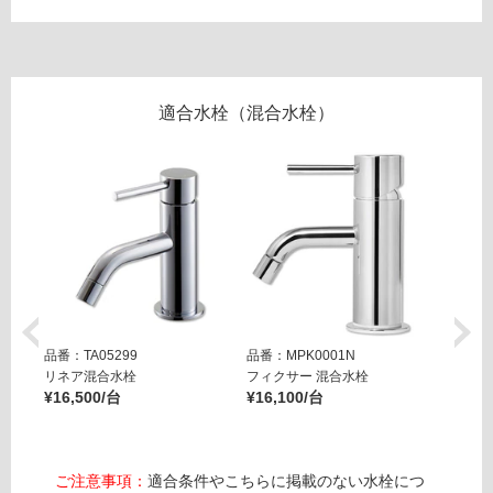
屋
内
壁・
適合水栓（混合水栓）
屋
外
壁・
浴
室
壁
使
用
可
品番：TA05299
品番：MPK0001N
品番：T
能
リネア混合水栓
フィクサー 混合水栓
フィク
¥16,500/台
¥16,100/台
ット
使
¥27,8
用
可
能
ご注意事項：
適合条件やこちらに掲載のない水栓につ