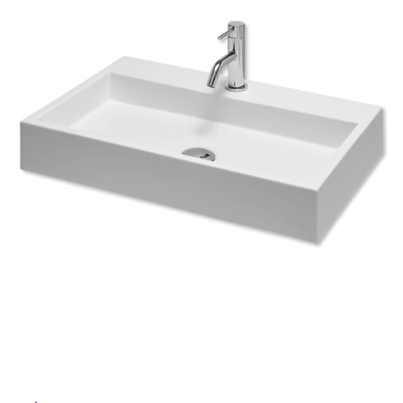
ム
修理お問い合わせ
クレーム公開
自分らしい家づくり
最高のリノベ会社が
みつ
照明
ペット用品
横浜スマート
ショールー
SUVACO
かる
リノベりす
ム
ウェルビーみのお
HDC
説明書・図面検索
水まわり
3年保証
BOX
内装用建材
パネル・壁材
お役立ち情報
住まいの
スタイリング
ロートアイアン
天然石・石材
アイデア
ミラタップ
チャンネル
メンテナンス・
施工材
新商品
オンライン相談